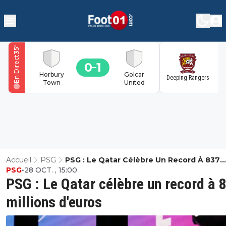
'
35
En Direct
0
1
1
Horbury
Golcar
Deeping Rangers
Town
United
Accueil
PSG
PSG : Le Qatar Célèbre Un Record À 837
PSG
•
28 OCT. , 15:00
Millions D'euros
PSG : Le Qatar célèbre un record à 
millions d'euros