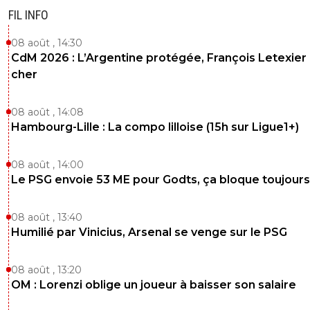
Chelsea = 608 M€
FIL INFO
Tottenham = 590 M€
Borussia Dortmund = 530 M€
08 août , 14:30
Inter Milan = 474 M€
CdM 2026 : L’Argentine protégée, François Letexier 
Atlético Madrid = 466 M€
cher
Juventus = 389 M€
Eintracht Francfort = 385 M€
Bayer Leverkusen = 323 M€
08 août , 14:08
Newcastle = 315 M€
Hambourg-Lille : La compo lilloise (15h sur Ligue1+)
17)Marseille = 280 M€
Naples = 250 M€
Atalanta = 205 M€
08 août , 14:00
Benfica = 202 M€
Le PSG envoie 53 ME pour Godts, ça bloque toujours
Ajax = 190 M€
PSV Eindhoven = 185 M€
Galatasaray = 177 M€
08 août , 13:40
24) Monaco = 140 M€
Humilié par Vinicius, Arsenal se venge sur le PSG
Athletic Cub = 133 M€
Sporting = 128 M€
08 août , 13:20
Villarreal = 125 M€
Club Brugge = 90 M€
OM : Lorenzi oblige un joueur à baisser son salaire
Slavia Prague = 70 M€