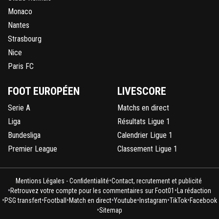
Monaco
olivier-atton
28 octobre 2025 à 16:24
+
2443
Nantes
Non je ne comparerais jamais Bernard qui a ét
Strasbourg
plusieurs fois condamné et a fait de la prison (
pour l'affaire OM-VA) avec Monsieur Nasser Al-K
Nice
qui n'a pas été condamné encore moins a faire 
Paris FC
prison ...
1
+
Répondre
FOOT EUROPÉEN
LIVESCORE
leparcsg
28 octobre 2025 à 16:44
+
548
Serie A
Matchs en direct
Ah mon 9 !!! Toujours aussi frustré 😁 et toujours
Liga
Résultats Ligue 1
qui saigne depuis la champion league 😂😂 13 ti
Bundesliga
Calendrier Ligue 1
cup la c1 ....il manque plus que la coupe
Premier League
Classement Ligue 1
intercontinentale.....attend un peu c est bientôt
🙃🙃🤣
2
+
Répondre
•
Mentions Légales - Confidentialité
Contact, recrutement et publicité
•
•
Retrouvez votre compte pour les commentaires sur Foot01
La rédaction
greg-roi
28 octobre 2025 à 16:46
+
283
•
•
•
•
•
•
•
PSG transfert
Football
Match en direct
Youtube
Instagram
TikTok
Facebook
•
Nasser a l immunité diplomatique deja
Sitemap