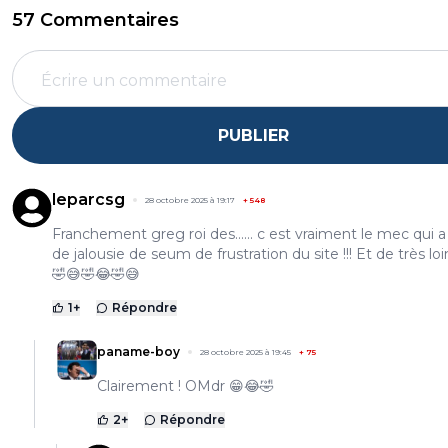
57 Commentaires
PUBLIER
leparcsg
28 octobre 2025 à 19:17
+
548
Franchement greg roi des...... c est vraiment le mec qui a 
de jalousie de seum de frustration du site !!! Et de très lo
🤣😅🤣😂🤣😅
1
+
Répondre
paname-boy
28 octobre 2025 à 19:45
+
75
Clairement ! OMdr 😁😂🤣
2
+
Répondre