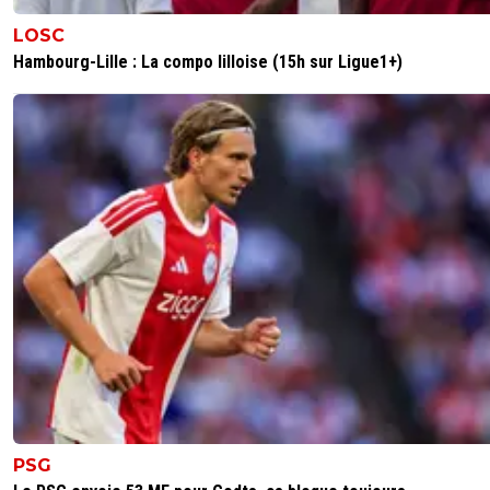
C est beau la solidarité des Qatarix RIRES
LOSC
0
+
Répondre
Hambourg-Lille : La compo lilloise (15h sur Ligue1+)
paname-boy
30 octobre 2025 à 6:05
+
75
J'te jure, ce gars est un bot, répétant
continuellement et inlassablement les mêmes
conneries !
0
+
Répondre
GregRoi
28 octobre 2025 à 19:57
+
108
Ça te fait du mal que je rigole des Qatarix inculte
0
+
Répondre
leparcsg
28 octobre 2025 à 20:22
+
548
Le mec a gagner le plus de titres avec un
président....parisien 😂🤣😅😅 et il veut chambré 
la star 😂🤣😅 le meilleur footix du site !!! Bravo 
PSG
👏👏🤪