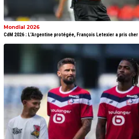
Déjà 2 défaites en 3 matchs de LdC pour l'💩O
pour rappel, la saison dernière, à ce stade de la
compétition, Brest avait déjà 7 points, et était
Mondial 2026
invaincu après 3 journées ! OMdr 😁😂🤣
CdM 2026 : L’Argentine protégée, François Letexier a pris cher
1
+
Répondre
leparcsg
29 octobre 2025 à 00:33
+
548
Répond quand tu auras 13 titres et 16 cup... mo
9.
0
+
Répondre
parissaintgermain
29 octobre 2025 à 11:39
+
1129
Pauvre abruti tu es totalement incompétent e
répètes en boucle les mêmes conneries. Vas t
soigner
0
+
Répondre
greg-roi
29 octobre 2025 à 13:02
+
283