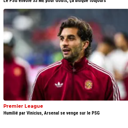
Le PSG envoie 53 ME pour Godts, ça bloque toujours
2
+
Répondre
leparcsg
28 octobre 2025 à 20:22
+
548
Mon....9 ....😘😘😘
1
+
Répondre
greg-roi
29 octobre 2025 à 13:02
+
283
Oui ca te fait mal RIRES
0
+
Répondre
olivier-atton
28 octobre 2025 à 17:12
+
2443
Les budgets des clubs de la Ligue des champions 2025-
1) Real Madrid = 1 010 M€
Barcelone = 896 M€
3) Paris-SG = 880 M€
Premier League
Manchester City = 835 M€
Humilié par Vinicius, Arsenal se venge sur le PSG
Bayern Munich = 822 M€
Liverpool = 738 M€
Arsenal = 625 M€