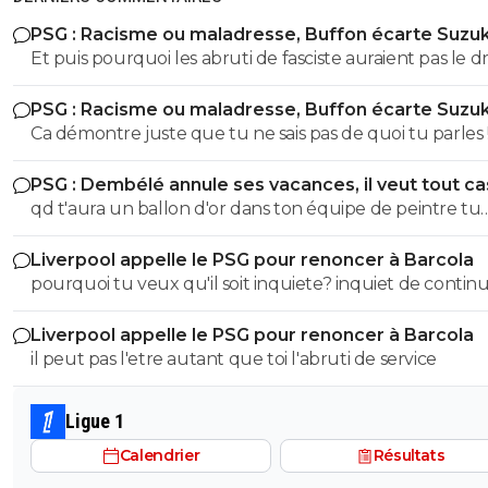
PSG : Racisme ou maladresse, Buffon écarte Suzuk
Et puis pourquoi les abruti de fasciste auraient pas le dr
s'exprimer? Toi t'es un gros débile qui sait pas faire la
PSG : Racisme ou maladresse, Buffon écarte Suzuk
différence entre nazisme et fascisme, t'a bien le droit d
Ca démontre juste que tu ne sais pas de quoi tu parles !! Fa
t'exprimer lol Tous les abrutis et idiots ont le droit de
etre sacrément débile pour confondre nazisme et fasci
s'exprimer lol
PSG : Dembélé annule ses vacances, il veut tout c
T'a meme pas le niveau en histoire d'un collégien... don
qd t'aura un ballon d'or dans ton équipe de peintre tu
partir de là tes idées politiques on s'en tape Quand on sait pas
pourras la ramener le bouffon de service
faire la différence entre le nazisme et le fascisme italien
Liverpool appelle le PSG pour renoncer à Barcola
parle pas de politique vu qu'on est un putain d'ignare ! Merci
pourquoi tu veux qu'il soit inquiete? inquiet de continu
de démontrer encore une fois que l'électeur LFI est u
gagner des titres avec la meilleure équipe d'europe? SOigne
abruti qui connait rien à rien :)
Liverpool appelle le PSG pour renoncer à Barcola
toi abruti
il peut pas l'etre autant que toi l'abruti de service
Ligue 1
Calendrier
Résultats