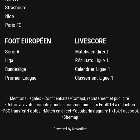
Strasbourg
Nice
Paris FC
FOOT EUROPÉEN
LIVESCORE
Serie A
Matchs en direct
Liga
Résultats Ligue 1
Bundesliga
Calendrier Ligue 1
Premier League
Classement Ligue 1
•
Mentions Légales - Confidentialité
Contact, recrutement et publicité
•
•
Retrouvez votre compte pour les commentaires sur Foot01
La rédaction
•
•
•
•
•
•
•
PSG transfert
Football
Match en direct
Youtube
Instagram
TikTok
Facebook
•
Sitemap
Powered by Newsifier