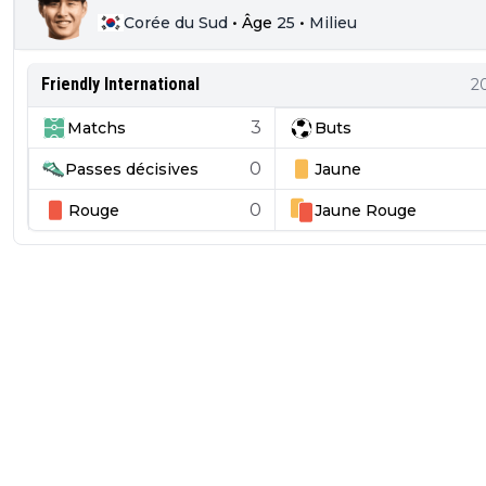
Corée du Sud
•
Âge
25
•
Milieu
Friendly International
2
3
Matchs
Buts
0
Passes décisives
Jaune
0
Rouge
Jaune
Rouge