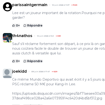
parissaintgermain
10 juin 2026 à 11:07
+
1129
Lee est un joueur important de la rotation.Pourquoi ne p
garder?
0
+
Répondre
th4nathos
10 juin 2026 à 9:41
+
301
Sauf s'il réclame fortement son départ, à ce prix là on ga
nous coûtera facile le double de trouver un joueur de rot
aussi clutch & versatile que lui.
0
+
Répondre
joekidd
09 juin 2026 à 17:47
+
629
Ce même Mundo Deportivo qui avait écrit il y a 5 jours q
PSG réclame 50 M€ pour Kang-In Lee.
https://uploads.disquscdn.com/images/5bf71aeaee30a31
37deaf498ce028a42a6e07395914c6420d4bd5bf312.jpg