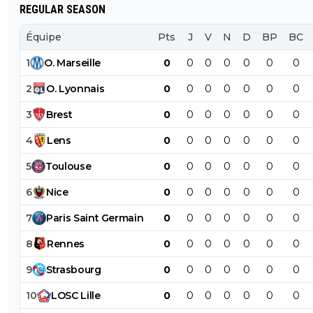
REGULAR SEASON
Équipe
Pts
J
V
N
D
BP
BC
1
O
.
Marseille
0
0
0
0
0
0
0
2
O
.
Lyonnais
0
0
0
0
0
0
0
3
Brest
0
0
0
0
0
0
0
4
Lens
0
0
0
0
0
0
0
5
Toulouse
0
0
0
0
0
0
0
6
Nice
0
0
0
0
0
0
0
7
Paris
Saint
Germain
0
0
0
0
0
0
0
8
Rennes
0
0
0
0
0
0
0
9
Strasbourg
0
0
0
0
0
0
0
10
LOSC
Lille
0
0
0
0
0
0
0