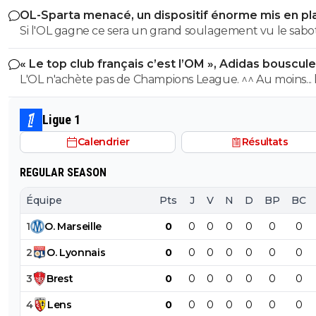
OL-Sparta menacé, un dispositif énorme mis en pl
Si l'OL gagne ce sera un grand soulagement vu le sab
incroyable du farfelu sans froc Fonseca au match allé. S
« Le top club français c’est l’OM », Adidas bouscule
perd ce sera aussi une grande victoire et une énorme
PSG
L'OL n'achète pas de Champions League. ^^ Au moins... l'OM a
délivrance avec un possible licenciement de ce clown.
un point commun avec le PSG. Mdr Adidas ne se trompe pas
avec l'OL qui est une valeur sûre... contrairement à l'OM
Ligue 1
Calendrier
Résultats
REGULAR SEASON
Équipe
Pts
J
V
N
D
BP
BC
1
O
.
Marseille
0
0
0
0
0
0
0
2
O
.
Lyonnais
0
0
0
0
0
0
0
3
Brest
0
0
0
0
0
0
0
4
Lens
0
0
0
0
0
0
0