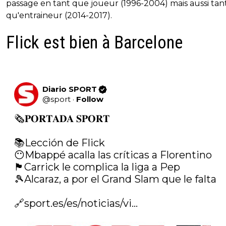
passage en tant que joueur (1996-2004) mais aussi tan
qu'entraineur (2014-2017).
Flick est bien à Barcelone
Diario SPORT
@
sport
·
Follow
🗞️𝐏𝐎𝐑𝐓𝐀𝐃𝐀 𝐒𝐏𝐎𝐑𝐓 

📚Lección de Flick

😶Mbappé acalla las críticas a Florentino

🏴󠁧󠁢󠁥󠁮󠁧󠁿Carrick le complica la liga a Pep

🎾Alcaraz, a por el Grand Slam que le falta

🔗
sport.es/es/noticias/vi…