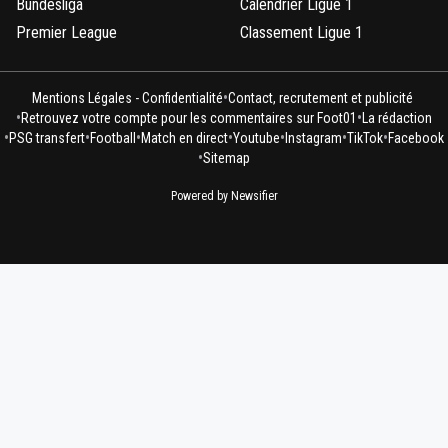
Bundesliga
Calendrier Ligue 1
Premier League
Classement Ligue 1
•
Mentions Légales - Confidentialité
Contact, recrutement et publicité
•
•
Retrouvez votre compte pour les commentaires sur Foot01
La rédaction
•
•
•
•
•
•
•
PSG transfert
Football
Match en direct
Youtube
Instagram
TikTok
Facebook
•
Sitemap
Powered by Newsifier