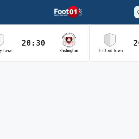
20:30
2
ry Town
Brislington
Thetford Town