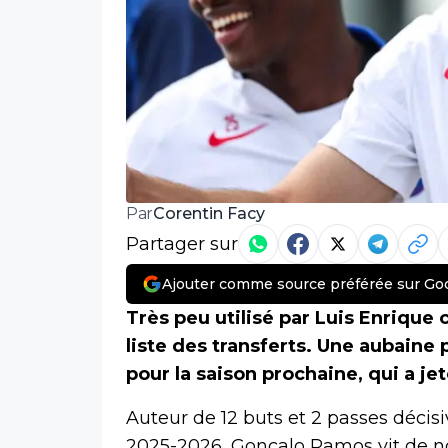
Corentin Facy
Par
Partager sur
Ajouter comme source préférée sur Go
Très peu utilisé par Luis Enrique 
liste des transferts. Une aubaine 
pour la saison prochaine, qui a jet
Auteur de 12 buts et 2 passes déci
2025-2026, Gonçalo Ramos vit de no