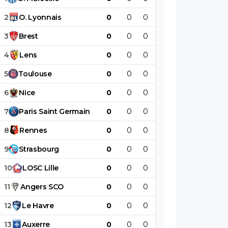
2
O
.
Lyonnais
0
0
0
0
0
0
3
Brest
0
0
0
0
0
0
4
Lens
0
0
0
0
0
0
5
Toulouse
0
0
0
0
0
0
6
Nice
0
0
0
0
0
0
7
Paris
Saint
Germain
0
0
0
0
0
0
8
Rennes
0
0
0
0
0
0
9
Strasbourg
0
0
0
0
0
0
10
LOSC
Lille
0
0
0
0
0
0
11
Angers
SCO
0
0
0
0
0
0
12
Le
Havre
0
0
0
0
0
0
13
Auxerre
0
0
0
0
0
0