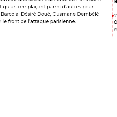
l
st qu’un remplaçant parmi d’autres pour
ley Barcola, Désiré Doué, Ousmane Dembélé
0
le front de l’attaque parisienne.
O
m