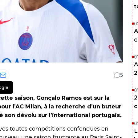
t
0
A
c
0
A
2
5
ogle
0
2
cette saison, Gonçalo Ramos est sur la
c
pour l’AC Milan, à la recherche d’un buteur
é son dévolu sur l’international portugais.
0
sives toutes compétitions confondues en
L
uveau une saison frustrante au Paris Saint-