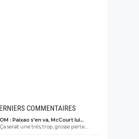
ERNIERS COMMENTAIRES
OM : Paixao s'en va, McCourt lui
montre la sortie
Ça serait une très, trop, grosse perte.
Surtout pour y mettre Gouiri, que j'aime