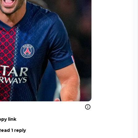
py link
Read 1 reply