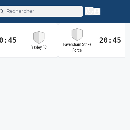
0:45
20:45
Faversham Strike
Yaxley FC
Force