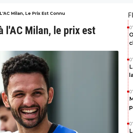
'AC Milan, Le Prix Est Connu
F
l'AC Milan, le prix est
0
O
c
0
L
l
0
M
p
0
L