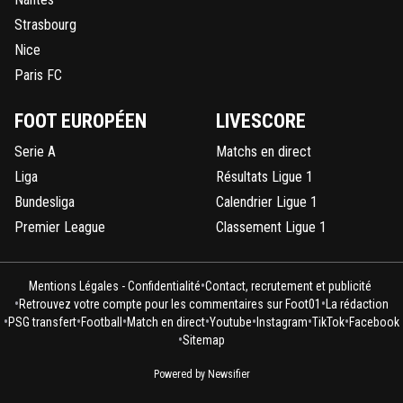
Strasbourg
Nice
Paris FC
FOOT EUROPÉEN
LIVESCORE
Serie A
Matchs en direct
Liga
Résultats Ligue 1
Bundesliga
Calendrier Ligue 1
Premier League
Classement Ligue 1
•
Mentions Légales - Confidentialité
Contact, recrutement et publicité
•
•
Retrouvez votre compte pour les commentaires sur Foot01
La rédaction
•
•
•
•
•
•
•
PSG transfert
Football
Match en direct
Youtube
Instagram
TikTok
Facebook
•
Sitemap
Powered by Newsifier