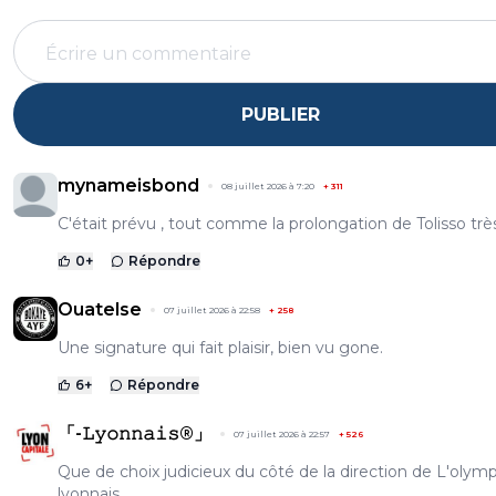
PUBLIER
mynameisbond
08 juillet 2026 à 7:20
+
311
C'était prévu , tout comme la prolongation de Tolisso très
0
+
Répondre
Ouatelse
07 juillet 2026 à 22:58
+
258
Une signature qui fait plaisir, bien vu gone.
6
+
Répondre
「-𝙻𝚢𝚘𝚗𝚗𝚊𝚒𝚜®」
07 juillet 2026 à 22:57
+
526
Que de choix judicieux du côté de la direction de L'olym
lyonnais.