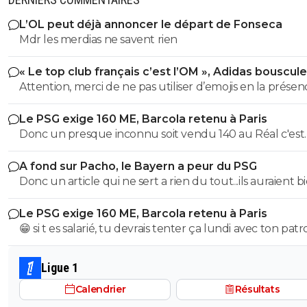
L’OL peut déjà annoncer le départ de Fonseca
Mdr les merdias ne savent rien
« Le top club français c’est l’OM », Adidas bouscule
PSG
Attention, merci de ne pas utiliser d’emojis en la prése
Raymond Q qui a un traumatisme de l enfance lié à ces
Le PSG exige 160 ME, Barcola retenu à Paris
derniers; pour le soutenir, vous pouvez adhérer à son
Donc un presque inconnu soit vendu 140 au Réal c'est
association se prétendant faire partie d’une « élite » litté
normal et un double détenteur de la LDC soit à un pri
se refusant catégoriquement l utilisation d emojis bien 
A fond sur Pacho, le Bayern a peur du PSG
faiblard normal ?? Messieurs les anglais allez vous faire ...
populaire à son goût et surtout incompréhensible pou
Donc un article qui ne sert a rien du tout...ils auraient b
gros globes oculaires de sardine. Cordialement.
voulu mais finalement non...je peux en écrire 200 des ar
Le PSG exige 160 ME, Barcola retenu à Paris
comme ca !
😁 si t es salarié, tu devrais tenter ça lundi avec ton pat
pour voir ce qu’il va te répondre
Ligue 1
Calendrier
Résultats