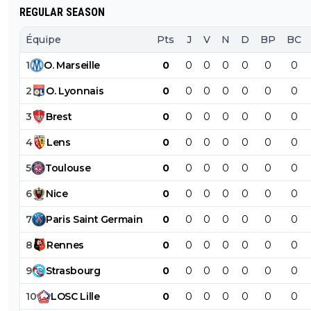
REGULAR SEASON
Équipe
Pts
J
V
N
D
BP
BC
1
O
.
Marseille
0
0
0
0
0
0
0
2
O
.
Lyonnais
0
0
0
0
0
0
0
3
Brest
0
0
0
0
0
0
0
4
Lens
0
0
0
0
0
0
0
5
Toulouse
0
0
0
0
0
0
0
6
Nice
0
0
0
0
0
0
0
7
Paris
Saint
Germain
0
0
0
0
0
0
0
8
Rennes
0
0
0
0
0
0
0
9
Strasbourg
0
0
0
0
0
0
0
10
LOSC
Lille
0
0
0
0
0
0
0