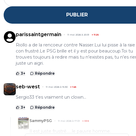
PUBLIER
parissaintgermain
11 mai 2026 à 20:31
+
1125
Riollo a de la rencoeur contre Nasser.Lui lui pisse à la raie
con frustré.Le PSG brille et il y est pour beaucoup.Toi tu
trouves toujours à redire mais tu n'existes pas, tu n'es rie
juste un aigri.
3
+
Répondre
seb-west
11 mai 2026 à 15:30
+
145
Sergio33 t'es vraiment un clown…
3
+
Répondre
SammyPSG
11 mai 2026 à 17:01
+
336
Il est juste frustré......le pauvre homme.