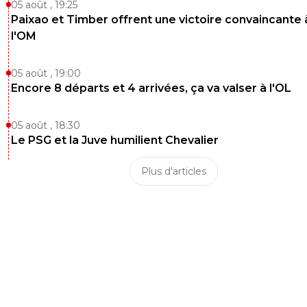
0
+
Répondre
05 août , 19:25
Paixao et Timber offrent une victoire convaincante 
l'OM
parisforever
11 mai 2026 à 12:53
+
788
Qu'il ferme sa gueule ce "rigolo " , il n'a aucune légitimité
05 août , 19:00
de passé de joueur ni de dirigeant juste une me.de ....
Encore 8 départs et 4 arrivées, ça va valser à l'OL
9
+
Répondre
05 août , 18:30
low-renzo
Le PSG et la Juve humilient Chevalier
11 mai 2026 à 13:23
+
342
En gros, t'as zero argument
Plus d'articles
4
+
Répondre