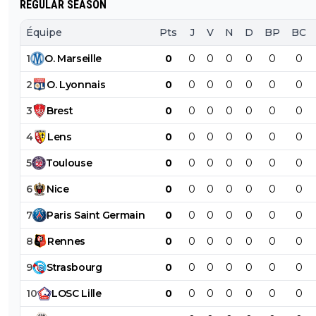
REGULAR SEASON
Équipe
Pts
J
V
N
D
BP
BC
1
O
.
Marseille
0
0
0
0
0
0
0
2
O
.
Lyonnais
0
0
0
0
0
0
0
3
Brest
0
0
0
0
0
0
0
4
Lens
0
0
0
0
0
0
0
5
Toulouse
0
0
0
0
0
0
0
6
Nice
0
0
0
0
0
0
0
7
Paris
Saint
Germain
0
0
0
0
0
0
0
8
Rennes
0
0
0
0
0
0
0
9
Strasbourg
0
0
0
0
0
0
0
10
LOSC
Lille
0
0
0
0
0
0
0