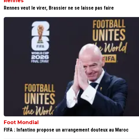
Rennes
et retrouveront leurs lettres de noblesses.
Rennes veut le virer, Brassier ne se laisse pas faire
0
+
Répondre
le-footeux-lucide
11 mai 2026 à 15:46
+
479
Sergio 33 que penses tu du fait que le PSG a joué
l'equipe B contre vous et qu il a quelque peu balan
championnat? C'est bizarre non? Toi qui nou sparl
complot toute la saison hein??? DU GLAND QUE T
3
+
Répondre
sergio33
11 mai 2026 à 16:05
+
1586
Une équipe B qui aurait très bien pu être align
équipe A en Ligue1.
Mais bon... l'OL a remporté un match dont la pl
des parisiens pensait être déjà gagné. ^^
Foot Mondial
Bref...
FIFA : Infantino propose un arrangement douteux au Maroc
Nous connaissons tous l'emprise qu'à le Qatar 