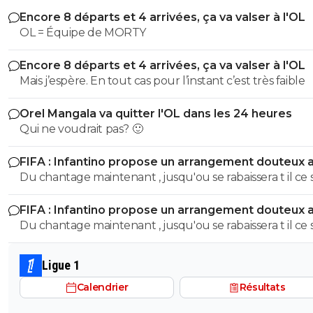
Encore 8 départs et 4 arrivées, ça va valser à l'OL
OL = Équipe de MORTY
Encore 8 départs et 4 arrivées, ça va valser à l'OL
Mais j’espère. En tout cas pour l’instant c’est très faible
Orel Mangala va quitter l'OL dans les 24 heures
Qui ne voudrait pas? 🙂
FIFA : Infantino propose un arrangement douteux 
Maroc
Du chantage maintenant , jusqu'ou se rabaissera t il ce 
face ?
FIFA : Infantino propose un arrangement douteux 
Maroc
Du chantage maintenant , jusqu'ou se rabaissera t il ce 
face ?
Ligue 1
Calendrier
Résultats