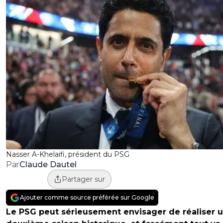
Nasser A-Khelaifi, président du PSG
Claude Dautel
Par
Partager sur
Ajouter comme source préférée sur Google
Le PSG peut sérieusement envisager de réaliser 