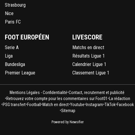
Strasbourg
Nice
Paris FC
FOOT EUROPÉEN
LIVESCORE
Serie A
Matchs en direct
Liga
Résultats Ligue 1
Bundesliga
Calendrier Ligue 1
Premier League
Classement Ligue 1
•
Mentions Légales - Confidentialité
Contact, recrutement et publicité
•
•
Retrouvez votre compte pour les commentaires sur Foot01
La rédaction
•
•
•
•
•
•
•
PSG transfert
Football
Match en direct
Youtube
Instagram
TikTok
Facebook
•
Sitemap
Powered by Newsifier