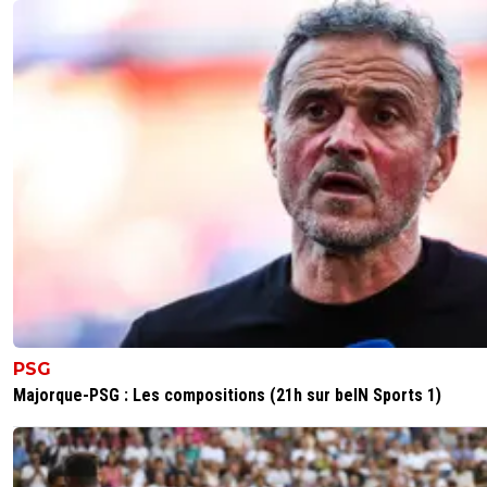
Ligue1... et sur l'Europe.
0
+
Répondre
leogets
11 mai 2026 à 16:18
+
1584
^mec arrte de dire equipe b deja c'etait pas la 
plus tu suivrais un min la l1 ils ont fait tourner to
saison et du coup lyon jouer avec la B ou la C 
une fois tu montre que tu es pas objectif footix
0
+
Répondre
olivier-atton
11 mai 2026 à 17:16
+
2436
"nous connaissons"... Non mon pauvre toccard, T
N'embarque pas les gens dans tes délires
2
+
Répondre
PSG
Majorque-PSG : Les compositions (21h sur beIN Sports 1)
sergio33
11 mai 2026 à 22:12
+
1586
Tu as le seum ? Normal. ^^
0
+
Répondre