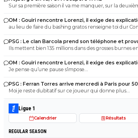
Sur sa première saison il va me manquer, sur la deuxiè
très peu !
OM : Gouiri rencontre Lorenzi, il exige des explicat
au lieu de faire du bashing gratos renseigne toi dur C
c'est le nouveau riche oralien ils vont nouer la cL etc cl
PSG : Le clan Barcola prend son téléphone et pro
progresse chaque saison
un séisme
Ils mettent bien 135 millions dans des grosses burnes e
donc pourquoi le PSG devrait pas faire pareil ?
OM : Gouiri rencontre Lorenzi, il exige des explicat
Je pense qu’une pause s’impose…
PSG : Ferran Torres arrive mercredi à Paris pour 5
Moi je reste dubitatif sur ce joueur qui donne plus
l’impression de chasser le contrat le plus juteux, qui n a
réussi à s imposer ni avec pep à City, ni au barca et je sais
Ligue 1
trop quoi penser de sa personnalité pour le moment. Cec
Calendrier
Résultats
50M + bonus, et seulement si Enrique, qui le connaît tr
bien, arrive à lui faire améliorer sa finition de merde c
REGULAR SEASON
avec ouss, ça peut être une bonne affaire sinon c est la