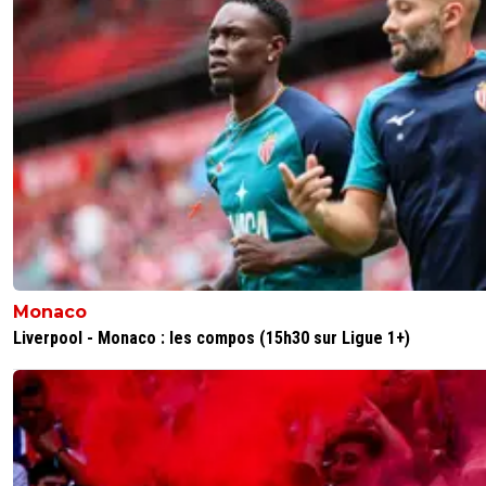
0
+
Répondre
low-renzo
14 mai 2026 à 15:21
+
343
Tu fais la belle maintenant mais sans le crash de la
vous bifflait.
Viens pas nous dire ici que l effectiff de lol est meil
Sans Endrick, tu mangeais ton slip
1
+
Répondre
joebar
14 mai 2026 à 14:32
+
202
Genesio galette de la merde il n'est pas assez patient
Monaco
Liverpool - Monaco : les compos (15h30 sur Ligue 1+)
0
+
Répondre
saammm
14 mai 2026 à 16:34
+
550
T'est un fan de flaco ?
0
+
Répondre