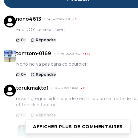
nono4613
14 mai 2026 à 18:31
+
0
Eric ROY ce serait bien
0
+
Répondre
tomtom-0169
14 mai 2026 à 17:52
+
344
Nono ne va pas dans ce bourbier!!
0
+
Répondre
torukmakto1
14 mai 2026 à 16:09
+
21
revien gregroi bidon qui a le seum , qu on se foute de t
et ton club tout nul
0
+
Répondre
AFFICHER PLUS DE COMMENTAIRES
saammm
14 mai 2026 à 16:32
+
550