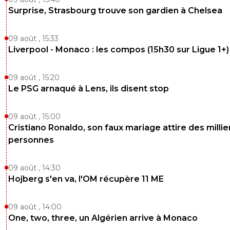
Si on les laisse travailler assez longtemps, bien sûr.
Surprise, Strasbourg trouve son gardien à Chelsea
0
+
Répondre
09 août , 15:33
saammm
14 mai 2026 à 13:39
+
550
Liverpool - Monaco : les compos (15h30 sur Ligue 1+)
Austérité ect ect faut pas exagéré
Depuis quil est la, chaque année c'est la même
09 août , 15:20
chose...et chaque année il injecté des sous
Le PSG arnaqué à Lens, ils disent stop
Il a dit lui même ya quelques jours qu'il remettr
l'argent.
Aucune soucis la dessus
09 août , 15:00
Cristiano Ronaldo, son faux mariage attire des millie
0
+
Répondre
personnes
montepadro
14 mai 2026 à 13:57
+
540
Je pense qu'il va remettre de l'argent pour épo
09 août , 14:30
pas pour claquer des grosses sommes mercato
Hojberg s'en va, l'OM récupère 11 ME
1
+
Répondre
09 août , 14:00
montepadro
14 mai 2026 à 12:32
+
540
One, two, three, un Algérien arrive à Monaco