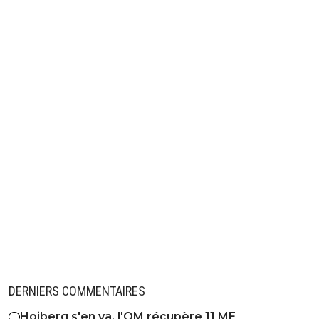
Avec un Luis Enrique aux manettes, Greenwood
en dépression
0
+
Répondre
DERNIERS COMMENTAIRES
Hojberg s'en va, l'OM récupère 11 ME