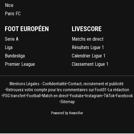
Nice
Paris FC
FOOT EUROPÉEN
LIVESCORE
Serie A
Matchs en direct
Liga
Résultats Ligue 1
Bundesliga
Calendrier Ligue 1
Premier League
Classement Ligue 1
•
Mentions Légales - Confidentialité
Contact, recrutement et publicité
•
•
Retrouvez votre compte pour les commentaires sur Foot01
La rédaction
•
•
•
•
•
•
•
PSG transfert
Football
Match en direct
Youtube
Instagram
TikTok
Facebook
•
Sitemap
Powered by Newsifier