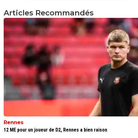
Je comprends pas ta démarche...
Serait tu une troll ?
Articles Recommandés
0
+
Répondre
torukmakto1
29 mai 2026 à 8:40
+
21
que des marseillais colme toi tombe dans le pa
loser !! a jamaiis les dernier l om
0
+
Répondre
saammm
29 mai 2026 à 10:18
+
550
?
0
+
Répondre
torukmakto1
30 mai 2026 à 19:33
+
21
tu es un gros troll ca veut dire
0
+
Répondre
Rennes
12 ME pour un joueur de D2, Rennes a bien raison