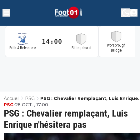
14:00
1
Worsbrough
Erith & Belvedere
Billingshurst
Bridge
Accueil
PSG
PSG : Chevalier Remplaçant, Luis Enrique
PSG
•
28 OCT. , 17:00
N'hésitera Pas
PSG : Chevalier remplaçant, Luis
Enrique n'hésitera pas