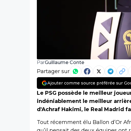
Guillaume Conte
Par
Partager sur
Ajouter comme source préférée sur Go
Le PSG possède le meilleur joueur
indéniablement le meilleur arrièr
d'Achraf Hakimi, le Real Madrid fai
Tout récemment élu Ballon d’Or Afri
qu’il pensait des deux équipes ont r