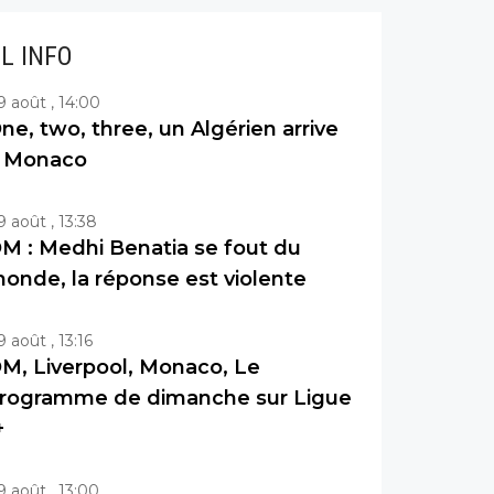
IL INFO
9 août , 14:00
ne, two, three, un Algérien arrive
 Monaco
9 août , 13:38
M : Medhi Benatia se fout du
onde, la réponse est violente
9 août , 13:16
M, Liverpool, Monaco, Le
rogramme de dimanche sur Ligue
+
9 août , 13:00