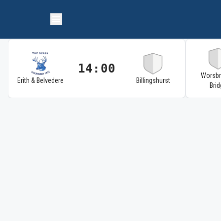
14:00
Worsb
Erith & Belvedere
Billingshurst
Brid