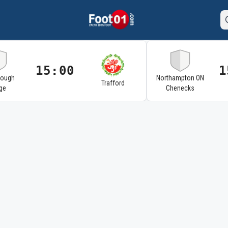
15:00
1
rough
Northampton ON
Trafford
ge
Chenecks