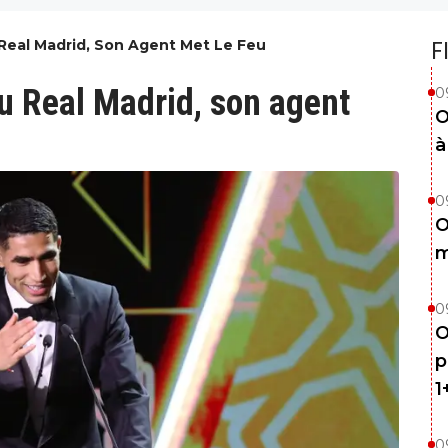
 Real Madrid, Son Agent Met Le Feu
F
u Real Madrid, son agent
0
O
à
0
O
m
0
O
p
1
0