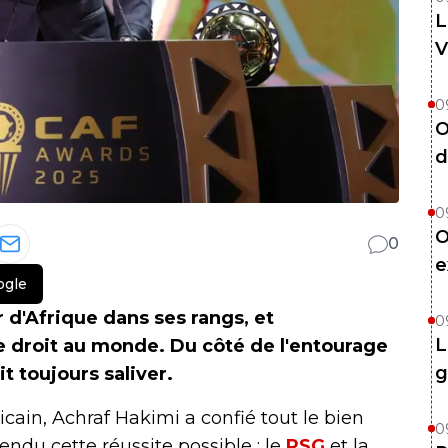
L
V
0
O
d
0
O
0
e
ogle
 d'Afrique dans ses rangs, et
0
L
e droit au monde. Du côté de l'entourage
g
t toujours saliver.
cain, Achraf Hakimi a confié tout le bien
0
endu cette réussite possible : le
PSG
et la