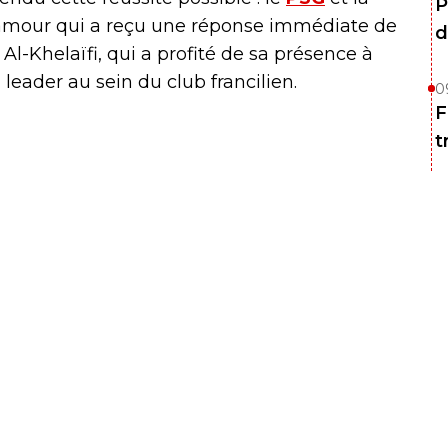
P
amour qui a reçu une réponse immédiate de
d
Al-Khelaïfi, qui a profité de sa présence à
i leader au sein du club francilien.
0
F
t