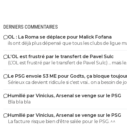
DERNIERS COMMENTAIRES
OL : La Roma se déplace pour Malick Fofana
ils ont déjà plus dépensé que tous les clubs de ligue 
réunis hors quatar.. ils veulent juste profitez au maxi
L’OL est frustré par le transfert de Pavel Sulc
des clubs qui sont beaucoup plus mal lotis qu'eux c'est 
(L’OL est frustré par le transfert de Pavel Sulc) ... mais le
du plus fort tout simplement..
public aussi commence a être frustré ... la vente de ces
Le PSG envoie 53 ME pour Godts, ça bloque toujou
"excellents" joueurs dont fait partie Pavel Sulc ... pour
Sérieux ca devient ridicule si c'est vrai... on a besoin de 
récupérer quoi ? qui? À un moment donné il faudra bi
pour la supercoupe ! sérieux a 5 ou 7M€ pres, go !!
arriver a construire dans le long terme... et avec , seul
Humilié par Vinicius, Arsenal se venge sur le PSG
avec , une équipe régulière ça finira par payer, mais là pour
Bla bla bla
l'instant, ???
Humilié par Vinicius, Arsenal se venge sur le PSG
La facture risque bien d'être salée pour le PSG. ^^