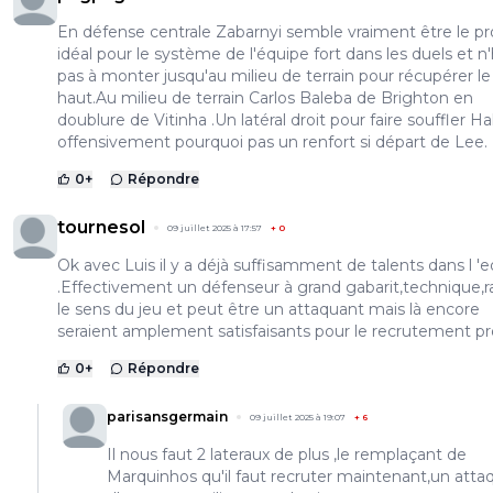
En défense centrale Zabarnyi semble vraiment être le pro
idéal pour le système de l'équipe fort dans les duels et n
pas à monter jusqu'au milieu de terrain pour récupérer le
haut.Au milieu de terrain Carlos Baleba de Brighton en
doublure de Vitinha .Un latéral droit pour faire souffler H
offensivement pourquoi pas un renfort si départ de Lee.
0
+
Répondre
tournesol
09 juillet 2025 à 17:57
+
0
Ok avec Luis il y a déjà suffisamment de talents dans l '
.Effectivement un défenseur à grand gabarit,technique,r
le sens du jeu et peut être un attaquant mais là encore
seraient amplement satisfaisants pour le recrutement p
0
+
Répondre
parisansgermain
09 juillet 2025 à 19:07
+
6
Il nous faut 2 lateraux de plus ,le remplaçant de
Marquinhos qu'il faut recruter maintenant,un atta