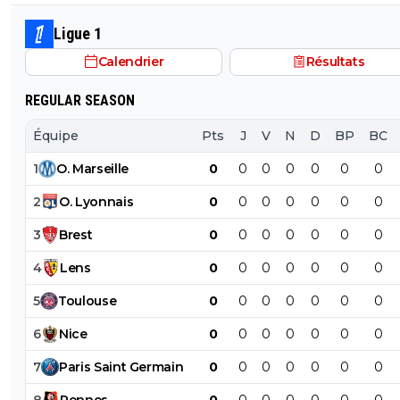
Ligue 1
Calendrier
Résultats
REGULAR SEASON
Équipe
Pts
J
V
N
D
BP
BC
1
O
.
Marseille
0
0
0
0
0
0
0
2
O
.
Lyonnais
0
0
0
0
0
0
0
3
Brest
0
0
0
0
0
0
0
4
Lens
0
0
0
0
0
0
0
5
Toulouse
0
0
0
0
0
0
0
6
Nice
0
0
0
0
0
0
0
7
Paris
Saint
Germain
0
0
0
0
0
0
0
8
Rennes
0
0
0
0
0
0
0