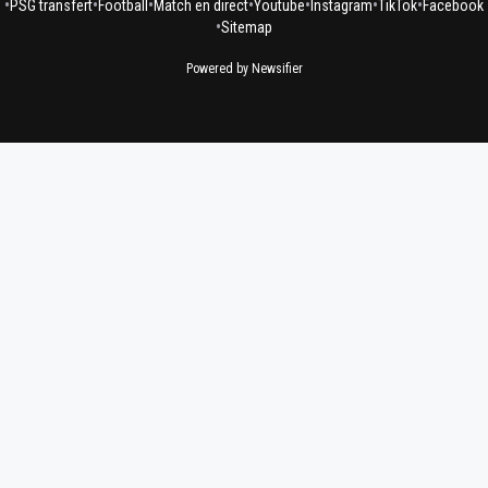
•
•
•
•
•
•
•
PSG transfert
Football
Match en direct
Youtube
Instagram
TikTok
Facebook
•
Sitemap
Powered by Newsifier