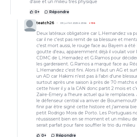
d'axe et un milieu tres physique
0
+
Répondre
teatch26
09 juillet 2025 à 23:56
+
136
Deux latéraux obligatoire car L.Hernandez va pa
car il ne c'est pas remit de sa blessure et men
c'est mort aussi, le rouge face au Bayern a été 
goutte d'eau, apparemment déjà il voulait voir 
CDMC de L.Hernadez et G.Ramos pour décider
les garderaient. G.Ramos a marqué face au Réa
L.Hernandez c'est fini. Alors il faut un AG et su
un AD car Hakimi n'est pas à l'abri d'une blessu
surtout après une saison à près de 70 matchs 
cette hiver il y a la CAN donc partit 2 mois et c'
Zaïre-Emery a l'heure actuel qui le remplacera.
le défenseur central va arriver de Bournemouth
finir par être signé cette histoire et j'aimerai bie
petit Rodrigo Mora de Porto. Les Portuguais n
réussissent bien en se moment et un milieu de
serait parfait pour faire souffler le trio du milieu
0
+
Répondre