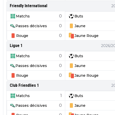
Friendly International
2
0
Matchs
Buts
0
Passes décisives
Jaune
0
Rouge
Jaune
Rouge
Ligue 1
2026/2
0
Matchs
Buts
0
Passes décisives
Jaune
0
Rouge
Jaune
Rouge
Club Friendlies 1
2
1
Matchs
Buts
0
Passes décisives
Jaune