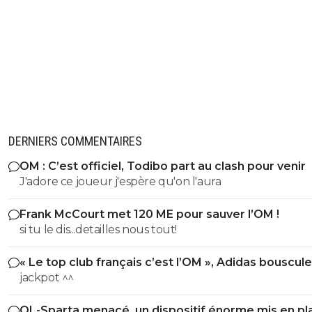
DERNIERS COMMENTAIRES
OM : C’est officiel, Todibo part au clash pour venir
J'adore ce joueur j'espère qu'on l'aura
Frank McCourt met 120 ME pour sauver l’OM !
si tu le dis...detailles nous tout!
« Le top club français c’est l’OM », Adidas bouscule
PSG
jackpot ^^
OL-Sparta menacé, un dispositif énorme mis en pl