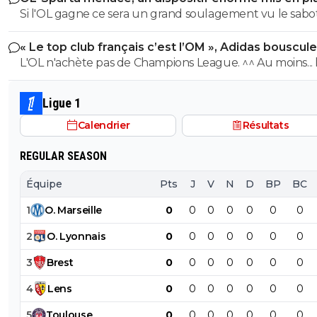
Si l'OL gagne ce sera un grand soulagement vu le sab
incroyable du farfelu sans froc Fonseca au match allé. S
« Le top club français c’est l’OM », Adidas bouscule
perd ce sera aussi une grande victoire et une énorme
PSG
L'OL n'achète pas de Champions League. ^^ Au moins... l'OM a
délivrance avec un possible licenciement de ce clown.
un point commun avec le PSG. Mdr Adidas ne se trompe pas
avec l'OL qui est une valeur sûre... contrairement à l'OM
Ligue 1
Calendrier
Résultats
REGULAR SEASON
Équipe
Pts
J
V
N
D
BP
BC
1
O
.
Marseille
0
0
0
0
0
0
0
2
O
.
Lyonnais
0
0
0
0
0
0
0
3
Brest
0
0
0
0
0
0
0
4
Lens
0
0
0
0
0
0
0
5
Toulouse
0
0
0
0
0
0
0