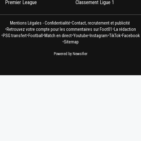
Premier League
Classement Ligue 1
•
Mentions Légales - Confidentialité
Contact, recrutement et publicité
•
•
Retrouvez votre compte pour les commentaires sur Foot01
La rédaction
•
•
•
•
•
•
•
PSG transfert
Football
Match en direct
Youtube
Instagram
TikTok
Facebook
•
Sitemap
Powered by Newsifier