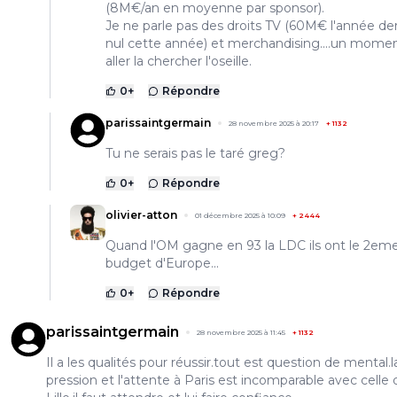
(8M€/an en moyenne par sponsor).
Je ne parle pas des droits TV (60M€ l'année der
nul cette année) et merchandising....un momen
aller la chercher l'oseille.
0
+
Répondre
parissaintgermain
28 novembre 2025 à 20:17
+
1132
Tu ne serais pas le taré greg?
0
+
Répondre
olivier-atton
01 décembre 2025 à 10:09
+
2444
Quand l'OM gagne en 93 la LDC ils ont le 2em
budget d'Europe...
0
+
Répondre
parissaintgermain
28 novembre 2025 à 11:45
+
1132
Il a les qualités pour réussir.tout est question de mental.l
pression et l'attente à Paris est incomparable avec celle 