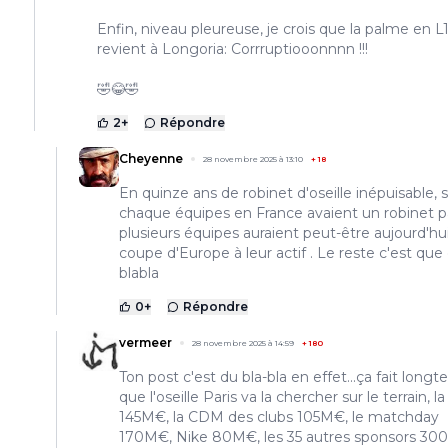
Enfin, niveau pleureuse, je crois que la palme en L
revient à Longoria: Corrruptiooonnnn !!!
🤣😂🤣
2
+
Répondre
Cheyenne
28 novembre 2025 à 13:10
+
18
En quinze ans de robinet d'oseille inépuisable, s
chaque équipes en France avaient un robinet pa
plusieurs équipes auraient peut-être aujourd'hu
coupe d'Europe à leur actif . Le reste c'est que
blabla
0
+
Répondre
vermeer
28 novembre 2025 à 14:59
+
180
Ton post c'est du bla-bla en effet...ça fait long
que l'oseille Paris va la chercher sur le terrain, 
145M€, la CDM des clubs 105M€, le matchday
170M€, Nike 80M€, les 35 autres sponsors 3