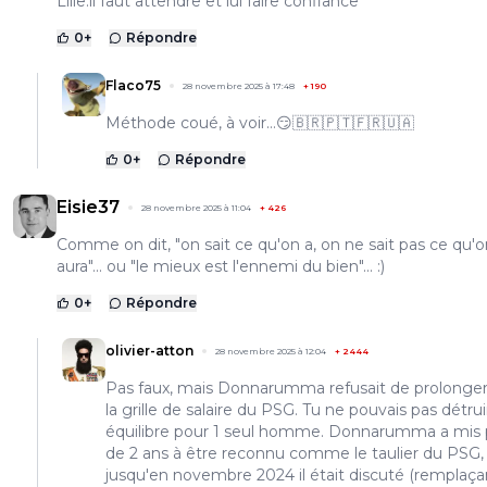
Lille.il faut attendre et lui faire confiance
0
+
Répondre
Flaco75
28 novembre 2025 à 17:48
+
190
Méthode coué, à voir…😏🇧🇷🇵🇹🇫🇷🇺🇦
0
+
Répondre
Eisie37
28 novembre 2025 à 11:04
+
426
Comme on dit, "on sait ce qu'on a, on ne sait pas ce qu'
aura"... ou "le mieux est l'ennemi du bien"... :)
0
+
Répondre
olivier-atton
28 novembre 2025 à 12:04
+
2444
Pas faux, mais Donnarumma refusait de prolonger
la grille de salaire du PSG. Tu ne pouvais pas détru
équilibre pour 1 seul homme. Donnarumma a mis 
de 2 ans à être reconnu comme le taulier du PSG,
jusqu'en novembre 2024 il était discuté (remplaça