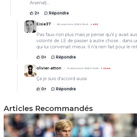
Arsenal)...
2
+
Répondre
Eisie37
28 novembre 2025 à 16:43
+
426
Pas faux non plus mais je pense qu'il y avait auss
volonté de LE de passer à autre chose... dans u
qui lui convenait mieux. Il n'a rien fait pour le ret
0
+
Répondre
olivier-atton
01 décembre 2025 à 10:06
+
2444
Ça je suis d'accord aussi
0
+
Répondre
Articles Recommandés