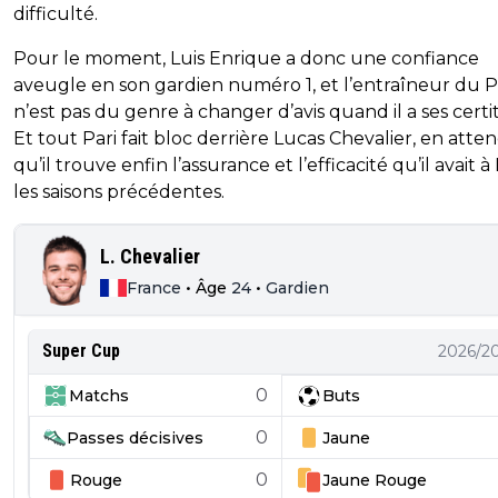
difficulté.
Pour le moment, Luis Enrique a donc une confiance
aveugle en son gardien numéro 1, et l’entraîneur du 
n’est pas du genre à changer d’avis quand il a ses certi
Et tout Pari fait bloc derrière Lucas Chevalier, en atte
qu’il trouve enfin l’assurance et l’efficacité qu’il avait à 
les saisons précédentes.
L. Chevalier
France
•
Âge
24
•
Gardien
Super Cup
2026/2
0
Matchs
Buts
0
Passes décisives
Jaune
0
Rouge
Jaune
Rouge