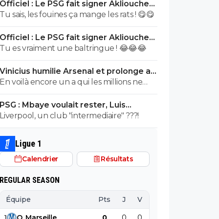
Officiel : Le PSG fait signer Akliouche
Tu aurais la queue d'un chat qui sort de
pour 50 ME
Tu sais, les fouines ça mange les rats ! 😋😋
bouche et on t'accuserait de l'avoir
mangé que tu nierais encore....mdr
Officiel : Le PSG fait signer Akliouche
pour 50 ME
Tu es vraiment une baltringue ! 😂😂😂
Vinicius humilie Arsenal et prolonge au
Real jusqu’en 2032
En voilà encore un a qui les millions ne
suffisant pas, a craché sur son club pour
PSG : Mbaye voulait rester, Luis
en récupérer quelques uns de plus...Un
Enrique l'a convaincu
Liverpool, un club "intermediaire" ???!
mec pareil me pue au nez...Reste au Réal
et continue a bien pourrir le vestiaire !
Ligue 1
Calendrier
Résultats
REGULAR SEASON
Équipe
Pts
J
V
N
D
BP
B
1
O
.
Marseille
0
0
0
0
0
0