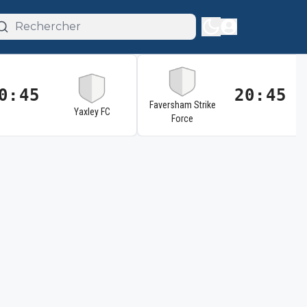
0:45
20:45
Faversham Strike
Yaxley FC
Force