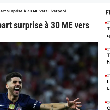
rt Surprise À 30 ME Vers Liverpool
F
art surprise à 30 ME vers
0
T
q
0
T
h
0
L
l
0
O