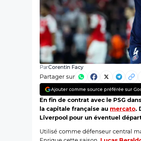
Corentin Facy
Par
Partager sur
Ajouter comme source préférée sur Go
En fin de contrat avec le PSG dan
la capitale française au
mercato
.
Liverpool pour un éventuel départ
Utilisé comme défenseur central ma
Enrique cette saison,
Lucas Berald