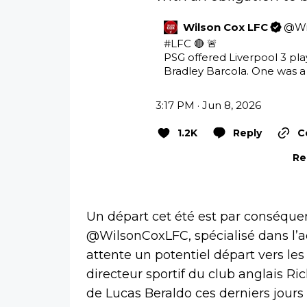
Wilson Cox LFC
@
W
#LFC
 🔴 🚨 

PSG offered Liverpool 3 pl
Bradley Barcola. One was a
3:17 PM · Jun 8, 2026
1.2K
Reply
C
Re
Un départ cet été est par conséquen
@WilsonCoxLFC, spécialisé dans l’ac
attente un potentiel départ vers les 
directeur sportif du club anglais R
de Lucas Beraldo ces derniers jours