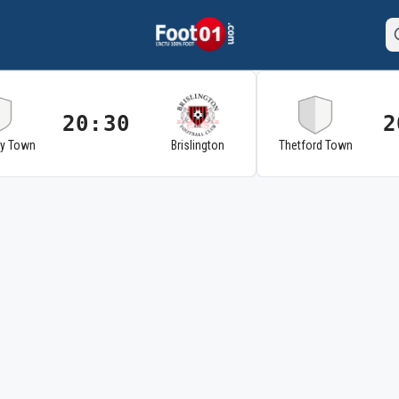
20:30
2
ry Town
Brislington
Thetford Town