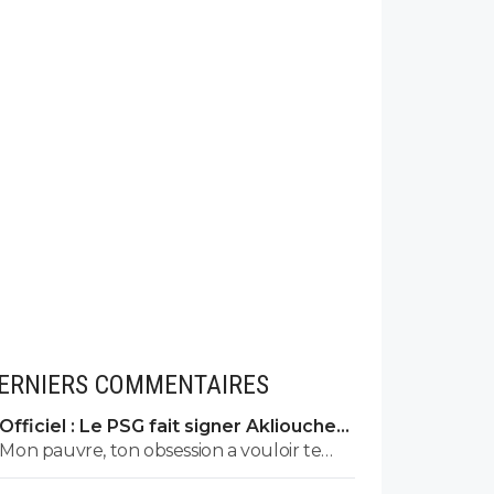
ERNIERS COMMENTAIRES
Officiel : Le PSG fait signer Akliouche
pour 50 ME
Mon pauvre, ton obsession a vouloir te
justifier sur chaque commentaire 🤣😂😂