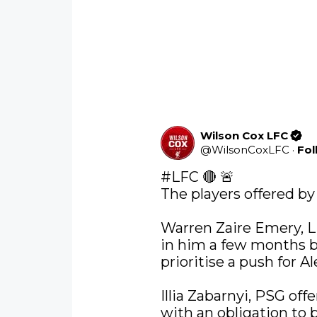
Wilson Cox LFC
@
WilsonCoxLFC
·
Fol
#LFC
 🔴 🚨 

The players offered by
Warren Zaire Emery, Li
in him a few months ba
prioritise a push for Ale
Illia Zabarnyi, PSG off
with an obligation to 