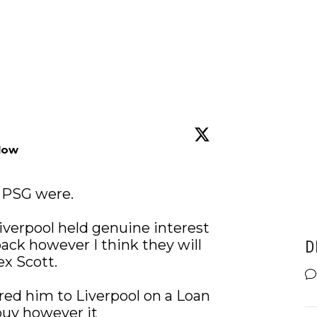
low
 PSG were.

verpool held genuine interest 
ck however I think they will 
D
x Scott. 

ered him to Liverpool on a Loan 
buy however it