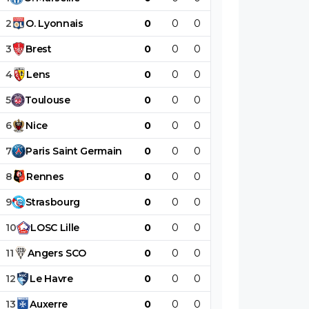
2
O
.
Lyonnais
0
0
0
0
0
0
3
Brest
0
0
0
0
0
0
4
Lens
0
0
0
0
0
0
5
Toulouse
0
0
0
0
0
0
6
Nice
0
0
0
0
0
0
7
Paris
Saint
Germain
0
0
0
0
0
0
8
Rennes
0
0
0
0
0
0
9
Strasbourg
0
0
0
0
0
0
10
LOSC
Lille
0
0
0
0
0
0
11
Angers
SCO
0
0
0
0
0
0
12
Le
Havre
0
0
0
0
0
0
13
Auxerre
0
0
0
0
0
0