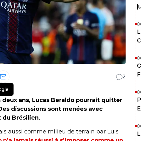
j
0
L
C
0
O
F
2
ogle
0
P
s deux ans, Lucas Beraldo pourrait quitter
E
 Des discussions sont menées avec
 du Brésilien.
0
is aussi comme milieu de terrain par Luis
L
o n’a jamais réussi à s’imposer comme un