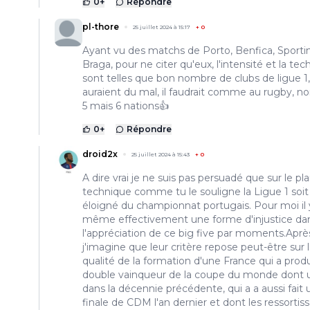
0
+
Répondre
pl-thore
25 juillet 2024 à 15:17
+
0
Ayant vu des matchs de Porto, Benfica, Sporti
Braga, pour ne citer qu'eux, l'intensité et la tec
sont telles que bon nombre de clubs de ligue 1,
auraient du mal, il faudrait comme au rugby, n
5 mais 6 nations👍
0
+
Répondre
droid2x
25 juillet 2024 à 15:43
+
0
A dire vrai je ne suis pas persuadé que sur le pl
technique comme tu le souligne la Ligue 1 soit 
éloigné du championnat portugais. Pour moi il 
même effectivement une forme d'injustice da
l'appréciation de ce big five par moments.Aprè
j'imagine que leur critère repose peut-être sur 
qualité de la formation d'une France qui a prod
double vainqueur de la coupe du monde dont 
dans la décennie précédente, qui a a aussi fait
finale de CDM l'an dernier et dont les ressortis