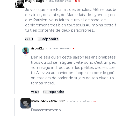
majin-cage
25 juillet 2024 à 11:48
+
1295
Je vois que Franck a fait des émules...Même pas b
des trolls, des antis, de Marseillais, de Lyonnais; en
que Parisien, vous faites le travail de sape, de
denigrement très bien tout seuls.Au moins cette fo
tu t es contenté de deux paragraphes...
0
+
Répondre
droid2x
25 juillet 2024 à 11:57
+
0
Ben je sais qu'en cette saison les analphabètes 
trous du cul se fatiguent vite donc c'est un pe
hommage indirect pour les petites choses c
toi.Allez va au panier on t'appellera pour le goû
on essaiera de parler de sujets de ton niveau si 
temps merci.
0
+
Répondre
rwok-ol-5-24th-1997
25 juillet 2024 à 13:10
+
1
Daaaammmnnn