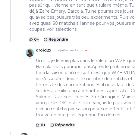
pas sûr qu'il vienne en tant que titulaire même. Tu
déjà Zaïre Emery, Barcola. Tu ne pourras pas jouer
qu'avec des joueurs très peu expériments. Puis v
avez quasi 60 matchs à l'année pour vos joueurs a
coupes, voir sélections
0
+
Répondre
droid2x
25 juillet 2024 à 12:07
+
0
Um....... je le vois plus dans le rôle d'un WZE qu
Barcola mais pourquoi pas.Après le problème si
fie à la saison d'où on sort c'est que WZE-VIT
va s'essoufler devant le nombre de matchs et
l'intensité des compétitions. Et il nous faut des
solides au milieu ou à défaut des super sub. ( 
Soler et Ruiz sont censés être j'imagine).Mais c
vrai que le PSG est le club français le plus sollici
niveau matchs par saison pour son effectif, et l
trouve encore plus léger que l'an dernier ..
0
+
Répondre