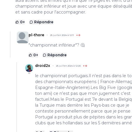
aura atteint ses limites qu'il n'a que 19 piges et vient d'un
championnat inférieur et joue avec une équipe déséquili
et sans cadre pour l'accompagner.
0
+
Répondre
pl-thore
25 juillet 2024 à 12:11
+
0
"championnat inférieur"? 🤔
0
+
Répondre
droid2x
25 juillet 2024 à 12:20
+
0
le championnat portugais.Il n'est pas dans le to
des championnats européens ( France-Allema
Espagne-Italie-Angleterre).Les Big Five (googl
ton ami) ce n'est pas que mon jugement c'est
factuel.Mais le Portugal est 7e devant la Belgi
la Turquie mais derrière les Pays-bas ce que je
conteste personnellement parce que je pense 
Portugal a produit plus de pépites dans les gra
clubs que les hollandais sur les 5 dernières anné