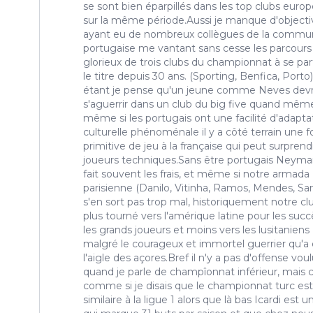
se sont bien éparpillés dans les top clubs euro
sur la même période.Aussi je manque d'objecti
ayant eu de nombreux collègues de la commu
portugaise me vantant sans cesse les parcours
glorieux de trois clubs du championnat à se pa
le titre depuis 30 ans. (Sporting, Benfica, Porto
étant je pense qu'un jeune comme Neves devr
s'aguerrir dans un club du big five quand mêm
même si les portugais ont une facilité d'adapta
culturelle phénoménale il y a côté terrain une 
primitive de jeu à la française qui peut surprend
joueurs techniques.Sans être portugais Neyma
fait souvent les frais, et même si notre armada
parisienne (Danilo, Vitinha, Ramos, Mendes, S
s'en sort pas trop mal, historiquement notre cl
plus tourné vers l'amérique latine pour les succ
les grands joueurs et moins vers les lusitaniens
malgré le courageux et immortel guerrier qu'a
l'aigle des açores.Bref il n'y a pas d'offense vou
quand je parle de champîonnat inférieur, mais c
comme si je disais que le championnat turc est
similaire à la ligue 1 alors que là bas Icardi est u