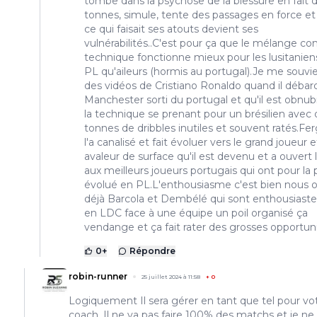
tombe dans la psychose de la blessure en fait 
tonnes, simule, tente des passages en force et
ce qui faisait ses atouts devient ses
vulnérabilités..C'est pour ça que le mélange c
technique fonctionne mieux pour les lusitanien
PL qu'aileurs (hormis au portugal).Je me souvi
des vidéos de Cristiano Ronaldo quand il débar
Manchester sorti du portugal et qu'il est obnubi
la technique se prenant pour un brésilien avec 
tonnes de dribbles inutiles et souvent ratés.Fe
l'a canalisé et fait évoluer vers le grand joueur e
avaleur de surface qu'il est devenu et a ouvert 
aux meilleurs joueurs portugais qui ont pour la 
évolué en PL.L'enthousiasme c'est bien nous 
déjà Barcola et Dembélé qui sont enthousiast
en LDC face à une équipe un poil organisé ça
vendange et ça fait rater des grosses opportuni
0
+
Répondre
robin-runner
25 juillet 2024 à 11:58
+
0
Logiquement Il sera gérer en tant que tel pour vo
coach. Il ne va pas faire 100% des matchs et je ne 