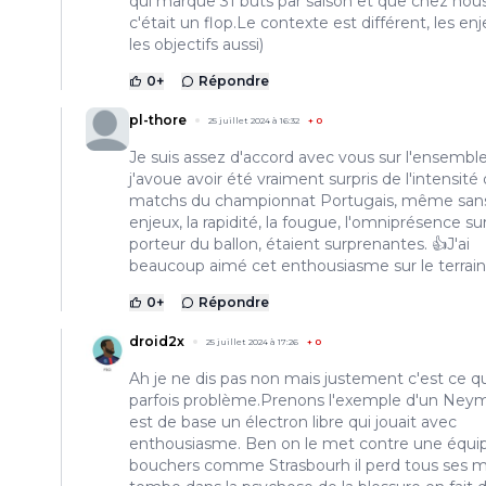
qui marque 31 buts par saison et que chez nou
c'était un flop.Le contexte est différent, les en
les objectifs aussi)
0
+
Répondre
pl-thore
25 juillet 2024 à 16:32
+
0
Je suis assez d'accord avec vous sur l'ensemble
j'avoue avoir été vraiment surpris de l'intensité
matchs du championnat Portugais, même san
enjeux, la rapidité, la fougue, l'omniprésence sur
porteur du ballon, étaient surprenantes. 👍J'ai
beaucoup aimé cet enthousiasme sur le terrain
0
+
Répondre
droid2x
25 juillet 2024 à 17:26
+
0
Ah je ne dis pas non mais justement c'est ce q
parfois problème.Prenons l'exemple d'un Neym
est de base un électron libre qui jouait avec
enthousiasme. Ben on le met contre une équi
bouchers comme Strasbourh il perd tous ses 