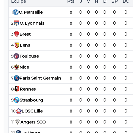
Équipe
Pts
J
V
N
D
BP
BC
1
O
.
Marseille
0
0
0
0
0
0
0
2
O
.
Lyonnais
0
0
0
0
0
0
0
3
Brest
0
0
0
0
0
0
0
4
Lens
0
0
0
0
0
0
0
5
Toulouse
0
0
0
0
0
0
0
6
Nice
0
0
0
0
0
0
0
7
Paris
Saint
Germain
0
0
0
0
0
0
0
8
Rennes
0
0
0
0
0
0
0
9
Strasbourg
0
0
0
0
0
0
0
10
LOSC
Lille
0
0
0
0
0
0
0
11
Angers
SCO
0
0
0
0
0
0
0
12
Le
Havre
0
0
0
0
0
0
0