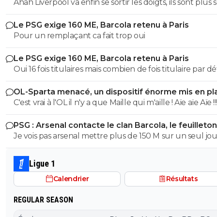
relancé
Ahah Liverpool va enfin se sortir les doigts, ils sont plus 
sur le dossier. Y a que ça qui fera avancer le prix un pe
Le PSG exige 160 ME, Barcola retenu à Paris
concurrence.
Pour un remplaçant ca fait trop oui
Le PSG exige 160 ME, Barcola retenu à Paris
Oui 16 fois titulaires mais combien de fois titulaire par d
du fait d un blessé ou juste pour faire tourner avant u
OL-Sparta menacé, un dispositif énorme mis en pl
échéance plus importante ? J ai pas le chiffre, peut êt
C'est vrai à l'OL il n'y a que Maille qui m'aille ! Aïe aïe Aïe !!
je me trompe, mais perso, ça me laisse cette impression 
est pas le premier choix auquel pense le coach alors qu
PSG : Arsenal contacte le clan Barcola, le feuilleton
suis sûr que le coach le considère comme important, c 
relancé
Je vois pas arsenal mettre plus de 150 M sur un seul jo
qui est dommage.
de leur histoire ils ont jamais mis un tel somme sur un j
c'est pas leur but, Liverpool oui c étais possible mais ils 
Ligue 1
lâché l affaire
Calendrier
Résultats
REGULAR SEASON