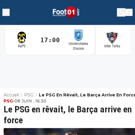
17:00
1
Universitatea
KuPS
Inter Turku
Craiova
Accueil
PSG
Le PSG En Rêvait, Le Barça Arrive En Forc
PSG
•
08 JUIN , 16:30
Le PSG en rêvait, le Barça arrive en
force