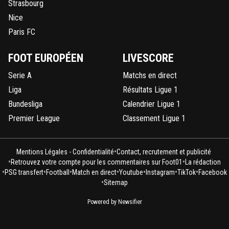
Strasbourg
Nice
Paris FC
FOOT EUROPÉEN
LIVESCORE
Serie A
Matchs en direct
Liga
Résultats Ligue 1
Bundesliga
Calendrier Ligue 1
Premier League
Classement Ligue 1
•
Mentions Légales - Confidentialité
Contact, recrutement et publicité
•
•
Retrouvez votre compte pour les commentaires sur Foot01
La rédaction
•
•
•
•
•
•
•
PSG transfert
Football
Match en direct
Youtube
Instagram
TikTok
Facebook
•
Sitemap
Powered by Newsifier