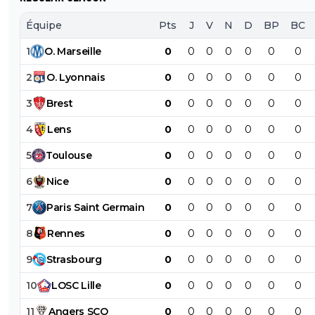
Équipe
Pts
J
V
N
D
BP
BC
1
O
.
Marseille
0
0
0
0
0
0
0
2
O
.
Lyonnais
0
0
0
0
0
0
0
3
Brest
0
0
0
0
0
0
0
4
Lens
0
0
0
0
0
0
0
5
Toulouse
0
0
0
0
0
0
0
6
Nice
0
0
0
0
0
0
0
7
Paris
Saint
Germain
0
0
0
0
0
0
0
8
Rennes
0
0
0
0
0
0
0
9
Strasbourg
0
0
0
0
0
0
0
10
LOSC
Lille
0
0
0
0
0
0
0
11
Angers
SCO
0
0
0
0
0
0
0