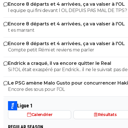
Encore 8 départs et 4 arrivées, ça va valser à l'OL
l equipe qui fini devant l OL DEPUIS PAS MAL DE TPS? lol. t
es tro malin toi
Encore 8 départs et 4 arrivées, ça va valser à l'OL
t es marrant
Encore 8 départs et 4 arrivées, ça va valser à l'OL
Compte petit Rémi et reviens me parler
Endrick a craqué, il va encore quitter le Real
Si l'OL était exaspéré par Endrick... il ne le suivrait pas de
près. Bref... Quand l'équipe sera complète... ce sera beaucoup
Le PSG amène Malo Gusto pour concurrencer Hak
mieux.
Encore des sous pour l’OL
Ligue 1
Calendrier
Résultats
REGULAR SEASON