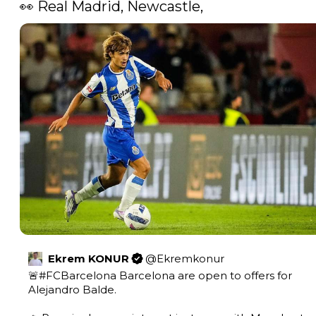
👀 Real Madrid, Newcastle, 
Ekrem KONUR
@
Ekremkonur
🚨
#FCBarcelona
 Barcelona are open to offers for 
Alejandro Balde.
