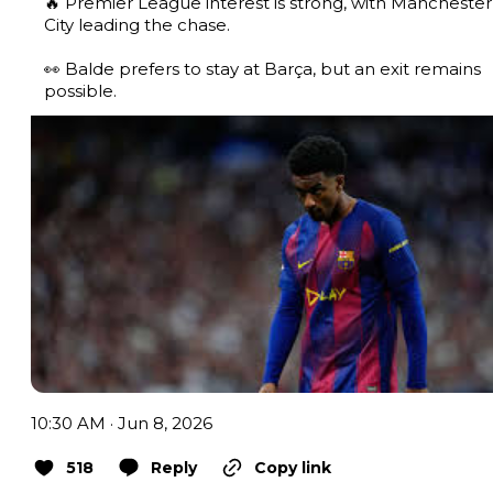
🔥 Premier League interest is strong, with Manchester 
City leading the chase.

👀 Balde prefers to stay at Barça, but an exit remains 
possible. 
10:30 AM · Jun 8, 2026
518
Reply
Copy link