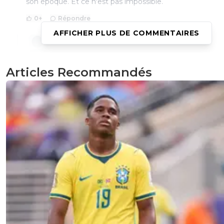
son époque. Et ce n'est pas impossible.
0
+
Répondre
AFFICHER PLUS DE COMMENTAIRES
joekidd
14 juin 2025 à 15:15
+
629
Il était fan du Barça 😂😂
https://x.com/BarcaVerse_/status/1930602711705
Articles Recommandés
0
+
Répondre
disqus_5
14 juin 2025 à 17:16
+
5
Ha ouais 😂Alors son choix est incompréhensibl
0
+
Répondre
tournesol
14 juin 2025 à 13:32
+
0
Certains anciens l 'ont sans doute recommandé de ne p
signer au ...
0
+
Répondre