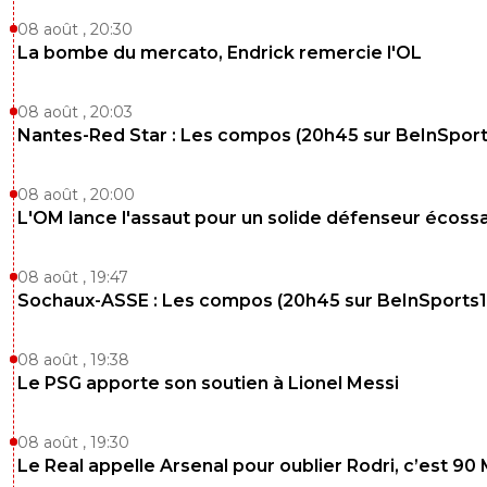
avoir les infos en cherchant bien et surtout au
endroit!
08 août , 20:30
La bombe du mercato, Endrick remercie l'OL
0
+
Répondre
natcho1
08 août , 20:03
14 juin 2025 à 12:40
+
0
Nantes-Red Star : Les compos (20h45 sur BeInSport
il va au real pour finir sur le banc de touche.
0
+
Répondre
08 août , 20:00
L'OM lance l'assaut pour un solide défenseur écossa
moment-culture
14 juin 2025 à 12:30
+
0
Pas Grave des petits joueurs il yen.a plein le real les plac
08 août , 19:47
cher regarder arda guler, Diaz, le.petit attaquant brésilien
Sochaux-ASSE : Les compos (20h45 sur BeInSports1
real il faut y' aller à maturité genre 25 ans minimum
0
+
Répondre
08 août , 19:38
Le PSG apporte son soutien à Lionel Messi
parisforever
14 juin 2025 à 11:56
+
794
Où est l'arnaque ? Annoncé à 45 vendu 67 au Réal pas a
08 août , 19:30
qui fut arnaqué ???
Le Real appelle Arsenal pour oublier Rodri, c’est 90