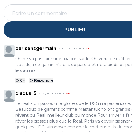
PUBLIER
parisansgermain
15 juin 2025 à 10:32
+
6
On ne va pas faire une fixation sur lui.On verra ce qu'il fer
Réal.dejà ce gamin n'a pas de parole et il est pieds et po
liés au réal
0
+
Répondre
disqus_5
14 juin 2025 à 15:01
+
5
Le real a un passé, une gloire que le PSG n'a pas encore.
Beaucoup de gamins comme Mastantuono ont grandis 
rêvant du Real, meilleur club du monde.Pour arriver à fai
rêver les gosses plus que le Real, Paris va devoir gagner
quelques LDC, s'imposer comme le meilleur club du mo