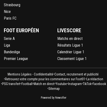
Strasbourg
Nice
Paris FC
FOOT EUROPÉEN
LIVESCORE
Serie A
Matchs en direct
Liga
Résultats Ligue 1
Bundesliga
Calendrier Ligue 1
Premier League
Classement Ligue 1
•
Mentions Légales - Confidentialité
Contact, recrutement et publicité
•
•
Retrouvez votre compte pour les commentaires sur Foot01
La rédaction
•
•
•
•
•
•
•
PSG transfert
Football
Match en direct
Youtube
Instagram
TikTok
Facebook
•
Sitemap
Powered by Newsifier