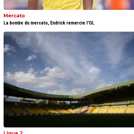
el-padre
14 juin 2025 à 13:22
+
0
Mercato
Le Real est un club véritable mafioso, il vient de dépense
La bombe du mercato, Endrick remercie l'OL
de 182M€ pour : A. ARNOLD 10M€, D. HUIJSEN 59M€, F
MASTANTUONO 64M€, A. CARRERAS 50M€Comment 
pourrait avoir cette somme?
0
+
Répondre
mcgui
14 juin 2025 à 15:07
+
2
Comment? C’est le Real Madrid tout simplement,
le plus titré au monde.De plus par rapport à d’autr
mastodontes en Europe, ils n’ont pas dépensé plu
ça ces dernières saisons.Là ils ont besoin de renou
leur effectif et mettent le paquet, comme ils save
faire, t’inquiètes pas pour eux, l’argent ils l’ont, en 
leur histoire et ce club fait rêver la plupart des joue
0
+
Répondre
parisansgermain
15 juin 2025 à 10:31
+
6
Ligue 2