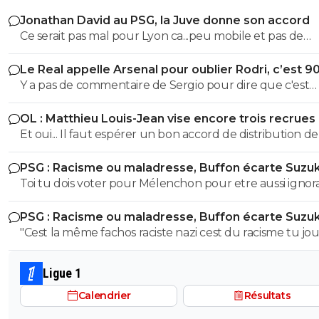
Jonathan David au PSG, la Juve donne son accord
Ce serait pas mal pour Lyon ca...peu mobile et pas de
technique. Ca peut le faire
Le Real appelle Arsenal pour oublier Rodri, c’est 9
Y a pas de commentaire de Sergio pour dire que c'est
honteux de claquer 200 ou 300 millions en un mercato.
OL : Matthieu Louis-Jean vise encore trois recrues
encore un coup de Nasser
Et oui... Il faut espérer un bon accord de distribution de
dans les prochaines semaines pour réamorcer un peu l
PSG : Racisme ou maladresse, Buffon écarte Suzuk
pompe à euros.
Toi tu dois voter pour Mélenchon pour etre aussi ignor
histoire !! alors que cette période on en a mangé au collège
PSG : Racisme ou maladresse, Buffon écarte Suzuk
et au lycée Moi on m'a pourtant appris que ces deux
"Cest la même fachos raciste nazi cest du racisme tu jo
idéologies etaient bien différente : Le fascisme cherche 
avec les mots là finalité est la meme.." AH ah y'a vraimen
soumettre l'individu à un État absolu ; le nazisme cher
mecs ils sont ignorants sur tout !! Mais ouvre le bouquin
soumettre l'État et le monde à une hiérarchie raciale. Ta
Ligue 1
d'histoire de ton frere qui est collège, on t'expliquera la
juste pas étudier la question et tu ressors les poncifs
Calendrier
Résultats
différence putain d'ignorant !! Au lieu de continuer à te
habituels des ignorants qui parlent sans rien savoir..
ridiculiser, instruits toi, ca te servira.... y'a des vidéos you