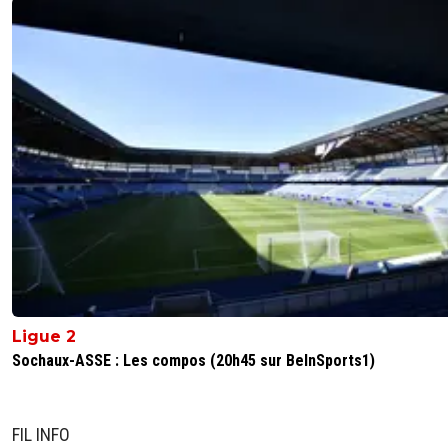
très bien aujourd’hui, ne t’en déplaise.
0
+
Répondre
parisansgermain
16 juin 2025 à 11:01
+
6
Tu es tellement au courant que tu ignores que 
Qatar ne met plus un rond depuis longtemps
0
+
Répondre
mcgui
16 juin 2025 à 20:50
+
2
Concernant le PSG je ne suis pas au courant, je 
pas spécialement ce club ce que je dis c’est qu
un club très riche et que le Qatar en cas de be
fera ce qu’il faut et tant mieux pour Paris, après 
Qatar ne met plus un rond c’est possible, ça s
quand même un peu gris ce que tu dis, pour le
Ligue 2
salaires par exemple ça fait beaucoup d’argent 
Sochaux-ASSE : Les compos (20h45 sur BeInSports1)
tu me dis que non je veux bien te croire parce
j’en sais rien moi, seulement le Real Madrid et l
sais de quoi je parles, n’a pas de soucis à se fair
question finances, et pour un club comme ça 
FIL INFO