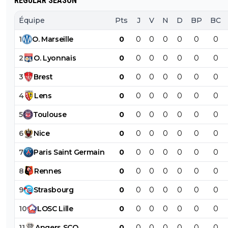
REGULAR SEASON
Équipe
Pts
J
V
N
D
BP
BC
1
O
.
Marseille
0
0
0
0
0
0
0
2
O
.
Lyonnais
0
0
0
0
0
0
0
3
Brest
0
0
0
0
0
0
0
4
Lens
0
0
0
0
0
0
0
5
Toulouse
0
0
0
0
0
0
0
6
Nice
0
0
0
0
0
0
0
7
Paris
Saint
Germain
0
0
0
0
0
0
0
8
Rennes
0
0
0
0
0
0
0
9
Strasbourg
0
0
0
0
0
0
0
10
LOSC
Lille
0
0
0
0
0
0
0
11
Angers
SCO
0
0
0
0
0
0
0