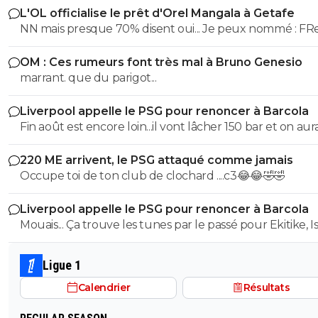
L'OL officialise le prêt d'Orel Mangala à Getafe
NN mais presque 70% disent oui... Je peux nommé : FRed
Piquionne, Youssouf koné, Fabian Monzon, Djamel Edd
OM : Ces rumeurs font très mal à Bruno Genesio
Benlamri, Slimani (Ballon d'or d'après NAbil Djelit), Nadi
marrant. que du parigot...
Beladj John Mensah, Kader Keita et le nomber one : Yo
Gourcuff. Donc dire que Mangala est dans le top 5 des 
Liverpool appelle le PSG pour renoncer à Barcola
recrutements de notre club...
Fin août est encore loin...il vont lâcher 150 bar et on aura
une sacrée plus-value 😁😄 merci Sergio 50 bar pour b
220 ME arrivent, le PSG attaqué comme jamais
!!!!!
Occupe toi de ton club de clochard ....c3😂😂🤣🤣
Liverpool appelle le PSG pour renoncer à Barcola
Mouais... Ça trouve les tunes par le passé pour Ekitike, I
Wirtz et la fait genre ils ont pas l'argent ! Allez vous faire
foutre si c'est vrai !
Ligue 1
Calendrier
Résultats