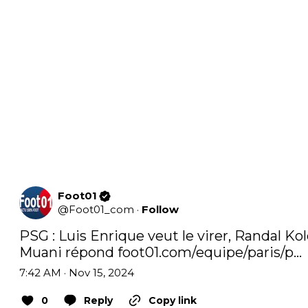
Foot01
@
Foot01_com
·
Follow
PSG : Luis Enrique veut le virer, Randal Kol
Muani répond 
foot01.com/equipe/paris/p…
7:42 AM · Nov 15, 2024
0
Reply
Copy link