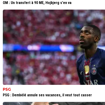
OM : Un transfert à 90 ME, Hojbjerg s'en va
PSG
PSG : Dembélé annule ses vacances, il veut tout casser