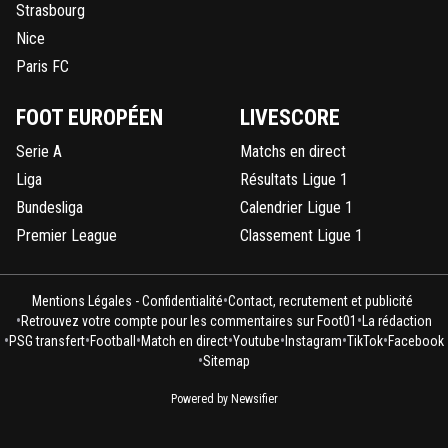
Strasbourg
Nice
Paris FC
FOOT EUROPÉEN
LIVESCORE
Serie A
Matchs en direct
Liga
Résultats Ligue 1
Bundesliga
Calendrier Ligue 1
Premier League
Classement Ligue 1
•
Mentions Légales - Confidentialité
Contact, recrutement et publicité
•
•
Retrouvez votre compte pour les commentaires sur Foot01
La rédaction
•
•
•
•
•
•
•
PSG transfert
Football
Match en direct
Youtube
Instagram
TikTok
Facebook
•
Sitemap
Powered by Newsifier