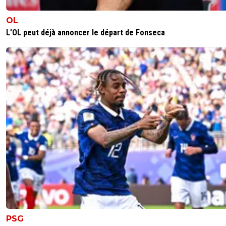
SidneyBallondOr
06 juin 2026 à 22:54
+
707
OL
rien à ajouter. très bon commentaire
L’OL peut déjà annoncer le départ de Fonseca
0
+
Répondre
「-𝙻𝚢𝚘𝚗𝚗𝚊𝚒𝚜®」
05 juin 2026 à 21:55
+
526
Les mêmes supporteront un autre club dès que le PSG 
coup de moins bien. Une mode, quoi !
1
+
Répondre
olivier-atton
05 juin 2026 à 22:31
+
2443
Plus complexe, regarde Reims St Etienne ou Marse
Leurs épopées ont marqués beaucoup de monde
partout. Ce sera pareil avec paris
1
+
Répondre
PSG