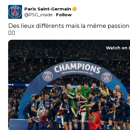
Paris Saint-Germain
@
PSG_inside
·
Follow
Des lieux différents mais la même passion !
❤️‍🔥 
Watch on 