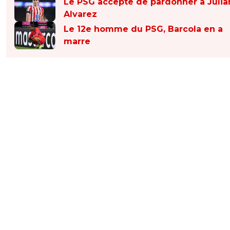
Le PSG accepte de pardonner à Julia
Alvarez
Le 12e homme du PSG, Barcola en a
marre