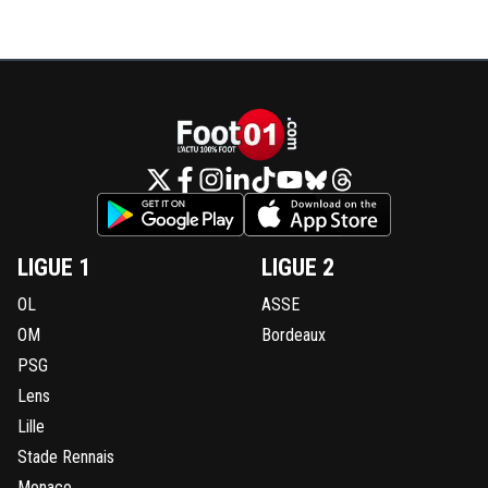
Et vous seriez ravis
0
+
Répondre
parissaintgermain
07 juin 2026 à 11:51
+
1129
Le pognon du Qatar t'en rêve pauvre tâche
0
+
Répondre
sergio33
07 juin 2026 à 14:04
+
1605
Tes propos sont ubuesques et sans fondement
LIGUE 1
LIGUE 2
JMA n'a jamais magouillé.
OL
ASSE
Si cela avait été le cas... la Justice aurait déjà ta
OM
Bordeaux
porte depuis très longtemps.
PSG
Par contre... ce ne sera pas la même musique 
Lens
Nasser et le Qatar. Si tu en doutes... soit patient
Lille
0
+
Répondre
Stade Rennais
Monaco