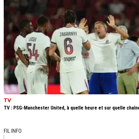
sergio33
06 juin 2026 à 1:29
+
1605
Je me demande comment réagira tout ce peti
monde lorsqu'il découvrira que les trophées d
ont été obtenues grâce aux magouilles de Nas
du Qatar.
Je n'aimerai pas être à votre place quand ça va a
^^
0
+
Répondre
olivier-atton
05 juin 2026 à 22:32
+
2443
Sergio... N'ait pas le seum... La réalité n'est pas cel
tu aimerait, mais ça ne change pas le fait que ça so
TV
réalité... Le PSG a créé une fan base loin de l'île de
France et ça va être durable
TV : PSG-Manchester United, à quelle heure et sur quelle chaîn
6
+
Répondre
sergio33
FIL INFO
06 juin 2026 à 1:31
+
1605