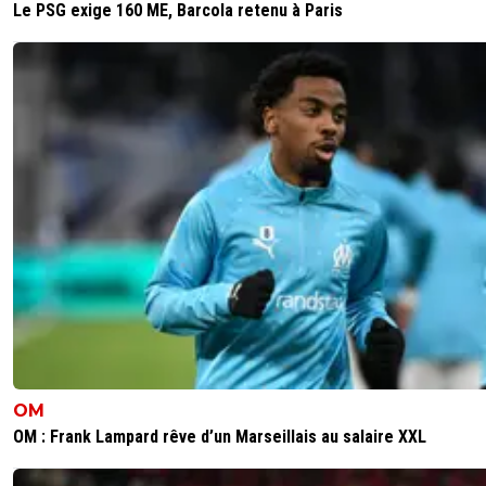
sergio33
05 juin 2026 à 21:39
+
1605
Le PSG exige 160 ME, Barcola retenu à Paris
Il faut voir sur quelle tranche de la population et ou se tr
lieu pour avoir un tel pourcentage.
Mais bon... les stats sont manipulables à souhait !
Donc... c'est du pipeau !
Le PSG cherche une reconnaissance qu'il n'a jamais eu... e
n'aura jamais ! ^^
0
+
Répondre
DouglasAlafraise
05 juin 2026 à 21:47
+
522
ahahah sacré rémi!Quand ton club gagnera un tr
qui est celebré aussi a new
york,sénegal,tokyo,guinée,bresil,singapour,montre
une dizaine d'autres tu verras que le soleil d'il y a 2
OM
semaines t'as tapé sur le crane pour raconter des
OM : Frank Lampard rêve d’un Marseillais au salaire XXL
inepties pareil :)
10
+
Répondre