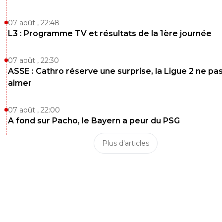
Tu brasses du vent, tu es à l'image Thibaud Veri
07 août , 22:48
avec la vente de l'OM à l'Arabie Saoudite 🤣😂🤣
L3 : Programme TV et résultats de la 1ère journée
annonces toujours le truc et ça ne vient jamais
ne viendra pas à la fin...
07 août , 22:30
1
+
Répondre
ASSE : Cathro réserve une surprise, la Ligue 2 ne pa
sergio33
06 juin 2026 à 19:50
+
1605
aimer
Ben si !... le problème... c'est que vous retourne
tellement votre veste que vous confondez l'en
07 août , 22:00
de l'envers. ^^
A fond sur Pacho, le Bayern a peur du PSG
0
+
Répondre
Plus d'articles
olivier-atton
06 juin 2026 à 19:59
+
2443
Quel rapport entre l'endroit et l'envers... Tu bra
vent a ce sujet. T'as tellement le seum que tu 
que le psg tombe sur de pseudos trucs... Sois d
content de la saison de ton OL, mais non il fau
tu essayes en vain de tacler le PSG et ses fans
que tu as remarqué, pas un fan du PSG ne gob