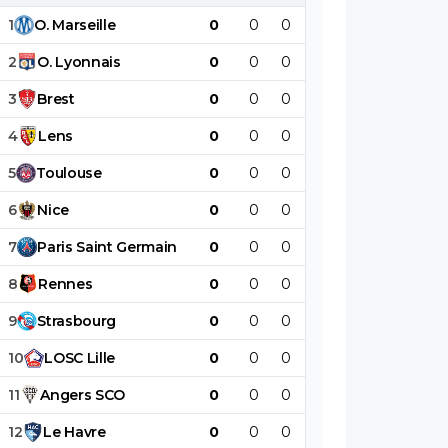
1
O
.
Marseille
0
0
0
0
0
0
2
O
.
Lyonnais
0
0
0
0
0
0
3
Brest
0
0
0
0
0
0
4
Lens
0
0
0
0
0
0
5
Toulouse
0
0
0
0
0
0
6
Nice
0
0
0
0
0
0
7
Paris
Saint
Germain
0
0
0
0
0
0
8
Rennes
0
0
0
0
0
0
9
Strasbourg
0
0
0
0
0
0
10
LOSC
Lille
0
0
0
0
0
0
11
Angers
SCO
0
0
0
0
0
0
12
Le
Havre
0
0
0
0
0
0