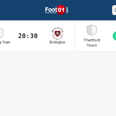
20:30
Thetford
ry Town
Brislington
Town