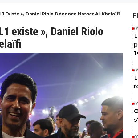
L1 Existe », Daniel Riolo Dénonce Nasser Al-Khelaïfi
F
L1 existe », Daniel Riolo
0
L
laïfi
p
1
0
L
r
0
O
s
0