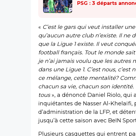
PSG : 3 départs annon
«
C’est le gars qui veut installer un
qu’aucun autre club n’existe. Il ne d
que la Ligue 1 existe. Il veut conqu
football français. Tout le monde sa
je n’ai jamais voulu que les autres 
dans une Ligue 1. C’est nous, c’est n
ce mélange, cette mentalité? Comme
chacun sa vie, chacun son identité. I
tous
», a dénoncé Daniel Riolo, qui 
inquiétantes de Nasser Al-Khelaïfi
d’administration de la LFP, et déte
jusqu’à cette saison avec BeIN Sport
Plusieurs casquettes qui entrent pa