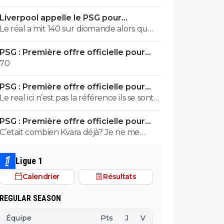
Liverpool appelle le PSG pour
renoncer à Barcola
Le réal a mit 140 sur diomande alors qu
une bonne saison en Allemagne mais zéro
PSG : Première offre officielle pour
en c1 zéro coupe du monde ...barcola c est
Barcola, elle est choquante
70
150 !!!! Et on fait la vente du siècle acheter
50 !!!😁😄😄👍👍👍
PSG : Première offre officielle pour
Barcola, elle est choquante
Le real ici n’est pas la référence ils se sont
déjà faits fourrer avec Kiki à zéro balle !
PSG : Première offre officielle pour
Barcola, elle est choquante
C’etait combien Kvara déjà? Je ne me
souviens plus.
Ligue 1
Calendrier
Résultats
REGULAR SEASON
Équipe
Pts
J
V
N
D
BP
B