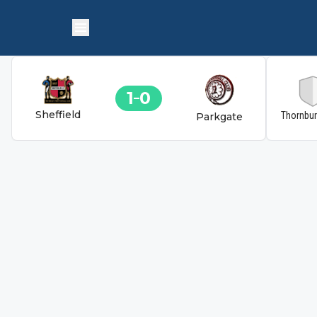
1
0
Sheffield
Thornbu
Parkgate