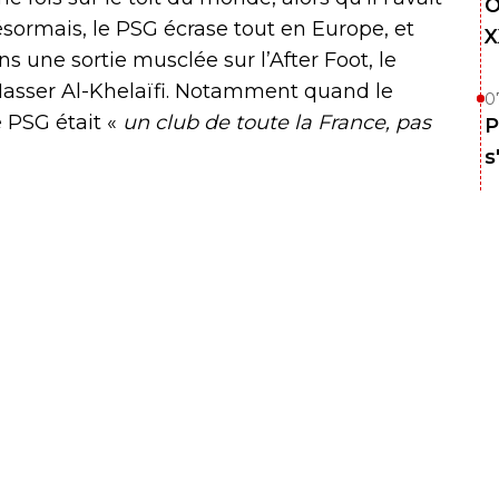
O
ésormais, le PSG écrase tout en Europe, et
X
ns une sortie musclée sur l’After Foot, le
Nasser Al-Khelaïfi. Notamment quand le
0
e PSG était «
un club de toute la France, pas
P
s