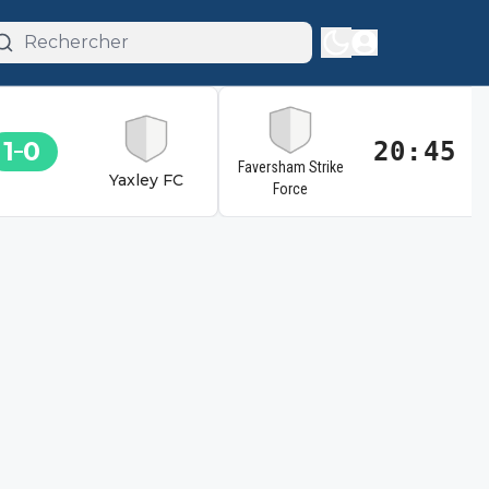
1
0
20:45
Faversham Strike
Yaxley FC
Force