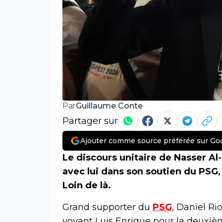
Guillaume Conte
Par
Partager sur
Ajouter comme source préférée sur Go
Le discours unitaire de Nasser Al
avec lui dans son soutien du PSG,
Loin de là.
Grand supporter du
PSG
, Daniel Ri
voyant Luis Enrique pour la deuxième 