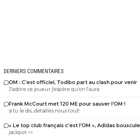
DERNIERS COMMENTAIRES
OM : C’est officiel, Todibo part au clash pour venir
J'adore ce joueur j'espère qu'on l'aura
Frank McCourt met 120 ME pour sauver l’OM !
si tu le dis...detailles nous tout!
« Le top club français c’est l’OM », Adidas bouscule
PSG
jackpot ^^