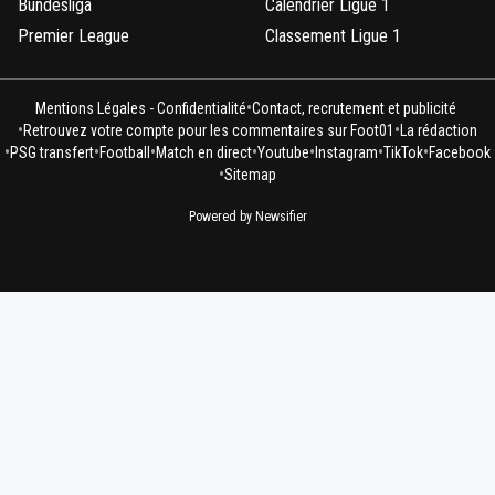
Bundesliga
Calendrier Ligue 1
Premier League
Classement Ligue 1
•
Mentions Légales - Confidentialité
Contact, recrutement et publicité
•
•
Retrouvez votre compte pour les commentaires sur Foot01
La rédaction
•
•
•
•
•
•
•
PSG transfert
Football
Match en direct
Youtube
Instagram
TikTok
Facebook
•
Sitemap
Powered by Newsifier