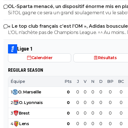
OL-Sparta menacé, un dispositif énorme mis en pl
Si l'OL gagne ce sera un grand soulagement vu le sab
incroyable du farfelu sans froc Fonseca au match allé. S
« Le top club français c’est l’OM », Adidas bouscule
perd ce sera aussi une grande victoire et une énorme
PSG
L'OL n'achète pas de Champions League. ^^ Au moins... l'OM a
délivrance avec un possible licenciement de ce clown.
un point commun avec le PSG. Mdr Adidas ne se trompe pas
avec l'OL qui est une valeur sûre... contrairement à l'OM
Ligue 1
Calendrier
Résultats
REGULAR SEASON
Équipe
Pts
J
V
N
D
BP
BC
1
O
.
Marseille
0
0
0
0
0
0
0
2
O
.
Lyonnais
0
0
0
0
0
0
0
3
Brest
0
0
0
0
0
0
0
4
Lens
0
0
0
0
0
0
0