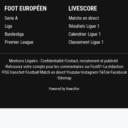
FOOT EUROPÉEN
LIVESCORE
Serie A
Matchs en direct
Liga
Résultats Ligue 1
Bundesliga
Calendrier Ligue 1
Premier League
Classement Ligue 1
•
Mentions Légales - Confidentialité
Contact, recrutement et publicité
•
•
Retrouvez votre compte pour les commentaires sur Foot01
La rédaction
•
•
•
•
•
•
•
PSG transfert
Football
Match en direct
Youtube
Instagram
TikTok
Facebook
•
Sitemap
Powered by Newsifier