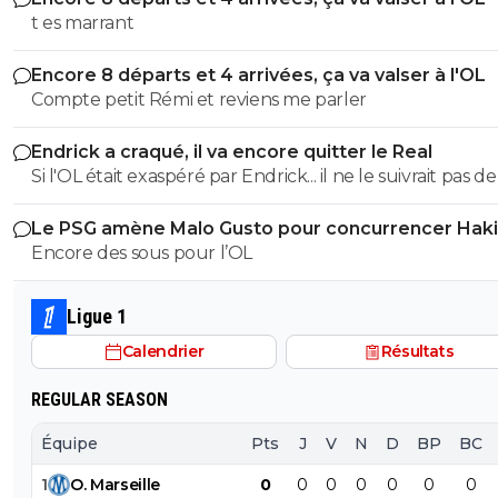
t es marrant
Encore 8 départs et 4 arrivées, ça va valser à l'OL
Compte petit Rémi et reviens me parler
Endrick a craqué, il va encore quitter le Real
Si l'OL était exaspéré par Endrick... il ne le suivrait pas de
près. Bref... Quand l'équipe sera complète... ce sera beaucoup
Le PSG amène Malo Gusto pour concurrencer Hak
mieux.
Encore des sous pour l’OL
Ligue 1
Calendrier
Résultats
REGULAR SEASON
Équipe
Pts
J
V
N
D
BP
BC
1
O
.
Marseille
0
0
0
0
0
0
0