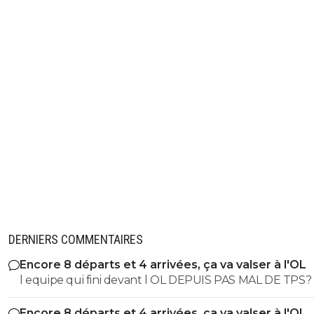
DERNIERS COMMENTAIRES
Encore 8 départs et 4 arrivées, ça va valser à l'OL
l equipe qui fini devant l OL DEPUIS PAS MAL DE TPS? lol. t
es tro malin toi
Encore 8 départs et 4 arrivées, ça va valser à l'OL