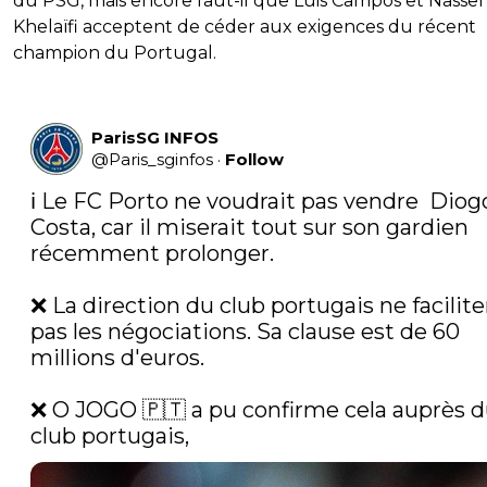
du PSG, mais encore faut-il que Luis Campos et Nasser 
Khelaïfi acceptent de céder aux exigences du récent
champion du Portugal.
ParisSG INFOS
@
Paris_sginfos
·
Follow
ℹ️ Le FC Porto ne voudrait pas vendre  Diogo
Costa, car il miserait tout sur son gardien 
récemment prolonger.

❌ La direction du club portugais ne faciliter
pas les négociations. Sa clause est de 60 
millions d'euros.

❌ O JOGO 🇵🇹 a pu confirme cela auprès d
club portugais, 