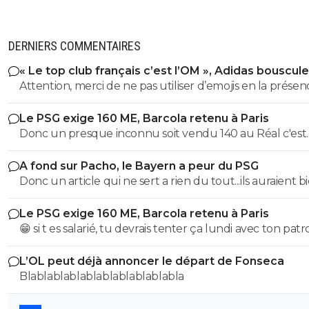
DERNIERS COMMENTAIRES
« Le top club français c’est l’OM », Adidas bouscule
PSG
Attention, merci de ne pas utiliser d’emojis en la prése
Raymond Q qui a un traumatisme de l enfance lié à ces
Le PSG exige 160 ME, Barcola retenu à Paris
derniers; pour le soutenir, vous pouvez adhérer à son
Donc un presque inconnu soit vendu 140 au Réal c'est
association se prétendant faire partie d’une « élite » litté
normal et un double détenteur de la LDC soit à un pri
se refusant catégoriquement l utilisation d emojis bien 
A fond sur Pacho, le Bayern a peur du PSG
faiblard normal ?? Messieurs les anglais allez vous faire ...
populaire à son goût et surtout incompréhensible pou
Donc un article qui ne sert a rien du tout...ils auraient b
gros globes oculaires de sardines. Cordialement.
voulu mais finalement non...je peux en écrire 200 des ar
Le PSG exige 160 ME, Barcola retenu à Paris
comme ca !
😁 si t es salarié, tu devrais tenter ça lundi avec ton pat
pour voir ce qu’il va te répondre
L’OL peut déjà annoncer le départ de Fonseca
Blablablablablablablablablabla