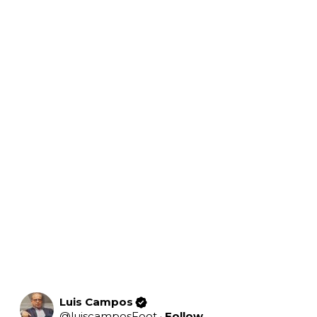
Luis Campos
@
luiscamposFoot
·
Follow