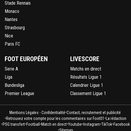
Stade Rennais
Monaco
Nantes
Strasbourg
Nice
Paris FC
FOOT EUROPÉEN
LIVESCORE
Serie A
Matchs en direct
Liga
Résultats Ligue 1
Bundesliga
Calendrier Ligue 1
Premier League
Classement Ligue 1
•
Mentions Légales - Confidentialité
Contact, recrutement et publicité
•
•
Retrouvez votre compte pour les commentaires sur Foot01
La rédaction
•
•
•
•
•
•
•
PSG transfert
Football
Match en direct
Youtube
Instagram
TikTok
Facebook
•
Sitemap