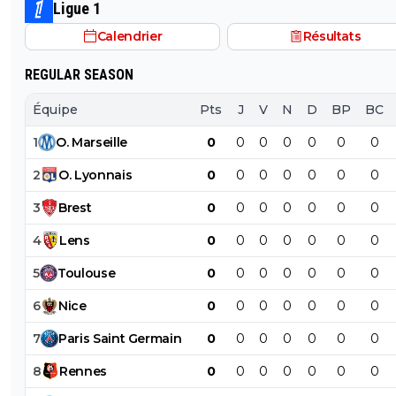
Ligue 1
Calendrier
Résultats
REGULAR SEASON
Équipe
Pts
J
V
N
D
BP
BC
1
O
.
Marseille
0
0
0
0
0
0
0
2
O
.
Lyonnais
0
0
0
0
0
0
0
3
Brest
0
0
0
0
0
0
0
4
Lens
0
0
0
0
0
0
0
5
Toulouse
0
0
0
0
0
0
0
6
Nice
0
0
0
0
0
0
0
7
Paris
Saint
Germain
0
0
0
0
0
0
0
8
Rennes
0
0
0
0
0
0
0