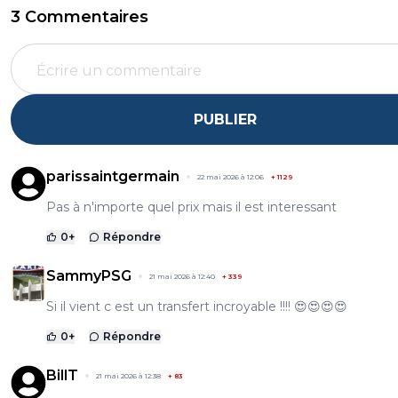
3 Commentaires
PUBLIER
parissaintgermain
22 mai 2026 à 12:06
+
1129
Pas à n'importe quel prix mais il est interessant
0
+
Répondre
SammyPSG
21 mai 2026 à 12:40
+
339
Si il vient c est un transfert incroyable !!!! 😍😍😍😍
0
+
Répondre
BillT
21 mai 2026 à 12:38
+
83