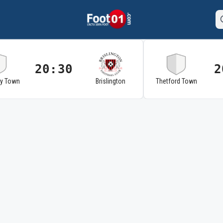
20:30
2
ry Town
Brislington
Thetford Town