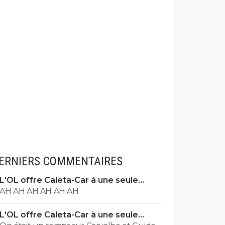
ERNIERS COMMENTAIRES
L'OL offre Caleta-Car à une seule
condition
AH AH AH AH AH AH
L'OL offre Caleta-Car à une seule
condition