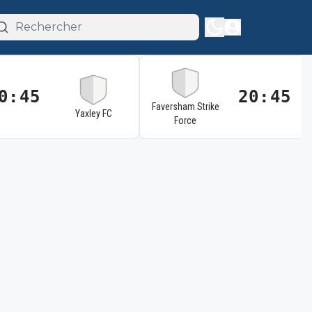
0:45
20:45
Faversham Strike
Yaxley FC
Force