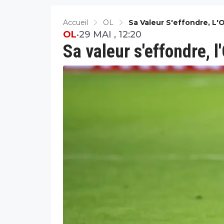
Accueil
OL
Sa Valeur S'effondre, L'
OL
•
29 MAI , 12:20
Sa valeur s'effondre, l