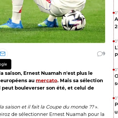
0
A
2
0
L
9
P
ogle
0
a saison, Ernest Nuamah n'est plus le
O
bs européens au
mercato
. Mais sa sélection
s
 peut bouleverser son été, et celui de
0
P
a saison et il fait la Coupe du monde ??
».
u
eiroz de sélectionner Ernest Nuamah pour la