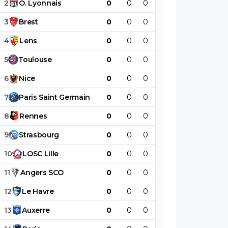
2
O
.
Lyonnais
0
0
0
0
0
0
3
Brest
0
0
0
0
0
0
4
Lens
0
0
0
0
0
0
5
Toulouse
0
0
0
0
0
0
6
Nice
0
0
0
0
0
0
7
Paris
Saint
Germain
0
0
0
0
0
0
8
Rennes
0
0
0
0
0
0
9
Strasbourg
0
0
0
0
0
0
10
LOSC
Lille
0
0
0
0
0
0
11
Angers
SCO
0
0
0
0
0
0
12
Le
Havre
0
0
0
0
0
0
13
Auxerre
0
0
0
0
0
0