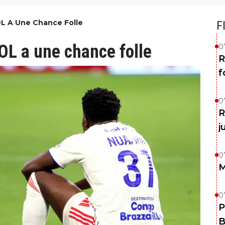
OL A Une Chance Folle
F
'OL a une chance folle
0
R
f
0
R
j
0
M
0
P
B