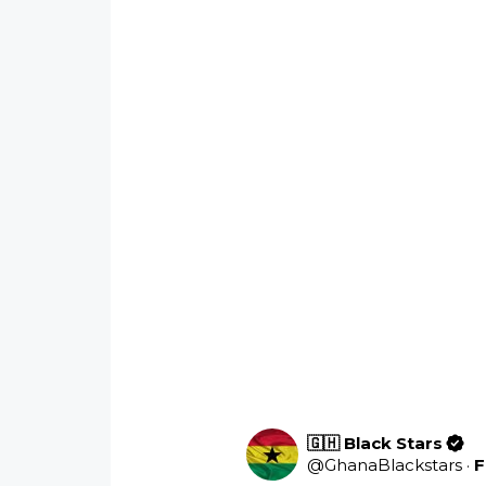
🇬🇭 Black Stars
@
GhanaBlackstars
·
F