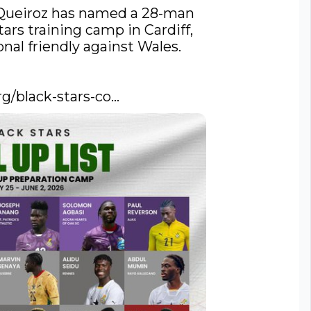
Queiroz has named a 28-man 
tars
 training camp in Cardiff, 
nal friendly against Wales. 

rg/black-stars-co…