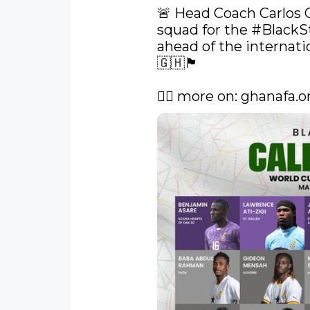
🚨 Head Coach Carlos 
squad for the 
#BlackS
ahead of the internatio
🇬🇭🏴󠁧󠁢󠁷󠁬󠁳󠁿

✍🏾 more on: 
ghanafa.o