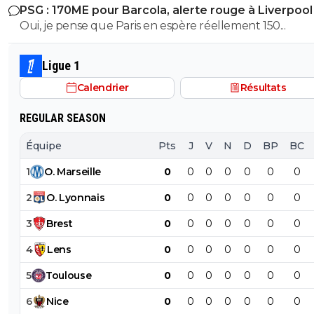
PSG : 170ME pour Barcola, alerte rouge à Liverpool
Oui, je pense que Paris en espère réellement 150...
Ligue 1
Calendrier
Résultats
REGULAR SEASON
Équipe
Pts
J
V
N
D
BP
BC
1
O
.
Marseille
0
0
0
0
0
0
0
2
O
.
Lyonnais
0
0
0
0
0
0
0
3
Brest
0
0
0
0
0
0
0
4
Lens
0
0
0
0
0
0
0
5
Toulouse
0
0
0
0
0
0
0
6
Nice
0
0
0
0
0
0
0