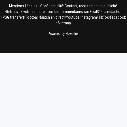
•
Mentions Légales - Confidentialité
Contact, recrutement et publicité
•
•
Retrouvez votre compte pour les commentaires sur Foot01
La rédaction
•
•
•
•
•
•
•
PSG transfert
Football
Match en direct
Youtube
Instagram
TikTok
Facebook
•
Sitemap
Powered by Newsifier