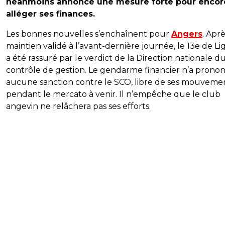
néanmoins annoncé une mesure forte pour encor
alléger ses finances.
Les bonnes nouvelles s’enchaînent pour
Angers
. Aprè
maintien validé à l’avant-dernière journée, le 13e de Li
a été rassuré par le verdict de la Direction nationale d
contrôle de gestion. Le gendarme financier n’a prono
aucune sanction contre le SCO, libre de ses mouveme
pendant le mercato à venir. Il n’empêche que le club
angevin ne relâchera pas ses efforts.