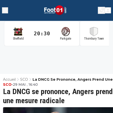
20:30
2
Sheffield
Parkgate
Thornbury Town
Accueil
SCO
La DNCG Se Prononce, Angers Prend Une
SCO
•
29 MAI , 16:40
Mesure Radicale
La DNCG se prononce, Angers prend
une mesure radicale