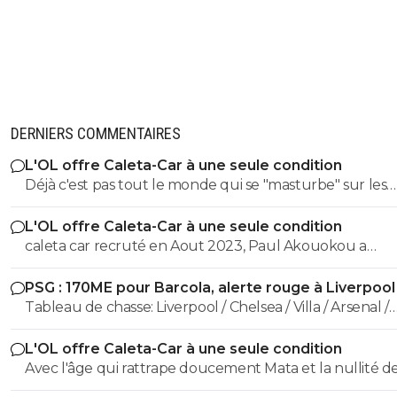
DERNIERS COMMENTAIRES
L'OL offre Caleta-Car à une seule condition
Déjà c'est pas tout le monde qui se "masturbe" sur les
recrues de MLJ puis faut savoir doser un peu avec les
L'OL offre Caleta-Car à une seule condition
recrutements sous l'ère Textor et ses lubies. Akouokou
caleta car recruté en Aout 2023, Paul Akouokou a
Blaanc le voulait par exemple.
officiellement signé à l'Olympique Lyonnais le 1er sep
PSG : 170ME pour Barcola, alerte rouge à Liverpool
2023, Tanner Tessmann a officiellement rejoint l'Olym
Tableau de chasse: Liverpool / Chelsea / Villa / Arsenal /
Lyonnais le 27 août 2024 Tout le monde se masturbe sur les
Newcastle / City ... je pense on l'a bien vu contre les clu
bonnes recrues de MLJ, mais les 3 cités plus haut sont 
L'OL offre Caleta-Car à une seule condition
Anglais (et pas les moins bons en plus).
indésirables qu'il a recruté aussi....
Avec l'âge qui rattrape doucement Mata et la nullité d
Kamara, je l'aurais bien gardé dans la rotation..