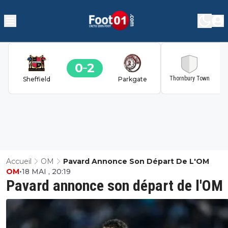
0
2
2
Thornbury Town
Sheffield
Parkgate
Accueil
OM
Pavard Annonce Son Départ De L'OM
OM
•
18 MAI , 20:19
Pavard annonce son départ de l'OM