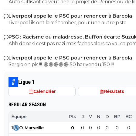
Auto suffisant ca veut dire le projet de Rennes ou de lil
savoir vendre tes meilleur éléments chaques année p
Liverpool appelle le PSG pour renoncer à Barcola
pouvoir justement t'auto suffire .. perso non merci je p
Liverpool ils ont laissé tomber, pour une autre piste
etre ambitieux garder les meilleurs éléments et envoye
caillasse quitte a se tromper de temps en temps ca arrive
PSG : Racisme ou maladresse, Buffon écarte Suzuk
mais mac court na pas les épaules pour L'OM il aurait d
Ahh donc si cest pas nazi mais fachos alors ca va....ca passe
racheter nantes ou nice ou bordeaux pas L'OM ..
Liverpool appelle le PSG pour renoncer à Barcola
Sergio en pls !!!! 😄😄😄😄😄 50 bar vendu 150 !!!!
Ligue 1
Calendrier
Résultats
REGULAR SEASON
Équipe
Pts
J
V
N
D
BP
BC
1
O
.
Marseille
0
0
0
0
0
0
0