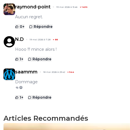
raymond-point
19 mai 2026 à 9:46
+
1436
Aucun regret.
0
+
Répondre
N.D
19 mai 2026 à 7:28
+
88
Hooo !!! mince alors !
1
+
Répondre
saammm
18 mai 2026 à 23:42
+
544
Dommage
👊⚽
1
+
Répondre
Articles Recommandés