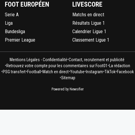
FOOT EUROPÉEN
LIVESCORE
Serie A
Matchs en direct
Liga
Résultats Ligue 1
Bundesliga
Calendrier Ligue 1
Premier League
Classement Ligue 1
•
Mentions Légales - Confidentialité
Contact, recrutement et publicité
•
•
Retrouvez votre compte pour les commentaires sur Foot01
La rédaction
•
•
•
•
•
•
•
PSG transfert
Football
Match en direct
Youtube
Instagram
TikTok
Facebook
•
Sitemap
Powered by Newsifier