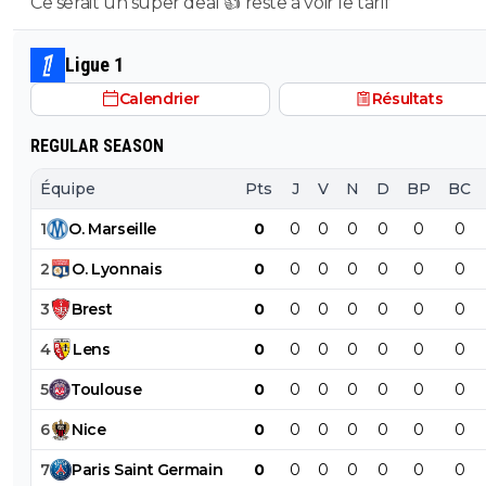
Ce serait un super deal 👍 reste à voir le tarif
pieds. j'avais espoir qu'il nous montre un peu de caract
mais manifestement on s'est bien fait avoir sur ce coup l
Ligue 1
Calendrier
Résultats
REGULAR SEASON
Équipe
Pts
J
V
N
D
BP
BC
1
O
.
Marseille
0
0
0
0
0
0
0
2
O
.
Lyonnais
0
0
0
0
0
0
0
3
Brest
0
0
0
0
0
0
0
4
Lens
0
0
0
0
0
0
0
5
Toulouse
0
0
0
0
0
0
0
6
Nice
0
0
0
0
0
0
0
7
Paris
Saint
Germain
0
0
0
0
0
0
0