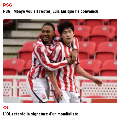
PSG
Oui un esprit simple, l'immaturité et la bêtise c
dans ton cas vu ton age.^^
PSG : Mbaye voulait rester, Luis Enrique l'a convaincu
0
+
Répondre
sergio33
20 mai 2026 à 11:45
+
1592
La simplicité est bien plus dure à réaliser que tu
penses, petit scarabée. Mdr
0
+
Répondre
raymond-point
20 mai 2026 à 15:28
+
1398
Même ce qui est simple est dur pour toi. mdr.
Pas étonnant alors que tu sois aussi bête^^
0
+
Répondre
low-renzo
19 mai 2026 à 15:14
+
343
T'es un bon maKaK toi hein ?
Mohamed Toubache-Ter = Les Sardines = Tous les
OL
L'OL retarde la signature d'un mondialiste