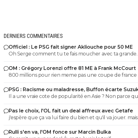
0
+
Répondre
DERNIERS COMMENTAIRES
Officiel : Le PSG fait signer Akliouche pour 50 ME
Oh Serge comment tu te fais moucher avec ta grande
bouche qui te sert d’anus 😂😂😂
OM : Grégory Lorenzi offre 81 ME à Frank McCourt
800 millions pour rien meme pas une coupe de france
coupe a guignol c3 ....PSG 1 milliard et demi 2 c1 14 titres ..
PSG : Racisme ou maladresse, Buffon écarte Suzuk
2 milliard et demi 1c1 .....
Il a une vraie cote de popularité en Asie ? Non parce qu
Japon je crois que c'est légèrement raciste non ? (désolé
Pas le choix, l'OL fait un deal affreux avec Getafe
me trompe)
j'espère que ça va lui faire du bien et qu'il va jouer. mais 
pas l'air très solide le garçon. vivement qu'on se débarr
Rulli s'en va, l'OM fonce sur Marcin Bulka
des bras cassés de Textor, qui ne savent rien faire de le