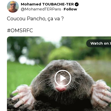
Mohamed TOUBACHE-TER
@
MohamedTERParis
·
Follow
Coucou Pancho, ça va ? 

#OMSRFC
Watch on 