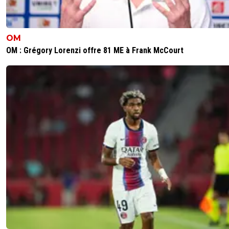
sergio33
19 mai 2026 à 14:13
+
1592
Tu t'es reconnu ?
OM
C'est normal !!! Mdr
OM : Grégory Lorenzi offre 81 ME à Frank McCourt
0
+
Répondre
raymond-point
19 mai 2026 à 14:18
+
1398
Cette réplique de maternelle 🫵😂 Remi le roi 
"c'est celui qui dit qui y est."
0
+
Répondre
sergio33
20 mai 2026 à 11:26
+
1592
Cela a un nom !
Cherche bien... ou retourne à la maternelle. ^^
0
+
Répondre
raymond-point
20 mai 2026 à 11:32
+
1398