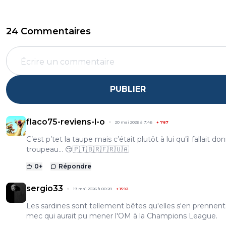
24 Commentaires
PUBLIER
flaco75-reviens-l-o
20 mai 2026 à 7:46
+
787
C’est p’tet la taupe mais c’était plutôt à lui qu’il fallait do
troupeau… 😏🇵🇹🇧🇷🇫🇷🇺🇦
0
+
Répondre
sergio33
19 mai 2026 à 00:28
+
1592
Les sardines sont tellement bêtes qu'elles s'en prennent
mec qui aurait pu mener l'OM à la Champions League.