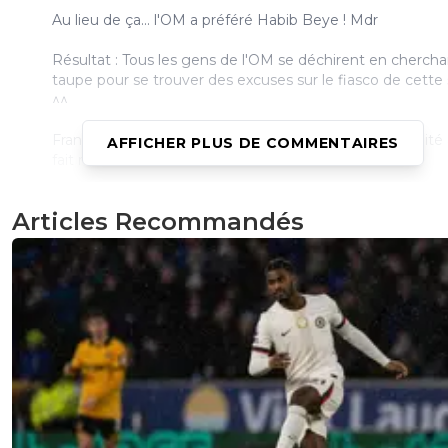
Au lieu de ça... l'OM a préféré Habib Beye ! Mdr
Résultat : Tous les gens de l'OM se déchirent en cherch
taupe pour se trouver des excuses sur le fiasco de cette 
^^
Franchement... il faut en faire un film ! Déjà que la réalité
AFFICHER PLUS DE COMMENTAIRES
fait rire toute la France. ^^
1
+
Répondre
Articles Recommandés
N.D
19 mai 2026 à 00:46
+
88
Toi le premier visiblement , Tu rêves de les voir en
division 4 comme tes scapulaires ???
4
+
Répondre
sergio33
19 mai 2026 à 14:13
+
1592
Tu t'es reconnu ?
C'est normal !!! Mdr