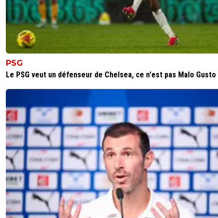
0
+
Répondre
dijaya
19 mai 2026 à 8:27
+
2157
mdr. tu nous feras toujours rire. longue vie à toi ! e
surtout reste ici hein;)
PSG
0
+
Répondre
Le PSG veut un défenseur de Chelsea, ce n'est pas Malo Gusto
sergio33
19 mai 2026 à 14:13
+
1592
Tu t'es reconnu ?
C'est normal !!! Mdr
0
+
Répondre
raymond-point
19 mai 2026 à 14:09
+
1398
Le film existe. Je te donne le lien C:/Remi/délire et
fantasme. A côté du dossier qui s'appelle Johnny
héros.
0
+
Répondre