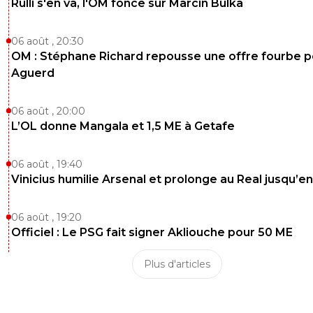
Rulli s'en va, l'OM fonce sur Marcin Bulka
1
+
Répondre
06 août , 20:30
dijaya
18 mai 2026 à 20:37
+
2157
OM : Stéphane Richard repousse une offre fourbe p
t es tellement bete, qu a chaque rumeur tu tomb
Aguerd
dedans. comme un mongol. SUCCULENT
5
+
Répondre
06 août , 20:00
L’OL donne Mangala et 1,5 ME à Getafe
「-𝙻𝚢𝚘𝚗𝚗𝚊𝚒𝚜®」
18 mai 2026 à 20:46
+
526
Trop ma came, les premiers degrés de ton gen
06 août , 19:40
te maîtrise comme une marionnette de guigno
Vinicius humilie Arsenal et prolonge au Real jusqu’e
2
+
Répondre
06 août , 19:20
dijaya
19 mai 2026 à 8:28
+
2157
Officiel : Le PSG fait signer Akliouche pour 50 ME
mdr
Plus d'articles
1
+
Répondre
raymond-point
19 mai 2026 à 10:33
+
1398