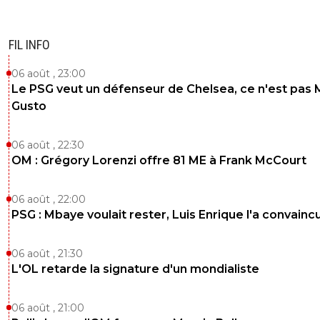
En meme temps, vu ou est ton club, je comprend
tu te fasses chier
0
+
Répondre
FIL INFO
sportif-99
20 mai 2026 à 7:36
+
353
06 août , 23:00
Le PSG veut un défenseur de Chelsea, ce n'est pas 
Netflix prépare un téléfilm sur l'OM .
**L'AUTODESTRUCTION A L'OM ** Mode d'emploi
Gusto
0
+
Répondre
06 août , 22:30
OM : Grégory Lorenzi offre 81 ME à Frank McCourt
joebar
18 mai 2026 à 20:56
+
202
abrutis de lionceaux casse toi de la
06 août , 22:00
2
+
Répondre
PSG : Mbaye voulait rester, Luis Enrique l'a convainc
06 août , 21:30
「-𝙻𝚢𝚘𝚗𝚗𝚊𝚒𝚜®」
18 mai 2026 à 20:13
+
526
L'OL retarde la signature d'un mondialiste
Même un pur souche Marseillais lâche un gros mollard s
club.
06 août , 21:00
SU CCU LENT