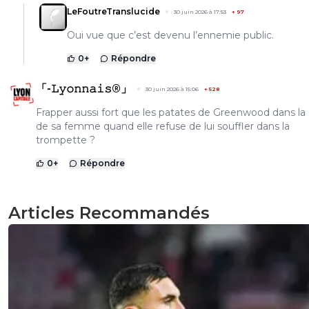
LeFoutreTranslucide
30 juin 2026 à 17:53
+
97
Oui vue que c’est devenu l’ennemie public.
0
+
Répondre
「-𝙻𝚢𝚘𝚗𝚗𝚊𝚒𝚜®」
30 juin 2026 à 15:06
+
528
Frapper aussi fort que les patates de Greenwood dans la
de sa femme quand elle refuse de lui souffler dans la
trompette ?
0
+
Répondre
Articles Recommandés