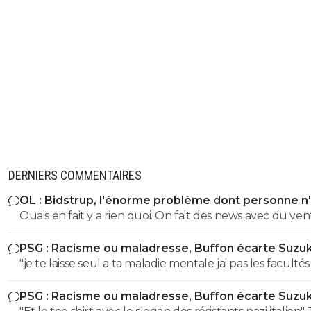
DERNIERS COMMENTAIRES
OL : Bidstrup, l'énorme problème dont personne n
parler
Ouais en fait y a rien quoi. On fait des news avec du ven
PSG : Racisme ou maladresse, Buffon écarte Suzuk
"je te laisse seul a ta maladie mentale jai pas les facultés 
pas toubib ni psychiatre" Ah ah tu es très drole ! Tu nous
PSG : Racisme ou maladresse, Buffon écarte Suzuk
parles de résistants nazis lol italliens de surcroit lol Mais les