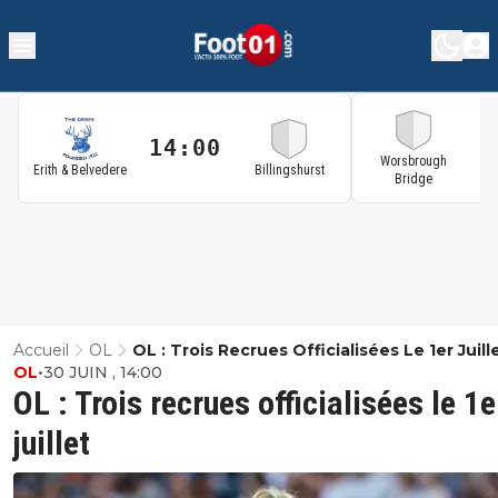
14:00
1
Worsbrough
Erith & Belvedere
Billingshurst
Bridge
Accueil
OL
OL : Trois Recrues Officialisées Le 1er Juill
OL
•
30 JUIN , 14:00
OL : Trois recrues officialisées le 1e
juillet