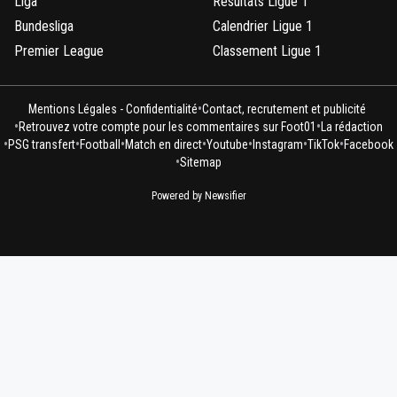
Liga
Résultats Ligue 1
Bundesliga
Calendrier Ligue 1
Premier League
Classement Ligue 1
•
Mentions Légales - Confidentialité
Contact, recrutement et publicité
•
•
Retrouvez votre compte pour les commentaires sur Foot01
La rédaction
•
•
•
•
•
•
•
PSG transfert
Football
Match en direct
Youtube
Instagram
TikTok
Facebook
•
Sitemap
Powered by Newsifier