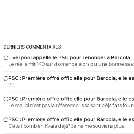
DERNIERS COMMENTAIRES
Liverpool appelle le PSG pour renoncer à Barcola
Le réal a mit 140 sur diomande alors qu une bonne sais
Allemagne mais zéro en c1 zéro coupe du monde ...barc
PSG : Première offre officielle pour Barcola, elle e
est 150 !!!! Et on fait la vente du siècle acheter 50 !!!😁😄
choquante
70
👍
PSG : Première offre officielle pour Barcola, elle e
choquante
Le real ici n’est pas la référence ils se sont déjà faits four
avec Kiki à zéro balle !
PSG : Première offre officielle pour Barcola, elle e
choquante
C’etait combien Kvara déjà? Je ne me souviens plus.