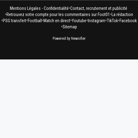
•
Mentions Légales - Confidentialité
Contact, recrutement et publicité
•
•
Retrouvez votre compte pour les commentaires sur Foot01
La rédaction
•
•
•
•
•
•
•
PSG transfert
Football
Match en direct
Youtube
Instagram
TikTok
Facebook
•
Sitemap
Powered by Newsifier