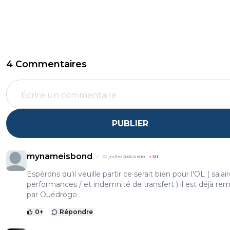
4 Commentaires
PUBLIER
mynameisbond
02 juillet 2026 à 8:10
+
311
Espèrons qu'il veuille partir ce serait bien pour l'OL ( salair
performances / et indemnité de transfert ) il est déjà re
par Ouédrogo .
0
+
Répondre