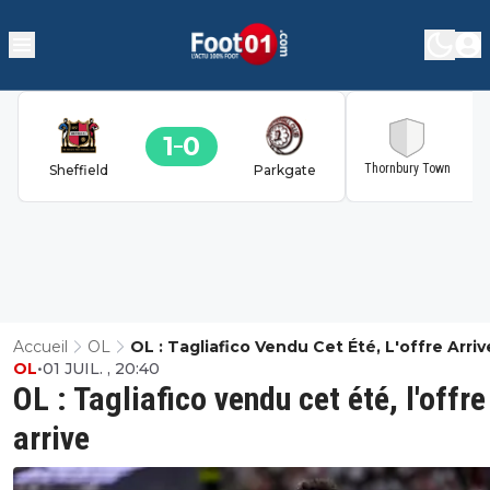
1
0
2
Thornbury Town
Sheffield
Parkgate
Accueil
OL
OL : Tagliafico Vendu Cet Été, L'offre Arriv
OL
•
01 JUIL. , 20:40
OL : Tagliafico vendu cet été, l'offre
arrive