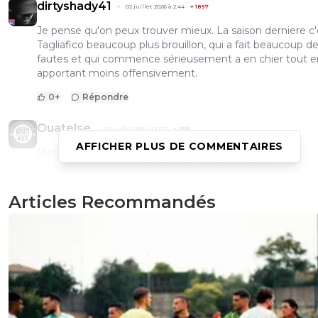
dirtyshady41
02 juillet 2026 à 2:44
+
1897
Je pense qu'on peux trouver mieux. La saison derniere c'
Tagliafico beaucoup plus brouillon, qui a fait beaucoup d
fautes et qui commence sérieusement a en chier tout e
apportant moins offensivement.
0
+
Répondre
Ouatelse
02 juillet 2026 à 00:57
+
258
AFFICHER PLUS DE COMMENTAIRES
Même libre, ça économiserait une année de son
salaire(chargé), tout bénef pour recruter derrière.
0
+
Répondre
Articles Recommandés
kirkyoyo-gandalf-le-rose
01 juillet 2026 à 22:37
+
424
5M💪🏼
0
+
Répondre