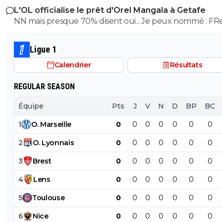
L'OL officialise le prêt d'Orel Mangala à Getafe
NN mais presque 70% disent oui... Je peux nommé : FRed
Piquionne, Youssouf Koné, Fabian Monzon, Djamel Edd
Benlamri, Slimani (Ballon d'or d'après NAbil Djelit), Nadi
Ligue 1
Beladj, John Mensah, Kader Keita et le nomber one : Y
Calendrier
Résultats
Gourcuff. Donc dire que Mangala est dans le top 5 des 
recrutements de notre club...
REGULAR SEASON
Équipe
Pts
J
V
N
D
BP
BC
1
O
.
Marseille
0
0
0
0
0
0
0
2
O
.
Lyonnais
0
0
0
0
0
0
0
3
Brest
0
0
0
0
0
0
0
4
Lens
0
0
0
0
0
0
0
5
Toulouse
0
0
0
0
0
0
0
6
Nice
0
0
0
0
0
0
0