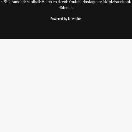
•
•
•
•
•
•
•
PSG transfert
Football
Match en direct
Youtube
Instagram
TikTok
Facebook
•
Sitemap
Powered by Newsifier