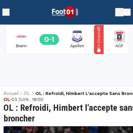
'
45
En Direct
0
1
Brann
Apollon
AGF
Accueil
OL
OL : Refroidi, Himbert L’accepte Sans Bro
OL
•
03 JUIN , 18:00
OL : Refroidi, Himbert l’accepte san
broncher