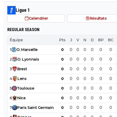
Ligue 1
Calendrier
Résultats
REGULAR SEASON
Équipe
Pts
J
V
N
D
BP
BC
1
O
.
Marseille
0
0
0
0
0
0
0
2
O
.
Lyonnais
0
0
0
0
0
0
0
3
Brest
0
0
0
0
0
0
0
4
Lens
0
0
0
0
0
0
0
5
Toulouse
0
0
0
0
0
0
0
6
Nice
0
0
0
0
0
0
0
7
Paris
Saint
Germain
0
0
0
0
0
0
0