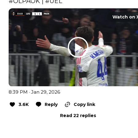
#OLPAOK
 | 
#UEL
Watch on 
8:39 PM · Jan 29, 2026
3.6K
Reply
Copy link
Read 22 replies