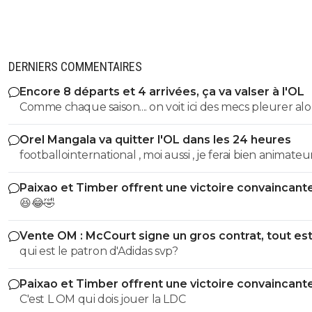
DERNIERS COMMENTAIRES
Encore 8 départs et 4 arrivées, ça va valser à l'OL
Comme chaque saison.... on voit ici des mecs pleurer alo
que tout le monde sait très bien que l'OL va monter e
Orel Mangala va quitter l'OL dans les 24 heures
puissance. Chaque année... c'est la même chose ! ^^
footballointernational , moi aussi , je ferai bien animateu
vestiaire , pour 10 fois moins cher , et faire des économie
Paixao et Timber offrent une victoire convaincant
club !
l'OM
😆😂🤣
Vente OM : McCourt signe un gros contrat, tout es
relancé
qui est le patron d'Adidas svp?
Paixao et Timber offrent une victoire convaincant
l'OM
C'est L OM qui dois jouer la LDC