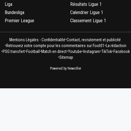
Liga
Résultats Ligue 1
Bundesliga
Calendrier Ligue 1
Premier League
Classement Ligue 1
•
Mentions Légales - Confidentialité
Contact, recrutement et publicité
•
•
Retrouvez votre compte pour les commentaires sur Foot01
La rédaction
•
•
•
•
•
•
•
PSG transfert
Football
Match en direct
Youtube
Instagram
TikTok
Facebook
•
Sitemap
Powered by Newsifier