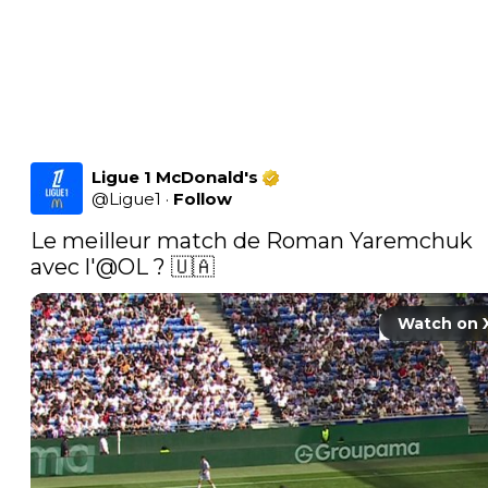
Ligue 1 McDonald's
@
Ligue1
·
Follow
Le meilleur match de Roman Yaremchuk 
avec l'
@OL
 ? 🇺🇦 
Watch on 