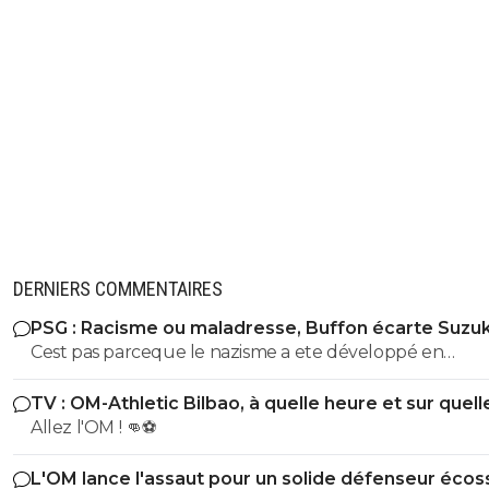
DERNIERS COMMENTAIRES
PSG : Racisme ou maladresse, Buffon écarte Suzuk
Cest pas parceque le nazisme a ete développé en
Allemagne quil nest pas présent en Italie..tu vois deja la
TV : OM-Athletic Bilbao, à quelle heure et sur quell
nuance et toi ca fait deux ... partant de la ca démontre 
chaîne ?
Allez l'OM ! 👊⚽
ta façon de penser et ton niveau.. ca puis le numero 88 que
t'as du mal a comprendre...ca donne un dedelafrite abr
L'OM lance l'assaut pour un solide défenseur écos