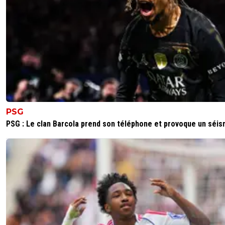
Si on se base sur son activité et performances de 
premiers mois chez nous, j'aurais été pour un trans
l'ol, malheureusement il a coulé en 2026...
J'aurais bien voulu le voir en 10 ou 8, à la
circulation(ballon^^) et création, il a une bonne pat
gauche.
Il n'a pas les qualités pour être un ailier ni un relay
tant que tel.
Gros bémol le déficit physique, un peu lent à se
retourner ou dans les courses courtes distances à
PSG
intensité, ce qui pour moi vu ce que demande Fo
PSG : Le clan Barcola prend son téléphone et provoque un séi
reste assez rédhibitoire.
1
+
Répondre
mopi69
02 juin 2026 à 14:37
+
1300
Oui, j'allais dire un peu la même chose. Il n'est p
pour la L1. Il a des difficultés dès qu'il y a trop
d'engagement physique et des blocs bas.
1
+
Répondre