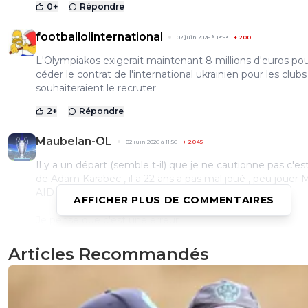
0
+
Répondre
footballolinternational
02 juin 2026 à 13:53
+
200
L'Olympiakos exigerait maintenant 8 millions d'euros po
céder le contrat de l'international ukrainien pour les clubs
souhaiteraient le recruter
2
+
Répondre
Maubelan-OL
02 juin 2026 à 11:56
+
2045
Il y a un départ (semble t-il) que je ne cautionne pas c'est
de Adam Karabec , il a 22 ans a pas mal joué , peu jouer
AID coute 3,5 M
AFFICHER PLUS DE COMMENTAIRES
Je pense que c'est une erreur
3
+
Répondre
Articles Recommandés
JuniIsBack
02 juin 2026 à 12:01
+
1248
Sincèrement je le trouve pas très bon en AID. Les