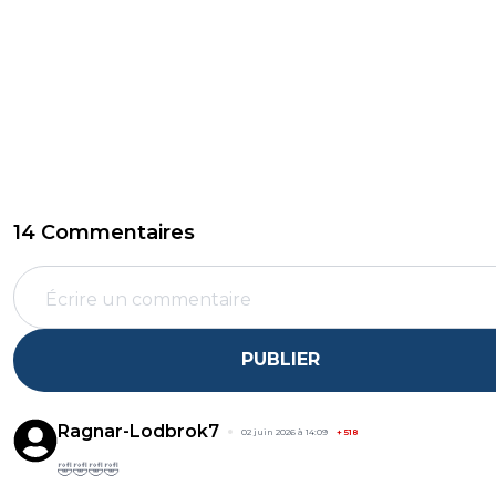
14 Commentaires
PUBLIER
Ragnar-Lodbrok7
02 juin 2026 à 14:09
+
518
🤣🤣🤣🤣