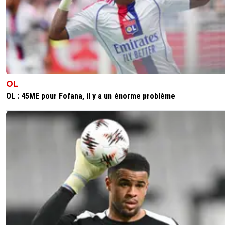
dirtyshady41
02 juin 2026 à 15:54
+
1898
A part si Fonseca a constaté un problème niveau
mentalité.
Son staff et lui sont les mieux placé pour le savoir. 
trouve qu'il montre pas une volonté folle sur un ter
pour un joueur de 22 ans qui devrait avoir les dent
OL
longues.
OL : 45ME pour Fofana, il y a un énorme problème
0
+
Répondre
Maubelan-OL
02 juin 2026 à 11:11
+
2045
Pour le moment on en a 4 qui peuvent faire le boulot
Alejandro Gomes Rodriguez, Enzo Molebe, Pavel Sulc, 
Himbert
4
+
Répondre
JuniIsBack
02 juin 2026 à 11:20
+
1248