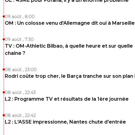
OL : 45ME pour Fofana, il y a un énorme problème
Ouatelse
02 juin 2026 à 13:31
+
261
@Maubelan tout pareil.
09 août , 8:00
En AC et il peut palier en sub sur les ailes, il a
OM : Un colosse venu d'Allemagne dit oui à Marseille
démontré de belles qualités pour qu'il ait sa ch
surtout pour jauger où il en est physiquement.
09 août , 7:30
0
+
Répondre
TV : OM-Athletic Bilbao, à quelle heure et sur quelle
chaîne ?
08 août , 23:00
Rodri coûte trop cher, le Barça tranche sur son plan
08 août , 22:43
L2 : Programme TV et résultats de la 1ère journée
08 août , 22:42
L2 : L'ASSE impressionne, Nantes chute d'entrée