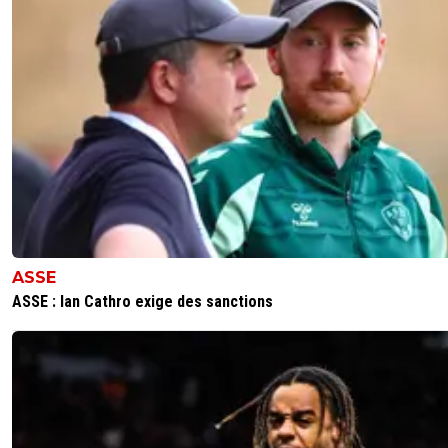
centres c'est pas toujours ça et il manque de vari
dans son jeu pour des débordements en 1vs1 si il 
prend pas la profondeur avant son défenseur, et p
ailier c'est pas terrible.
1
+
Répondre
Maubelan-OL
02 juin 2026 à 12:11
+
2045
Il est milieu , on l'a utilisé en AID
par contre je trouve qu'il tient bien le ballon et
bien
je le vois bien progresser mais bon je peux me
tromper
ASSE
2
+
Répondre
ASSE : Ian Cathro exige des sanctions
JuniIsBack
02 juin 2026 à 12:12
+
1248
Justement je répondais à ton "peut jouer MO e
Moi perso je trouve pas qu'il ait le profil pour AI
1
+
Répondre
Ouatelse
02 juin 2026 à 13:28
+
261