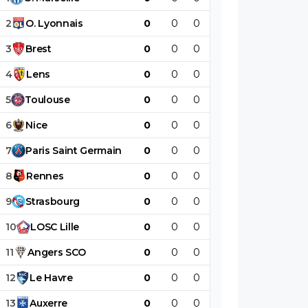
2
O
.
Lyonnais
0
0
0
0
0
0
3
Brest
0
0
0
0
0
0
4
Lens
0
0
0
0
0
0
5
Toulouse
0
0
0
0
0
0
6
Nice
0
0
0
0
0
0
7
Paris
Saint
Germain
0
0
0
0
0
0
8
Rennes
0
0
0
0
0
0
9
Strasbourg
0
0
0
0
0
0
10
LOSC
Lille
0
0
0
0
0
0
11
Angers
SCO
0
0
0
0
0
0
12
Le
Havre
0
0
0
0
0
0
13
Auxerre
0
0
0
0
0
0