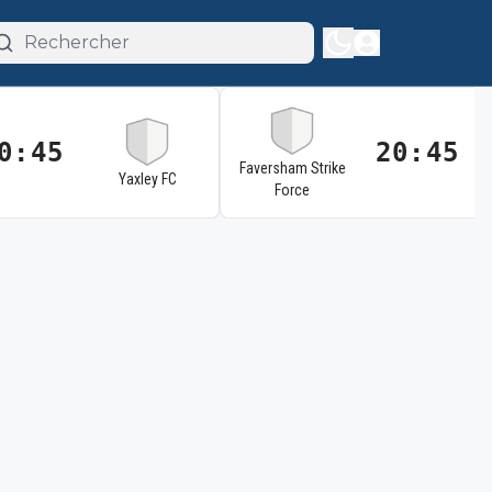
0:45
20:45
Faversham Strike
Yaxley FC
Force