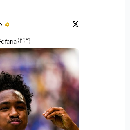
's
ofana 🇧🇪 