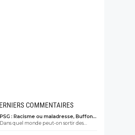
ERNIERS COMMENTAIRES
PSG : Racisme ou maladresse, Buffon
écarte Suzuki
Dans quel monde peut-on sortir des
âneries sur Buffon et dire qu'il est raciste?