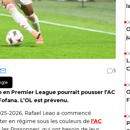
l
0
O
j
0
L
C
3
ogle
0
O
o en Premier League pourrait pousser l’AC
F
 Fofana. L’OL est prévenu.
2025-2026, Rafael Leao a commencé
0
ter en régime sous les couleurs de
l’AC
P
 les Rossonneri, qui ont besoin de leur