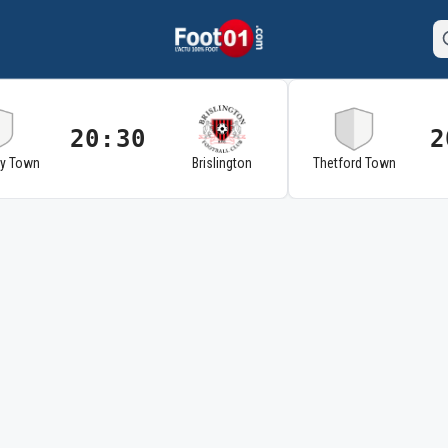
20:30
2
ry Town
Brislington
Thetford Town