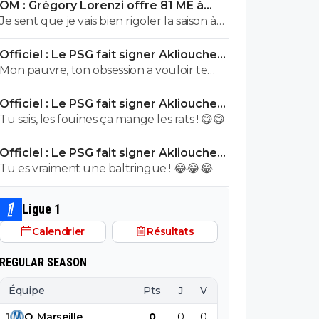
OM : Grégory Lorenzi offre 81 ME à
Buffon connait très bien Suzuki ce
Frank McCourt
Je sent que je vais bien rigoler la saison à
dernier évoluant Parme, l'un de sclubs
venir…😂😂😂
cher à Buffon (puisqu'il y a débuté). Vous
Officiel : Le PSG fait signer Akliouche
ne vous dites juste pas qu'il y a des choses
pour 50 ME
Mon pauvre, ton obsession a vouloir te
(comme le style de vie ou l'hygiène ou
justifier sur chaque commentaire 🤣😂😂
tout autre chose qui fait d'un jouer un
Officiel : Le PSG fait signer Akliouche
Tu aurais la queue d'un chat qui sort de
vrai professionnel). Non vous partez direct
pour 50 ME
Tu sais, les fouines ça mange les rats ! 😋😋
bouche et on t'accuserait de l'avoir
sur des considérations racistes... Ah la la...
mangé que tu nierais encore....mdr
Officiel : Le PSG fait signer Akliouche
pour 50 ME
Tu es vraiment une baltringue ! 😂😂😂
Ligue 1
Calendrier
Résultats
REGULAR SEASON
Équipe
Pts
J
V
N
D
BP
B
1
O
.
Marseille
0
0
0
0
0
0