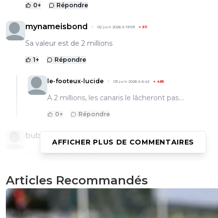
0
+
Répondre
mynameisbond
02 juin 2026 à 19:59
+
311
Sa valeur est de 2 millions
1
+
Répondre
le-footeux-lucide
03 juin 2026 à 6:42
+
485
A 2 millions, les canaris le lâcheront pas....
0
+
Répondre
bub
02 juin 2026 à 19:25
+
822
AFFICHER PLUS DE COMMENTAIRES
ce sera un super joueur
0
+
Répondre
Articles Recommandés
montana
02 juin 2026 à 19:01
+
213