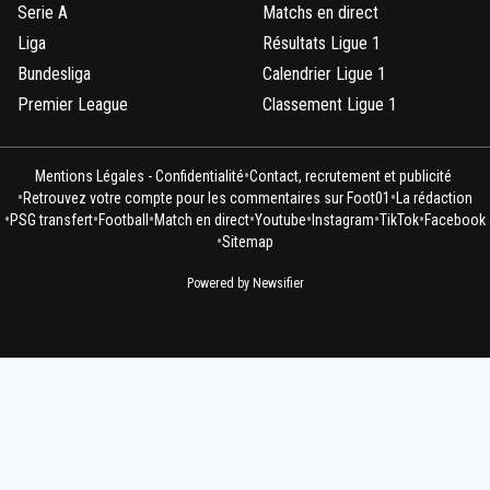
Serie A
Matchs en direct
Liga
Résultats Ligue 1
Bundesliga
Calendrier Ligue 1
Premier League
Classement Ligue 1
•
Mentions Légales - Confidentialité
Contact, recrutement et publicité
•
•
Retrouvez votre compte pour les commentaires sur Foot01
La rédaction
•
•
•
•
•
•
•
PSG transfert
Football
Match en direct
Youtube
Instagram
TikTok
Facebook
•
Sitemap
Powered by Newsifier