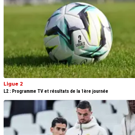
Il devrait aller à Lens Chicorée !! Il a petit air de Gourcuff
Mais ça n'avait pas porté chance à l'OL...
0
+
Répondre
dirtyshady41
03 juin 2026 à 1:34
+
1897
Gourcuff a pas été si dégueulasse avec l'OL.
2
+
Répondre
montepadro
03 juin 2026 à 1:55
+
540
Quand il n'était pas blessé, c'est-à-dire les 3/4 d
temps, c'est vrai qu'il était bon.
Ligue 2
0
+
Répondre
L2 : Programme TV et résultats de la 1ère journée
montana
02 juin 2026 à 19:00
+
213
a
0
+
Répondre
MajorTom
03 juin 2026 à 12:02
+
385