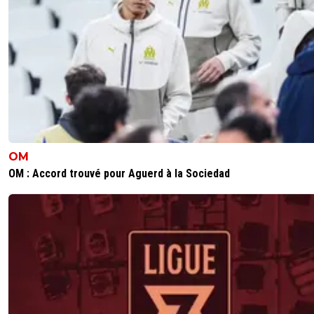
b
1
+
Répondre
le-footeux-lucide
03 juin 2026 à 12:16
+
485
c
2
+
Répondre
OM
OM : Accord trouvé pour Aguerd à la Sociedad