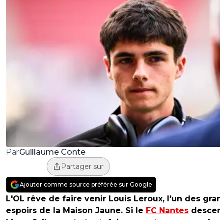
Guillaume Conte
Par
Partager sur
Ajouter comme source préférée sur Google
L'OL rêve de faire venir Louis Leroux, l'un des gra
espoirs de la Maison Jaune. Si le
FC Nantes
desce