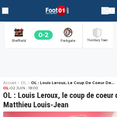
0
2
2
Thornbury Town
Sheffield
Parkgate
Accueil
OL
OL : Louis Leroux, Le Coup De Coeur De
OL
•
02 JUIN , 18:00
Matthieu Louis-Jean
OL : Louis Leroux, le coup de coeur 
Matthieu Louis-Jean