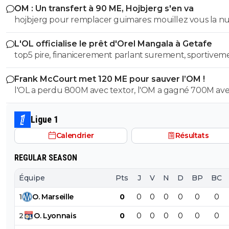
OM : Un transfert à 90 ME, Hojbjerg s'en va
hojbjerg pour remplacer guimares: mouillez vous la 
avant quand même
L'OL officialise le prêt d'Orel Mangala à Getafe
top5 pire, finanicerement parlant surement, sportivem
parlant on a eu des casseroles bien pire
Frank McCourt met 120 ME pour sauver l’OM !
l'OL a perdu 800M avec textor, l'OM a gagné 700M av
court , et ils sont dans la même merde financiere...
Ligue 1
Calendrier
Résultats
REGULAR SEASON
Équipe
Pts
J
V
N
D
BP
BC
1
O
.
Marseille
0
0
0
0
0
0
0
2
O
.
Lyonnais
0
0
0
0
0
0
0