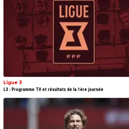
me fait penser à l'OL 1999 2000 avec aucune vedette ,
gouvou, brechet , malbranque avait 19 ou 20 ans
en 2000 arrive Cláudio Caçapa,
en 2001 arrive Juninho
2003 Malouda Essien
9
+
Répondre
Makaveli34
16 février 2026 à 13:04
+
165
Y’avais quand même Sonny Anderson en attaque ,
pas en prêt pendant 6 mois.
2
+
Répondre
Ligue 3
syl2069007
16 février 2026 à 10:15
+
280
L3 : Programme TV et résultats de la 1ère journée
Plus ça va moins je m'explique comment cette équipe 
tourner. Ca confine à la magie. Des joueurs pas top, un ef
limité, beaucoup de très jeunes et a chaque match ça bri
cause des blessés et des suspendus, ça dépasse
l'entendement.