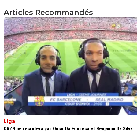
AP3869
16 février 2026 à 15:20
+
526
Articles Recommandés
oui il les prends en intérim 6 mois et puis s'en 
mdr
0
+
Répondre
bub
16 février 2026 à 11:28
+
822
ça me fait rire quand je lis qu'on n'a pas de top joueurs, d
joueurs moyens.
J'ai l'impression que vous ne vous rendez pas compte d
niveau de joueurs comma Tolisso, Morton, Nartey, Sulc,
Niakhate...
Et techniquement c'est tres tres fort
7
+
Répondre
Maubelan-OL
16 février 2026 à 11:30
+
2042
exactement et on peut rajouter vous ne vous ren
Liga
pas compte du potentiel de certains gamins (Himb
Hamdani etc)
DAZN ne recrutera pas Omar Da Fonseca et Benjamin Da Silva