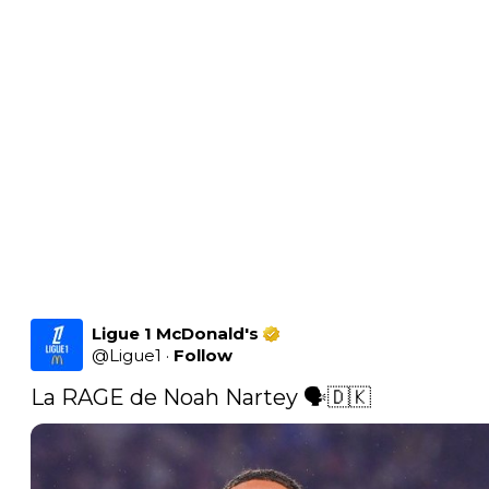
Ligue 1 McDonald's
@
Ligue1
·
Follow
La RAGE de Noah Nartey 🗣🇩🇰 