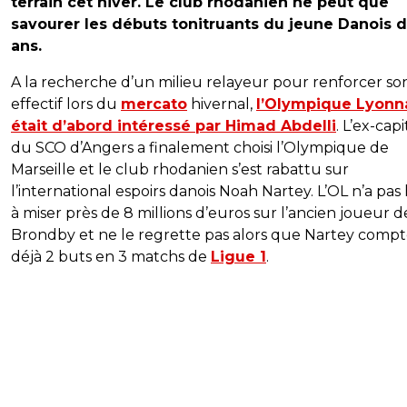
terrain cet hiver. Le club rhodanien ne peut que
savourer les débuts tonitruants du jeune Danois 
ans.
A la recherche d’un milieu relayeur pour renforcer so
effectif lors du
mercato
hivernal,
l’Olympique Lyonn
était d’abord intéressé par Himad Abdelli
. L’ex-cap
du SCO d’Angers a finalement choisi l’Olympique de
Marseille et le club rhodanien s’est rabattu sur
l’international espoirs danois Noah Nartey. L’OL n’a pas 
à miser près de 8 millions d’euros sur l’ancien joueur d
Brondby et ne le regrette pas alors que Nartey comp
déjà 2 buts en 3 matchs de
Ligue 1
.