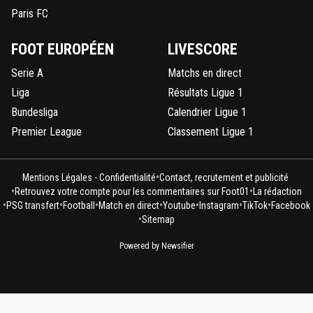
Paris FC
FOOT EUROPÉEN
LIVESCORE
Serie A
Matchs en direct
Liga
Résultats Ligue 1
Bundesliga
Calendrier Ligue 1
Premier League
Classement Ligue 1
•
Mentions Légales - Confidentialité
Contact, recrutement et publicité
•
•
Retrouvez votre compte pour les commentaires sur Foot01
La rédaction
•
•
•
•
•
•
•
PSG transfert
Football
Match en direct
Youtube
Instagram
TikTok
Facebook
•
Sitemap
Powered by Newsifier