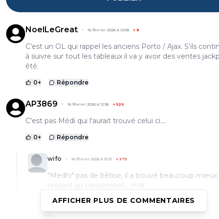
NoelLeGreat
16 février 2026 à 12:58
+
8
C’est un OL qui rappel les anciens Porto / Ajax. S’ils cont
à suivre sur tout les tableaux il va y avoir des ventes jack
été.
0
+
Répondre
AP3869
16 février 2026 à 12:36
+
526
C'est pas Médi qui l'aurait trouvé celui ci....
0
+
Répondre
wifo
16 février 2026 à 15:15
+
373
"Medhi" pas de bêtise, il a trouvé beaucoup mieux..
ressent au classement... mdr
AFFICHER PLUS DE COMMENTAIRES
2
+
Répondre