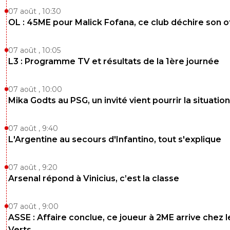
techniquement morton moreira AMN tolisso n
07 août , 10:30
sulc c'est fort
OL : 45ME pour Malick Fofana, ce club déchire son o
4
+
Répondre
07 août , 10:05
Raph740
16 février 2026 à 11:04
+
132
L3 : Programme TV et résultats de la 1ère journée
Montpellier à fait une saison comme celle ci , Lens
mal d'absents et pas des joueurs top mondial mai
07 août , 10:00
projet de jeu, un esprit d'équipe... c'est surtout qu'
Mika Godts au PSG, un invité vient pourrir la situation
perdu l'habitude de voir ca dans le foot moderne
3
+
Répondre
07 août , 9:40
L'Argentine au secours d'Infantino, tout s'explique
Maubelan-OL
16 février 2026 à 11:07
+
2042
me fait penser à l'OL 1999 2000 avec aucune vede
07 août , 9:20
gouvou, brechet , malbranque avait 19 ou 20 ans
Arsenal répond à Vinicius, c’est la classe
1
+
Répondre
07 août , 9:00
ASSE : Affaire conclue, ce joueur à 2ME arrive chez l
Verts