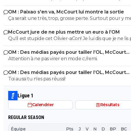
nécessairement ceux qu'on aimerait voir partir. Et pour
OM : Paixao s'en va, McCourt lui montre la sortie
cause... Après chaque cas est particulier mais quitte à b
Ça serait une très, trop, grosse perte. Surtout pour y m
autant brader des Kondogbia, Harit, Moumbagna et au
Gouiri, que j'aime pourtant bien. Mais à choisir, aucune
Gomes, et dans une moindre mesure ceux qui veulent 
McCourt jure de ne plus mettre un euro à l’OM
hésitation, c'est Paixao tous les jours.
comme Hojbjerg.
Qu'il est stupide cet Olivier-aCon! Je lui dis que je ne lis 
ses commentaires puérils avec des émojis et il continue
OM : Des médias payés pour tailler l’OL, McCourt
me répondre avec ses petites images de gogol. Ça pro
accusé
Attention à ne pas virer en mode c:/remi.
bien ce que je dis, on voit tout de suite qu'on a affaire à
teubé.^^
OM : Des médias payés pour tailler l’OL, McCourt
accusé
Toi aussi tu n'es pas réussi!
Ligue 1
Calendrier
Résultats
REGULAR SEASON
Équipe
Pts
J
V
N
D
BP
BC