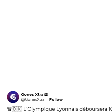
Gones Xtra 🦁
@
GonesXtra_
·
Follow
🚨🇩🇰 L'Olympique Lyonnais déboursera 10