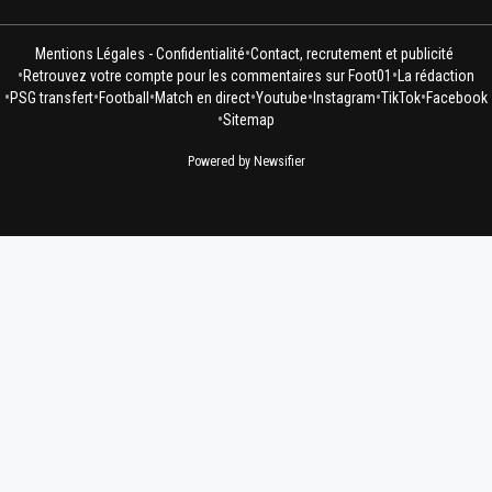
•
Mentions Légales - Confidentialité
Contact, recrutement et publicité
•
•
Retrouvez votre compte pour les commentaires sur Foot01
La rédaction
•
•
•
•
•
•
•
PSG transfert
Football
Match en direct
Youtube
Instagram
TikTok
Facebook
•
Sitemap
Powered by Newsifier