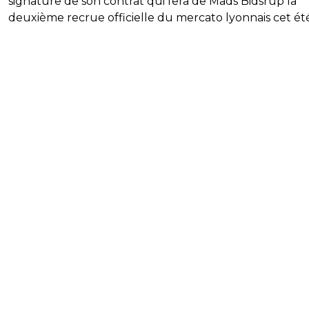
signature de son contrat qui fera de Mads Bidsrup la
deuxième recrue officielle du mercato lyonnais cet été