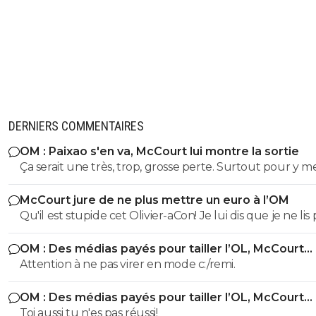
DERNIERS COMMENTAIRES
OM : Paixao s'en va, McCourt lui montre la sortie
Ça serait une très, trop, grosse perte. Surtout pour y m
Gouiri, que j'aime pourtant bien. Mais à choisir, aucune
McCourt jure de ne plus mettre un euro à l’OM
hésitation, c'est Paixao tous les jours.
Qu'il est stupide cet Olivier-aCon! Je lui dis que je ne lis 
ses commentaires puérils avec des émojis et il continue
OM : Des médias payés pour tailler l’OL, McCourt
me répondre avec ses petites images de gogol. Ça pro
accusé
Attention à ne pas virer en mode c:/remi.
bien ce que je dis, on voit tout de suite qu'on a affaire à
teubé.^^
OM : Des médias payés pour tailler l’OL, McCourt
accusé
Toi aussi tu n'es pas réussi!