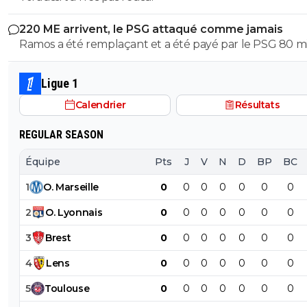
220 ME arrivent, le PSG attaqué comme jamais
Ramos a été remplaçant et a été payé par le PSG 80 mi
(65+15 de bonus) Barcola était titulaire mais avec le ret
forme de Kvara il est remplaçant. C'est facile de dire qu
Ligue 1
ou tel joueur vaut 70 millions quand un club a un des
Calendrier
Résultats
budgets les plus élevé de la planète. 850 millions d'eur
REGULAR SEASON
Équipe
Pts
J
V
N
D
BP
BC
1
O
.
Marseille
0
0
0
0
0
0
0
2
O
.
Lyonnais
0
0
0
0
0
0
0
3
Brest
0
0
0
0
0
0
0
4
Lens
0
0
0
0
0
0
0
5
Toulouse
0
0
0
0
0
0
0