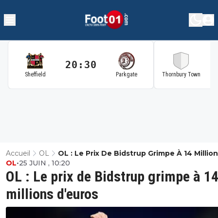
20:30
2
Sheffield
Parkgate
Thornbury Town
Accueil
OL
OL : Le Prix De Bidstrup Grimpe À 14 Millio
OL
•
25 JUIN , 10:20
D'euros
OL : Le prix de Bidstrup grimpe à 1
millions d'euros