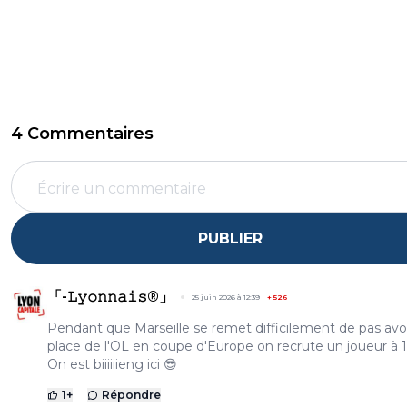
4 Commentaires
PUBLIER
「-𝙻𝚢𝚘𝚗𝚗𝚊𝚒𝚜®」
25 juin 2026 à 12:39
+
526
Pendant que Marseille se remet difficilement de pas avoi
place de l'OL en coupe d'Europe on recrute un joueur à
On est biiiiiieng ici 😎
1
+
Répondre