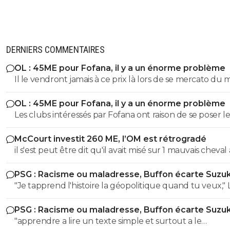
DERNIERS COMMENTAIRES
OL : 45ME pour Fofana, il y a un énorme problème
Il le vendront jamais à ce prix là lors de se mercato du 
OL : 45ME pour Fofana, il y a un énorme problème
Les clubs intéressés par Fofana ont raison de se poser le
bonnes questions à son sujet sur sa longue blessure. Il 
McCourt investit 260 ME, l’OM est rétrogradé
évident que les clubs cités ne veulent pas prendre de
il s'est peut être dit qu'il avait misé sur 1 mauvais cheval
risques et s'interrogent sur sa longue blessure avant d
u coup
mettre une telle somme dans ce joueur.
PSG : Racisme ou maladresse, Buffon écarte Suzuk
"Je tapprend l'histoire la géopolitique quand tu veux," LOL
LOL LOL tu peux meme pas apprendre à un collégien
PSG : Racisme ou maladresse, Buffon écarte Suzuk
l'histoire puisque meme un élève de 3eme sait que le
"apprendre a lire un texte simple et surtout a le
nazisme c'est pas en Italie contrairement à toi l'ane du