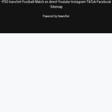
•
•
•
•
•
•
•
PSG transfert
Football
Match en direct
Youtube
Instagram
TikTok
Facebook
•
Sitemap
Powered by Newsifier