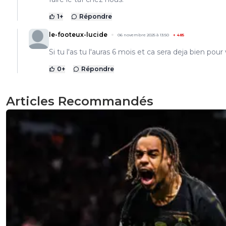
1
+
Répondre
le-footeux-lucide
06 novembre 2025 à 13:50
+
485
Si tu l'as tu l'auras 6 mois et ca sera deja bien pour
0
+
Répondre
Articles Recommandés