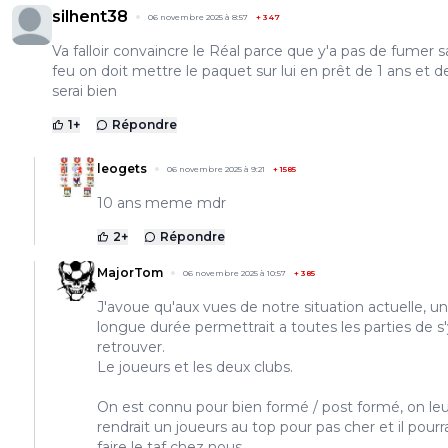
silhent38
06 novembre 2025 à 8:57
+
347
Va falloir convaincre le Réal parce que y'a pas de fumer 
feu on doit mettre le paquet sur lui en prêt de 1 ans et 
serai bien
1
+
Répondre
leogets
06 novembre 2025 à 9:21
+
1585
10 ans meme mdr
2
+
Répondre
MajorTom
06 novembre 2025 à 10:57
+
385
J'avoue qu'aux vues de notre situation actuelle, un
longue durée permettrait a toutes les parties de s
retrouver.
Le joueurs et les deux clubs.
On est connu pour bien formé / post formé, on leu
rendrait un joueurs au top pour pas cher et il pourra
faire le taf chez nous.