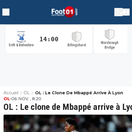
14:00
1
Worsbrough
Erith & Belvedere
Billingshurst
Bridge
Accueil
OL
OL : Le Clone De Mbappé Arrive À Lyon
OL
•
06 NOV. , 8:20
OL : Le clone de Mbappé arrive à Ly