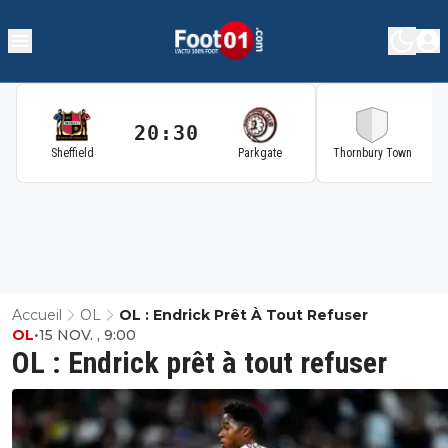
20:30
2
Sheffield
Parkgate
Thornbury Town
Accueil
OL
OL : Endrick Prêt À Tout Refuser
OL
•
15 NOV. , 9:00
OL : Endrick prêt à tout refuser