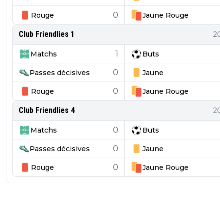
0
Rouge
Jaune
Rouge
Club Friendlies 1
2
1
Matchs
Buts
0
Passes décisives
Jaune
0
Rouge
Jaune
Rouge
Club Friendlies 4
2
0
Matchs
Buts
0
Passes décisives
Jaune
0
Rouge
Jaune
Rouge