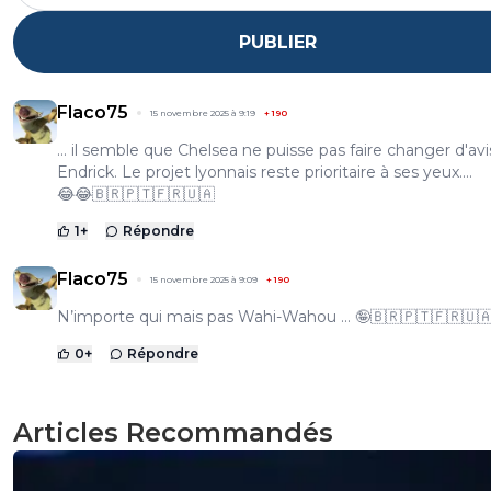
PUBLIER
Flaco75
15 novembre 2025 à 9:19
+
190
… il semble que Chelsea ne puisse pas faire changer d'avi
Endrick. Le projet lyonnais reste prioritaire à ses yeux.…
😂😂🇧🇷🇵🇹🇫🇷🇺🇦
1
+
Répondre
Flaco75
15 novembre 2025 à 9:09
+
190
N’importe qui mais pas Wahi-Wahou … 🤪🇧🇷🇵🇹🇫🇷🇺
0
+
Répondre
Articles Recommandés