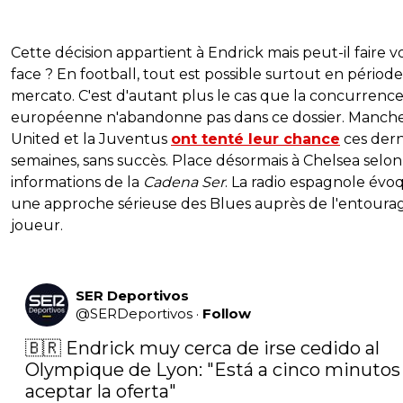
Cette décision appartient à Endrick mais peut-il faire v
face ? En football, tout est possible surtout en périod
mercato. C'est d'autant plus le cas que la concurrenc
européenne n'abandonne pas dans ce dossier. Manch
United et la Juventus
ont tenté leur chance
ces dern
semaines, sans succès. Place désormais à Chelsea selon
informations de la
Cadena Ser
. La radio espagnole évo
une approche sérieuse des Blues auprès de l'entoura
joueur.
SER Deportivos
@
SERDeportivos
·
Follow
🇧🇷 Endrick muy cerca de irse cedido al 
Olympique de Lyon: "Está a cinco minutos 
aceptar la oferta"
