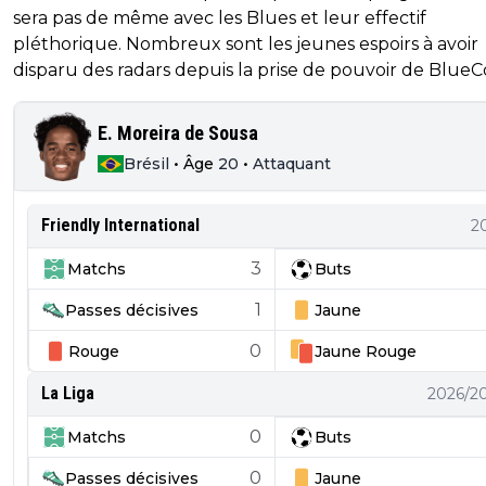
sera pas de même avec les Blues et leur effectif
pléthorique. Nombreux sont les jeunes espoirs à avoir
disparu des radars depuis la prise de pouvoir de BlueC
E. Moreira de Sousa
Brésil
•
Âge
20
•
Attaquant
Friendly International
2
3
Matchs
Buts
1
Passes décisives
Jaune
0
Rouge
Jaune
Rouge
La Liga
2026/2
0
Matchs
Buts
0
Passes décisives
Jaune