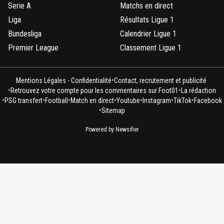
Serie A
Matchs en direct
Liga
Résultats Ligue 1
Bundesliga
Calendrier Ligue 1
Premier League
Classement Ligue 1
•
Mentions Légales - Confidentialité
Contact, recrutement et publicité
•
•
Retrouvez votre compte pour les commentaires sur Foot01
La rédaction
•
•
•
•
•
•
•
PSG transfert
Football
Match en direct
Youtube
Instagram
TikTok
Facebook
•
Sitemap
Powered by Newsifier