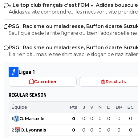
« Le top club français c’est l’OM », Adidas bouscule
PSG
Adidas va vite comprendre.... les mecs vont vite prendre
jambes à leur cou lorsqu'ils vont s'apercevoir du club d
PSG : Racisme ou maladresse, Buffon écarte Suzuk
clowns qu'est l'Olympique de Marseille. ^^
Sauf que dede la frite l'ignare ou bien l'ados rebelle ne 
pas que buffon portait un tee shirt scandaleux en 2000.
PSG : Racisme ou maladresse, Buffon écarte Suzuk
vue quil etait pas née ou alors complètement ignorant
Il a rien dit... mais le tee shirt avec le slogan de nazi itali
débile de surcroît
44 + du coup son numéro 88+ maintenant sa sorti sur 
qui bien quil n'ait rien dit est quand meme douteuse c
Ligue 1
commence a faire beaucoup.. alors sûrement que ta pe
Calendrier
Résultats
tete vide n'as pas remarqué toutes ces nuances.. souve
simplet comme toi ne voient aucune nuance, et vient d
REGULAR SEASON
que les autre sont binaire... t'es vraiment une sacrée cloc
Équipe
Pts
J
V
N
D
BP
BC
1
O
.
Marseille
0
0
0
0
0
0
0
2
O
.
Lyonnais
0
0
0
0
0
0
0