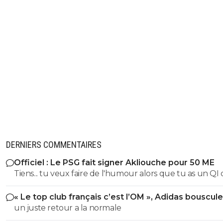
DERNIERS COMMENTAIRES
Officiel : Le PSG fait signer Akliouche pour 50 ME
Tiens... tu veux faire de l'humour alors que tu as un QI
poisson rouge ? Je me demande bien qui t'a aidé pour la
« Le top club français c’est l’OM », Adidas bouscule
vision da la queue de chat. Bah.... ça doit être de la bonne !...
PSG
un juste retour a la normale
hein ? Mdr