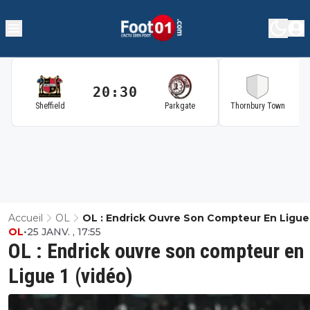
20:30
2
Sheffield
Parkgate
Thornbury Town
Accueil
OL
OL : Endrick Ouvre Son Compteur En Ligue
OL
•
25 JANV. , 17:55
(vidéo)
OL : Endrick ouvre son compteur en
Ligue 1 (vidéo)