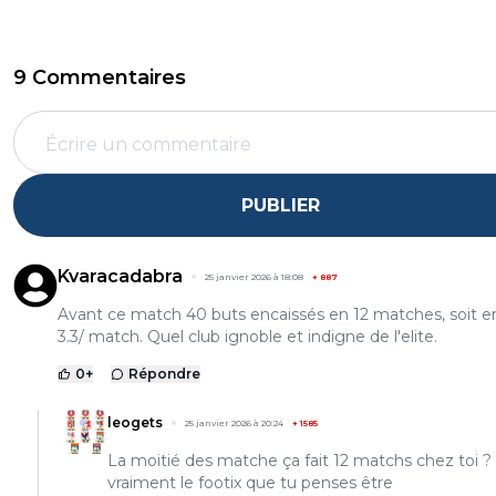
9 Commentaires
PUBLIER
Kvaracadabra
25 janvier 2026 à 18:08
+
887
Avant ce match 40 buts encaissés en 12 matches, soit e
3.3/ match. Quel club ignoble et indigne de l'elite.
0
+
Répondre
leogets
25 janvier 2026 à 20:24
+
1585
La moitié des matche ça fait 12 matchs chez toi ?
vraiment le footix que tu penses être