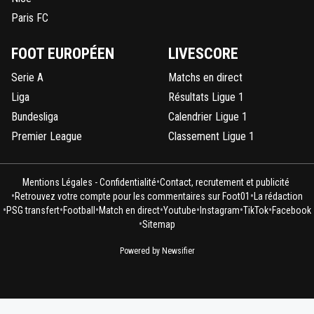
Paris FC
FOOT EUROPÉEN
LIVESCORE
Serie A
Matchs en direct
Liga
Résultats Ligue 1
Bundesliga
Calendrier Ligue 1
Premier League
Classement Ligue 1
•
Mentions Légales - Confidentialité
Contact, recrutement et publicité
•
•
Retrouvez votre compte pour les commentaires sur Foot01
La rédaction
•
•
•
•
•
•
•
PSG transfert
Football
Match en direct
Youtube
Instagram
TikTok
Facebook
•
Sitemap
Powered by Newsifier