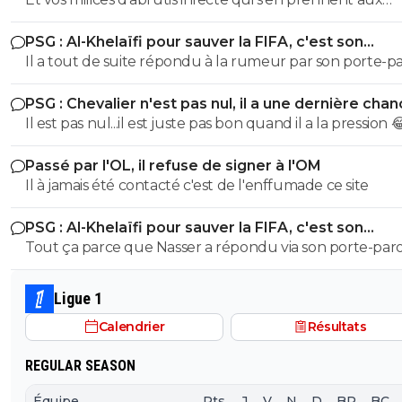
supporters adverse qui manifeste leurs joie au group
PSG : Al-Khelaïfi pour sauver la FIFA, c'est son
stade de bandits t'en parle ?
cauchemar
Il a tout de suite répondu à la rumeur par son porte-par
M. Al-Khelaifi n'a absolument aucune ambition, aucun
PSG : Chevalier n'est pas nul, il a une dernière cha
intention et aucun intérêt pour ce poste à la FIFA". Ce q
Il est pas nul...il est juste pas bon quand il a la pression 
n'empêche pas ensuite les délires des gens : "oui mais a
où...." 😁
Passé par l'OL, il refuse de signer à l'OM
Il à jamais été contacté c'est de l'enffumade ce site
PSG : Al-Khelaïfi pour sauver la FIFA, c'est son
cauchemar
Tout ça parce que Nasser a répondu via son porte-paro
M. Al-Khelaifi n'a absolument aucune ambition, aucun
intention et aucun intérêt pour ce poste à la FIFA". J'im
Ligue 1
même pas s'il avait répondu "peut-être...." 🤣
Calendrier
Résultats
REGULAR SEASON
Équipe
Pts
J
V
N
D
BP
BC