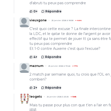
d'abruti tu peux pas comprendre
0
+
Répondre
vieuxgone
25 janvier 2026 à 18:58
+
444
C'est quoi cette excuse ? La finale intercontine
la LDC, et le qatar te donne de l'argent pr avoir
effectif qui te permet de jouer tt ça sans être f
tu peux pas comprendre
Et 1-0 contre Auxerre c'est quoi l'excuse?
4
+
Répondre
maznum
25 janvier 2026 à 19:46
+
176
2 match par semaine quoi, tu crois que l'OL en
combien?
2
+
Répondre
leogets
25 janvier 2026 à 20:25
+
1585
Mais tu passe pour plus con que t’en a l’air en fa
🤣🤣