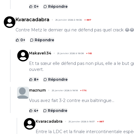
0
+
Répondre
Kvaracadabra
25 janvier 2026 à 18:06
+
887
Contre Metz le dernier qui ne défend pas quel crack 😂
0
+
Répondre
Makaveli34
25 janvier 2026 à 18:08
+
165
Et ta sœur elle défend pas non plus, elle a le but 
ouvert.
8
+
Répondre
maznum
25 janvier 2026 à 18:18
+
176
Vous avez fait 3-2 contre eux baltringue...
4
+
Répondre
Kvaracadabra
25 janvier 2026 à 18:37
+
887
Entre la LDC et la finale intercontinentale esp