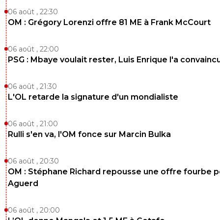
06 août , 22:30
OM : Grégory Lorenzi offre 81 ME à Frank McCourt
06 août , 22:00
PSG : Mbaye voulait rester, Luis Enrique l'a convainc
06 août , 21:30
L'OL retarde la signature d'un mondialiste
06 août , 21:00
Rulli s'en va, l'OM fonce sur Marcin Bulka
06 août , 20:30
OM : Stéphane Richard repousse une offre fourbe p
Aguerd
06 août , 20:00