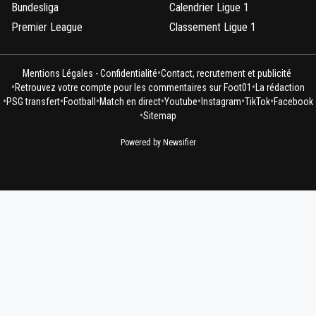
Bundesliga
Calendrier Ligue 1
Premier League
Classement Ligue 1
•
Mentions Légales - Confidentialité
Contact, recrutement et publicité
•
•
Retrouvez votre compte pour les commentaires sur Foot01
La rédaction
•
•
•
•
•
•
•
PSG transfert
Football
Match en direct
Youtube
Instagram
TikTok
Facebook
•
Sitemap
Powered by Newsifier