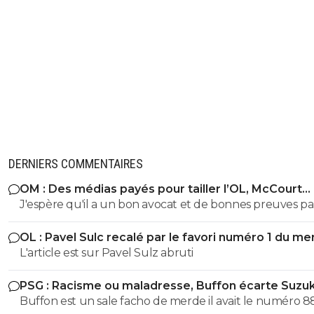
DERNIERS COMMENTAIRES
OM : Des médias payés pour tailler l’OL, McCourt
accusé
J'espère qu'il a un bon avocat et de bonnes preuves p
qu'il va vite exploser en vol avec ses différentes révélat
OL : Pavel Sulc recalé par le favori numéro 1 du me
L'article est sur Pavel Sulz abruti
PSG : Racisme ou maladresse, Buffon écarte Suzuk
Buffon est un sale facho de merde il avait le numéro 8