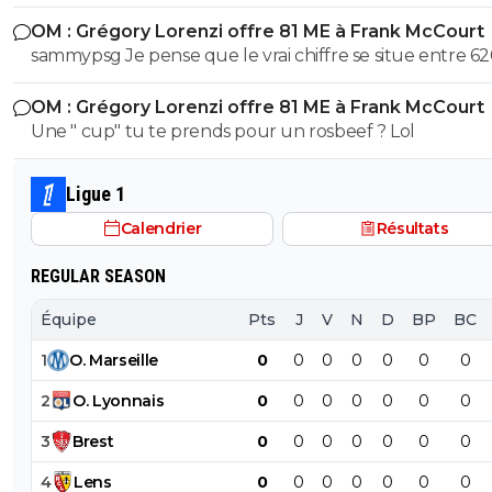
cetait pas un hasard...
OM : Grégory Lorenzi offre 81 ME à Frank McCourt
sammypsg Je pense que le vrai chiffre se situe entre 62
700 M
OM : Grégory Lorenzi offre 81 ME à Frank McCourt
Une " cup" tu te prends pour un rosbeef ? Lol
Ligue 1
Calendrier
Résultats
REGULAR SEASON
Équipe
Pts
J
V
N
D
BP
BC
1
O
.
Marseille
0
0
0
0
0
0
0
2
O
.
Lyonnais
0
0
0
0
0
0
0
3
Brest
0
0
0
0
0
0
0
4
Lens
0
0
0
0
0
0
0