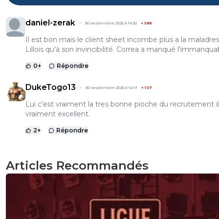
daniel-zerak
30 septembre 2025 à 14:32
+
388
Il est bon mais le client sheet incombe plus a la maladre
Lillois qu'à son invincibilité. Correa a manqué l'immanqua
0
+
Répondre
DukeTogo13
30 septembre 2025 à 14:17
+
107
Lui c'est vraiment la tres bonne pioche du recrutement il
vraiment excellent.
2
+
Répondre
Articles Recommandés