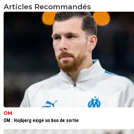
toute l'Europe.
Articles Recommandés
0
+
Répondre
dijaya
12 mai 2026 à 8:30
+
2159
bah effectivement le niveau de l OM en LDC et
vriment pourri. mais i; ne faut pas qd meme oub
2 vols au Real. 2 mains de l espace.... puis l en
main face a l Atalanta. le reste est bidon, mais j
main de l Atalanta, et l OM passait en Huitieme
c est facile de tjs denigrer....
0
+
Répondre
leogets
12 mai 2026 à 8:30
+
1585
mec tu as pris une rouste a bruges mdr tu veux au
qu'on te rappelle les parcours de lyon ? les liverpoo
real les juventus ...
OM
0
+
Répondre
OM : Hojbjerg exige un bon de sortie
flaco75-reviens-l-o
12 mai 2026 à 9:23
+
787