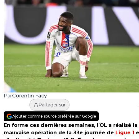
Corentin Facy
Par
Partager sur
Ajouter comme source préférée sur Google
En forme ces dernières semaines, l’OL a réalisé la 
mauvaise opération de la 33e journée de
Ligue 1
e