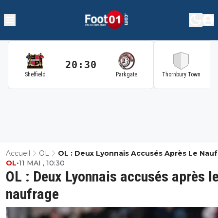
20:30
2
Sheffield
Parkgate
Thornbury Town
Accueil
OL
OL : Deux Lyonnais Accusés Après Le Nau
OL
•
11 MAI , 10:30
OL : Deux Lyonnais accusés après l
naufrage