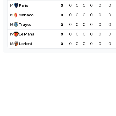
Tu peux bien te foutre ta main un peu ou tu ve
mon guignOL , j'en ai strictement rien a cirer d
14
Paris
0
0
0
0
0
0
0
avis et de ta vie
15
Monaco
0
0
0
0
0
0
0
0
+
Répondre
16
Troyes
0
0
0
0
0
0
0
999999999
11 mai 2026 à 21:34
+
224
17
Le
Mans
0
0
0
0
0
0
0
Ben alors pourquoi tu parles encore avec moi?
18
Lorient
0
0
0
0
0
0
0
0
+
Répondre
on-l-a-jouer-chez-toi
11 mai 2026 à 21:45
+
531
Parceque les haineux de L'OM comme toi je 
régale a les mettre face contre terre comme d
chanson de Calogero
0
+
Répondre
999999999
11 mai 2026 à 22:01
+
224
A d'autres stp
0
+
Répondre