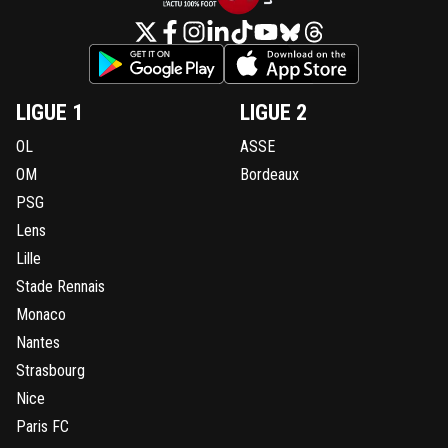
rejoindre ton petit club. ^^
Vous avez tout perdu !
Même l'Europe risque de ne pas être au rendez-v
LIGUE 1
LIGUE 2
Alors que l'OL est sûr d'être Européen. ^^
OL
ASSE
0
+
Répondre
OM
Bordeaux
PSG
999999999
11 mai 2026 à 16:03
+
224
Lens
Pour le foot Français il vaut mieux Lille que ton cl
peintres en LDC donc sans regrets. Vous faites pas
Lille
France pour de cons.
Stade Rennais
1
+
Répondre
Monaco
Nantes
on-l-a-jouer-chez-toi
11 mai 2026 à 16:51
+
531
Strasbourg
Dit il en n'ayant jamais passé les demis et enco
Nice
moins fait une finale , ton palmarès européen e
néant, meme pas la mention finaliste ... bouhhh
Paris FC
vilain 🤣😂🫵