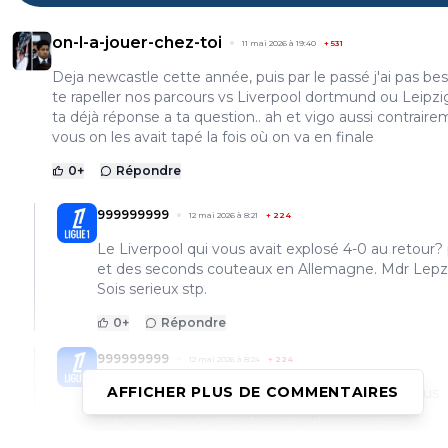
on-l-a-jouer-chez-toi
11 mai 2026 à 19:40
+
531
Deja newcastle cette année, puis par le passé j'ai pas be
te rapeller nos parcours vs Liverpool dortmund ou Leipzi
ta déjà réponse a ta question.. ah et vigo aussi contrair
vous on les avait tapé la fois où on va en finale
0
+
Répondre
999999999
12 mai 2026 à 8:21
+
224
Le Liverpool qui vous avait explosé 4-0 au retour?
et des seconds couteaux en Allemagne. Mdr Lepz
Sois serieux stp.
0
+
Répondre
999999999
12 mai 2026 à 8:24
+
224
AFFICHER PLUS DE COMMENTAIRES
Parle pas de cette année stp... Personne ne vous
respecte mais au moins toi respecte ton
club...NewCastle a du bien se marrer par la suite