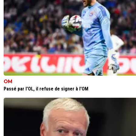
Fonseca remet la même équipe. Qu'es ce qu'il se passe 
t^te de nos joueurs pour être aussi peu agressif et aussi
brouillon dans les transmissions ?
On se saborde une nouvelle fois. Reste a attendre un fa
d'un Lille dégueulasse contre Auxerre et espérer battre L
1
+
Répondre
boome-rang
12 mai 2026 à 9:07
+
41
Ce n'est pas le premier naufrage après une série d
victoires. C'est la deuxième ou troisième fois de la
qu'il y avait la possibilité de faire le break avec les
poursuivants, à chaque fois ça se termine par un é
OM
C'est vraiment dommage de manquer autant
Passé par l'OL, il refuse de signer à l'OM
d'occasions de se détacher comme Lens, par exe
0
+
Répondre
flaco75-reviens-l-o
12 mai 2026 à 9:22
+
787
Vala, vala … 🤪🇵🇹🇧🇷🇫🇷🇺🇦
0
+
Répondre