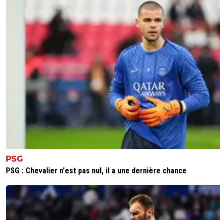
Ok ok mais se faire rayé par Vigo , c’est pas te
mieux que Bruges… 😵‍💫🇵🇹🇧🇷🇫🇷🇺🇦
0
+
Répondre
leogets
12 mai 2026 à 9:25
+
1585
c'est kifkif mec
0
+
Répondre
le-footeux-lucide
12 mai 2026 à 11:59
+
485
Bruges a un vécu européen bien supérieur au c
footix que tu es!! RIEN A VOIR
0
+
Répondre
PSG
MajorTom
11 mai 2026 à 14:02
+
385
PSG : Chevalier n'est pas nul, il a une dernière chance
Erreur d'arbitrage ou pas, on la diot qu'a nous cette defai
le niveau de jeu proposé. Comment peut on marcher su
Rennes, fournir les efforts et jouer comme ça contre un
Toulouse prenable.