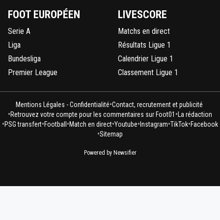
FOOT EUROPÉEN
LIVESCORE
0
+
Répondre
Serie A
Matchs en direct
leogets
11 mai 2026 à 17:00
+
1585
Liga
Résultats Ligue 1
mec en ldc depuis que vous l'avez gagner vou
depasser cobien de fois le 8 eme ?
Bundesliga
Calendrier Ligue 1
Premier League
Classement Ligue 1
0
+
Répondre
on-l-a-jouer-chez-toi
11 mai 2026 à 17:23
+
531
•
Mentions Légales - Confidentialité
Contact, recrutement et publicité
1 fois.. cest peu je l'admet après je peux te ret
•
•
Retrouvez votre compte pour les commentaires sur Foot01
La rédaction
la meme question .. combien de fois depuis vo
•
•
•
•
•
•
•
PSG transfert
Football
Match en direct
Youtube
Instagram
TikTok
Facebook
piètre existence vous avez passé les demis??
•
Sitemap
1
+
Répondre
Powered by Newsifier
leogets
11 mai 2026 à 17:29
+
1585
ben tu l'as dit lol juste que lyon est plus regulie
marseille en coupe d'europe c'est factuel
1
+
Répondre