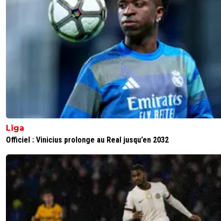
2
+
Répondre
alex
22 décembre 2025 à 11:58
+
1685
pour augmenter sa valeur marchande qui est fi
presque aussi forte que celle de moreira .. j'en 
perplexe .. 4 l'un 5 l'autre alors que moreira est 
meilleurs
0
+
Répondre
freeman73
22 décembre 2025 à 9:32
+
321
Par contre le numéro 2 de saint Cyr tu le met à la place 
Liga
AMN c est limite mieux
Officiel : Vinicius prolonge au Real jusqu’en 2032
2
+
Répondre
leogets
22 décembre 2025 à 10:07
+
1585
amn a fait un bon match hier
1
+
Répondre
freeman73
22 décembre 2025 à 10:17
+
321