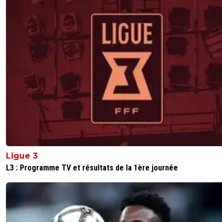
niveau de l'adversaire, dans le pire comme dans le meille
1
+
Répondre
sweet7812
22 décembre 2025 à 9:42
+
1168
Autant pr De Carvalho je suis d'accord, je ne sais pas pkoi
Fonseca le met... MAIS par contre Mangala revient de bl
manque de rythme clairement et ça lui tape quand mm
dessus... ce monde d'aujourd'hui m'horripile...
13
+
Répondre
dadadu69
22 décembre 2025 à 10:53
+
82
Ligue 3
100% d’accord avec toi! Il revient d’une très gross
blessure, laissons lui le temps de retrouver le ryt
L3 : Programme TV et résultats de la 1ère journée
dans ces matchs là justement.
Par contre De Carvalho je ne sais même pas comm
a pu signer un contrat pro, et Satriano.. tellement 
regrets de ne pas avoir vu AGR plus souvent.