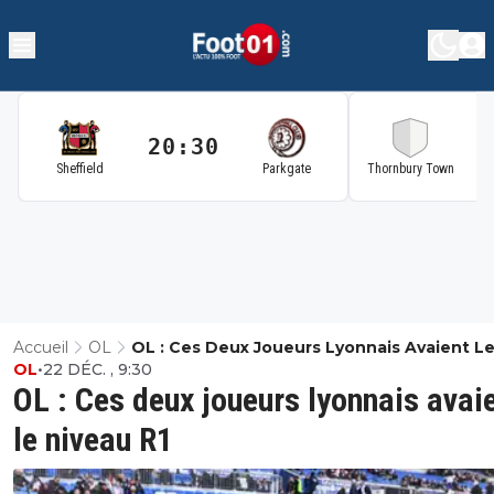
20:30
2
Sheffield
Parkgate
Thornbury Town
Accueil
OL
OL : Ces Deux Joueurs Lyonnais Avaient L
OL
•
22 DÉC. , 9:30
Niveau R1
OL : Ces deux joueurs lyonnais avai
le niveau R1