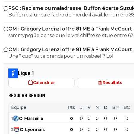
PSG : Racisme ou maladresse, Buffon écarte Suzuk
Buffon est un sale facho de merde il avait le numéro 8
cetait pas un hasard...
OM : Grégory Lorenzi offre 81 ME à Frank McCourt
sammypsg Je pense que le vrai chiffre se situe entre 62
700 M
OM : Grégory Lorenzi offre 81 ME à Frank McCourt
Une " cup" tu te prends pour un rosbeef ? Lol
Ligue 1
Calendrier
Résultats
REGULAR SEASON
Équipe
Pts
J
V
N
D
BP
BC
1
O
.
Marseille
0
0
0
0
0
0
0
2
O
.
Lyonnais
0
0
0
0
0
0
0