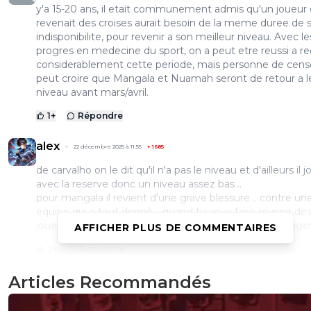
y'a 15-20 ans, il etait communement admis qu'un joueur 
revenait des croises aurait besoin de la meme duree de 
indisponibilite, pour revenir a son meilleur niveau. Avec le
progres en medecine du sport, on a peut etre reussi a re
considerablement cette periode, mais personne de cens
peut croire que Mangala et Nuamah seront de retour a l
niveau avant mars/avril.
1
+
Répondre
alex
22 décembre 2025 à 11:55
+
1685
de carvalho on le dit qu'il n'a pas le niveau et d'ailleurs il j
avec la reserve donc un niveau assez bas ..
pour mangala il revient d'une grave blessure .. contre un
equipe qui a tout donné .. quand tu veux faire revenir de
joueurs c'est pas sur ce type de match que tu peux juge
AFFICHER PLUS DE COMMENTAIRES
2
+
Répondre
Articles Recommandés
dirtyshady41
22 décembre 2025 à 11:43
+
1891
On a une tendance a avoir une équipe qui se mets toujo