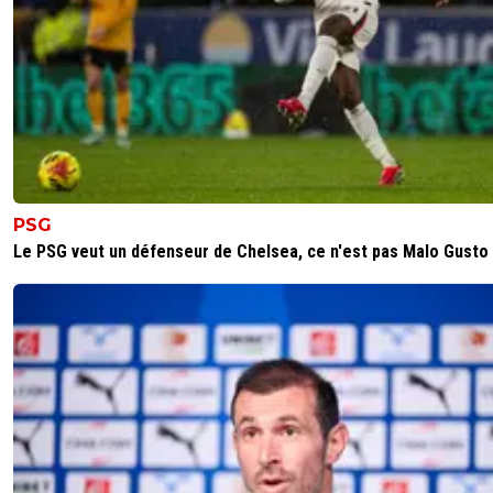
Ah bon j ai pas vu la même chose vu du stade
0
+
Répondre
dadadu69
22 décembre 2025 à 10:54
+
82
C’est peut être pour ça que t’as pas bien vu! P
qu’en première mi temps c’est le meilleur joue
de loin! En tout cas il tentait des choses LUI
PSG
2
+
Répondre
Le PSG veut un défenseur de Chelsea, ce n'est pas Malo Gusto
leogets
22 décembre 2025 à 11:06
+
1585
faut regarder la pelouse pas derriere mdr
ca a etait le joueur le pus entreprenant hier alor
dernier temps il etait pas terrible mais quand il 
bon faut le dire
3
+
Répondre
alex
22 décembre 2025 à 12:00
+
1685
oui clairement il a apporté offensivement mem