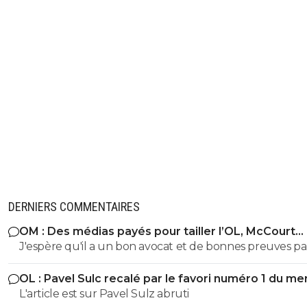
DERNIERS COMMENTAIRES
OM : Des médias payés pour tailler l’OL, McCourt
accusé
J'espère qu'il a un bon avocat et de bonnes preuves p
qu'il va vite exploser en vol avec ses différentes révélat
OL : Pavel Sulc recalé par le favori numéro 1 du me
L'article est sur Pavel Sulz abruti