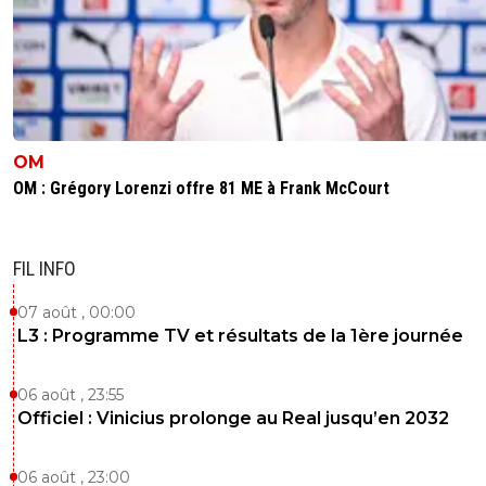
assez maladroit dans le dernier geste et il etait
present defensivement .. il ne faut pas oublier 
defense etait une defense hybride
3
+
Répondre
OM
OM : Grégory Lorenzi offre 81 ME à Frank McCourt
FIL INFO
07 août , 00:00
L3 : Programme TV et résultats de la 1ère journée
06 août , 23:55
Officiel : Vinicius prolonge au Real jusqu’en 2032
06 août , 23:00