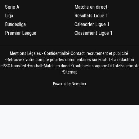
Serie A
Matchs en direct
Liga
Résultats Ligue 1
Bundesliga
Calendrier Ligue 1
Premier League
Classement Ligue 1
•
Mentions Légales - Confidentialité
Contact, recrutement et publicité
•
•
Retrouvez votre compte pour les commentaires sur Foot01
La rédaction
•
•
•
•
•
•
•
PSG transfert
Football
Match en direct
Youtube
Instagram
TikTok
Facebook
•
Sitemap
Powered by Newsifier