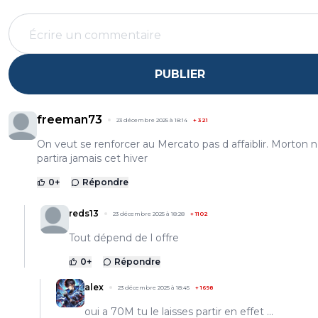
PUBLIER
freeman73
23 décembre 2025 à 18:14
+
321
On veut se renforcer au Mercato pas d affaiblir. Morton 
partira jamais cet hiver
0
+
Répondre
reds13
23 décembre 2025 à 18:28
+
1102
Tout dépend de l offre
0
+
Répondre
alex
23 décembre 2025 à 18:45
+
1698
oui a 70M tu le laisses partir en effet ...