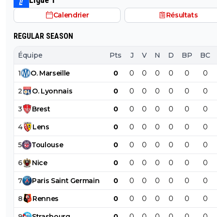
Calendrier
Résultats
REGULAR SEASON
Équipe
Pts
J
V
N
D
BP
BC
1
O
.
Marseille
0
0
0
0
0
0
0
2
O
.
Lyonnais
0
0
0
0
0
0
0
3
Brest
0
0
0
0
0
0
0
4
Lens
0
0
0
0
0
0
0
5
Toulouse
0
0
0
0
0
0
0
6
Nice
0
0
0
0
0
0
0
7
Paris
Saint
Germain
0
0
0
0
0
0
0
8
Rennes
0
0
0
0
0
0
0
9
Strasbourg
0
0
0
0
0
0
0