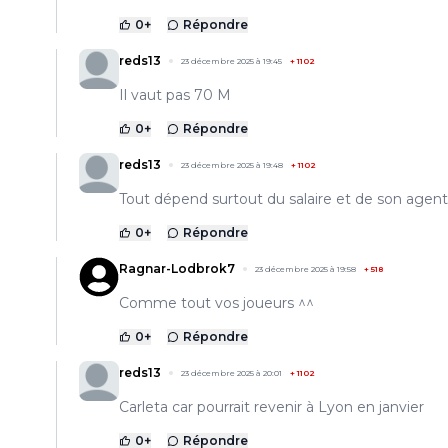
0
+
Répondre
reds13
23 décembre 2025 à 19:45
+
1102
Il vaut pas 70 M
0
+
Répondre
reds13
23 décembre 2025 à 19:48
+
1102
Tout dépend surtout du salaire et de son agent
0
+
Répondre
Ragnar-Lodbrok7
23 décembre 2025 à 19:58
+
518
Comme tout vos joueurs ^^
0
+
Répondre
reds13
23 décembre 2025 à 20:01
+
1102
Carleta car pourrait revenir à Lyon en janvier
0
+
Répondre