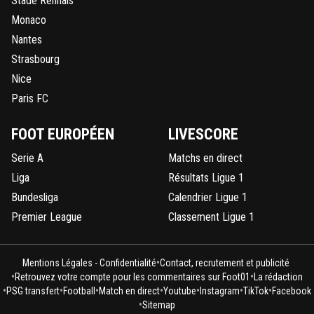
Stade Rennais
Monaco
Nantes
Strasbourg
Nice
Paris FC
FOOT EUROPÉEN
LIVESCORE
Serie A
Matchs en direct
Liga
Résultats Ligue 1
Bundesliga
Calendrier Ligue 1
Premier League
Classement Ligue 1
•
Mentions Légales - Confidentialité
Contact, recrutement et publicité
•
•
Retrouvez votre compte pour les commentaires sur Foot01
La rédaction
•
•
•
•
•
•
•
PSG transfert
Football
Match en direct
Youtube
Instagram
TikTok
Facebook
•
Sitemap