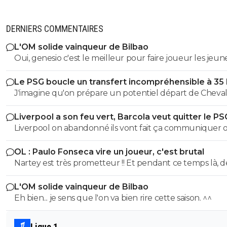
DERNIERS COMMENTAIRES
L'OM solide vainqueur de Bilbao
Oui, genesio c'est le meilleur pour faire joueur les jeune
c'est positif
Le PSG boucle un transfert incompréhensible à 35
J'imagine qu'on prépare un potentiel départ de Cheval
l'été prochain au cas où il laisserait encore filer sa chanc
Liverpool a son feu vert, Barcola veut quitter le PS
évitera un panic buy tout en misant sur un très bon je
Liverpool on abandonné ils vont fait ça communiquer off
gardien.
le joueur a pas suivis la préparation, Liverpool vont pas
OL : Paulo Fonseca vire un joueur, c'est brutal
dépenser une fortune pour un joueur qui a suivis auc
Nartey est très prometteur !! Et pendant ce temps là, d
préparation avec Liverpool, Liverpool on déjà fait la bêtise sur
joueurs comme AMN et Tessman joue tout les matchs..
isak l année dernière, ils veulent pas refaire la même bê
L'OM solide vainqueur de Bilbao
Eh bien... je sens que l'on va bien rire cette saison. ^^
Ligue 1