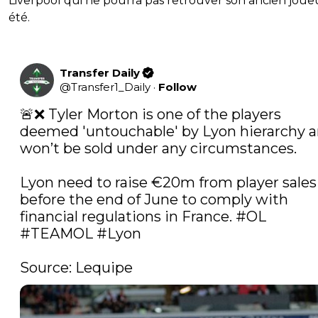
Liverpool qui ne pourra pas retrouver son ancien joue
été.
Transfer Daily
@
Transfer1_Daily
·
Follow
🚨❌ Tyler Morton is one of the players 
deemed 'untouchable' by Lyon hierarchy a
won’t be sold under any circumstances. 

Lyon need to raise €20m from player sales 
before the end of June to comply with 
financial regulations in France. 
#OL
#TEAMOL
#Lyon
Source: Lequipe 