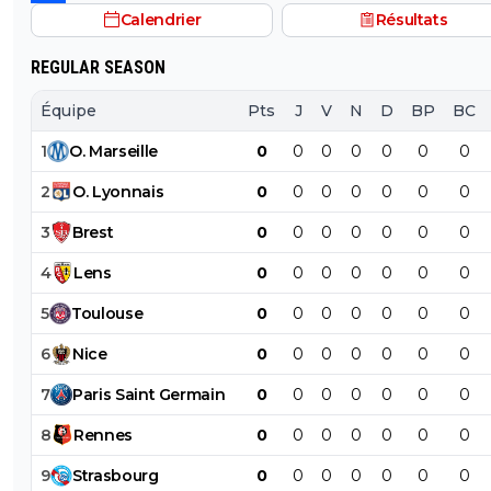
Calendrier
Résultats
REGULAR SEASON
Équipe
Pts
J
V
N
D
BP
BC
1
O
.
Marseille
0
0
0
0
0
0
0
2
O
.
Lyonnais
0
0
0
0
0
0
0
3
Brest
0
0
0
0
0
0
0
4
Lens
0
0
0
0
0
0
0
5
Toulouse
0
0
0
0
0
0
0
6
Nice
0
0
0
0
0
0
0
7
Paris
Saint
Germain
0
0
0
0
0
0
0
8
Rennes
0
0
0
0
0
0
0
9
Strasbourg
0
0
0
0
0
0
0