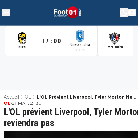
17:00
1
Universitatea
KuPS
Inter Turku
Craiova
Accueil
OL
L'OL Prévient Liverpool, Tyler Morton Ne
OL
•
21 MAI , 21:30
Reviendra Pas
L'OL prévient Liverpool, Tyler Morto
reviendra pas