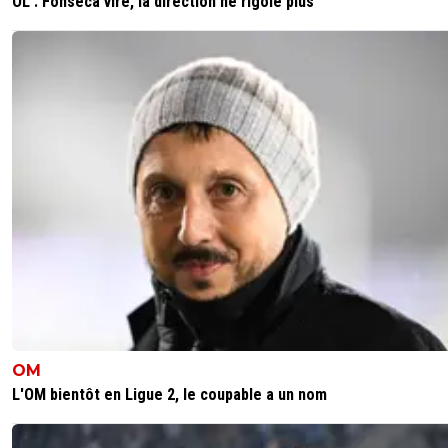
OL : Fonseca viré, la direction ne rigole plus
kirkyoyo-gandalf-le-rose
21 mai 2026 à 21:46
+
413
ça veut dire qu'il partira pour 40M minimum
1
+
Répondre
le-footeux-lucide
22 mai 2026 à 9:53
+
479
Si Morton pars pour 40 cet été , je serai plus que sur
0
+
Répondre
kirkyoyo-gandalf-le-rose
22 mai 2026 à 18:13
+
413
Les anglais peuvent largement mettre ce prix 
rapatrier l’un de leurs
0
+
Répondre
OM
L'OM bientôt en Ligue 2, le coupable a un nom