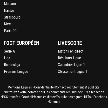
Monaco
Nantes
Strasbourg
Nice
Paris FC
FOOT EUROPÉEN
LIVESCORE
Serie A
Matchs en direct
Liga
Résultats Ligue 1
Bundesliga
Calendrier Ligue 1
Premier League
Classement Ligue 1
•
Mentions Légales - Confidentialité
Contact, recrutement et publicité
•
•
Retrouvez votre compte pour les commentaires sur Foot01
La rédaction
•
•
•
•
•
•
•
PSG transfert
Football
Match en direct
Youtube
Instagram
TikTok
Facebook
•
Sitemap