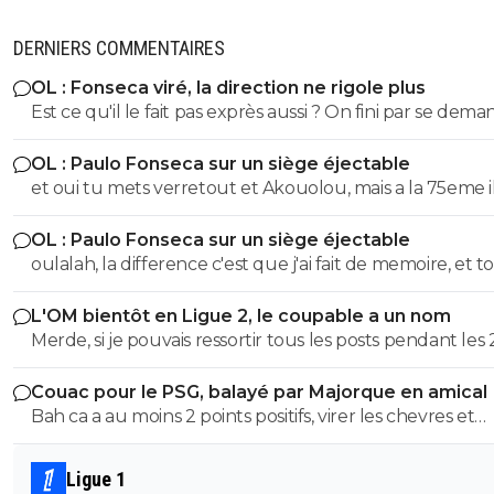
DERNIERS COMMENTAIRES
OL : Fonseca viré, la direction ne rigole plus
Est ce qu'il le fait pas exprès aussi ? On fini par se dema
Même si on peux se douter que le mercato n'est pas to
OL : Paulo Fonseca sur un siège éjectable
fait terminé, si on continu comme ca on va droit à la
et oui tu mets verretout et Akouolou, mais a la 75eme i
catastrophe.
sont plus sur le terrain et tu es en position de qualifié
OL : Paulo Fonseca sur un siège éjectable
oulalah, la difference c'est que j'ai fait de memoire, et to
été vérifier. 55eme donc 35 au lieu de 25, et 19eme don
L'OM bientôt en Ligue 2, le coupable a un nom
au lieu de 75, quel mensonge. Avocat, tu serais commis
Merde, si je pouvais ressortir tous les posts pendant les 
d'office, un avocat à 2 balles. Et en plus ce n'est pas si f
dernieres années ou je denoncais cet imposteur ... et le
puisqu'au retour il y a eu 7 min de temps additionel d
Couac pour le PSG, balayé par Majorque en amical
insultes de ses groupies qui voulaient me faire avaler sa
a joué 78 min à 10 Et encore une fois rien a voir de jouer
Bah ca a au moins 2 points positifs, virer les chevres et
semence comme eux ...
quand tu dois ne pas encaisser ou que tu dois marquer. Mais
démeloniser les autres, c’est plutot bien vu.
ça tu ne peux pas comprendre puisque tu n'as jamais m
pieds sur un terrain
Ligue 1