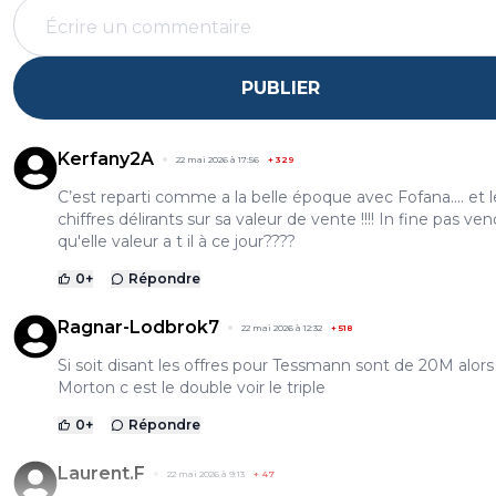
PUBLIER
Kerfany2A
22 mai 2026 à 17:56
+
329
C’est reparti comme a la belle époque avec Fofana.... et l
chiffres délirants sur sa valeur de vente !!!! In fine pas ve
qu'elle valeur a t il à ce jour????
0
+
Répondre
Ragnar-Lodbrok7
22 mai 2026 à 12:32
+
518
Si soit disant les offres pour Tessmann sont de 20M alors
Morton c est le double voir le triple
0
+
Répondre
Laurent.F
22 mai 2026 à 9:13
+
47