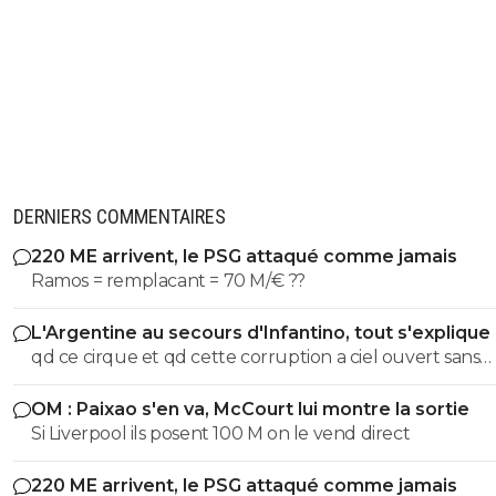
DERNIERS COMMENTAIRES
220 ME arrivent, le PSG attaqué comme jamais
Ramos = remplacant = 70 M/€ ??
L'Argentine au secours d'Infantino, tout s'explique
qd ce cirque et qd cette corruption a ciel ouvert sans
complexe va s arreter. les magouilles enormes meme plus
OM : Paixao s'en va, McCourt lui montre la sortie
cachées, ils s en vantent meme! les magouilles avec Trump, l
Si Liverpool ils posent 100 M on le vend direct
attrbution de la CDM au Qatar, le logement dans ce pays, et
pour finir l oiverture aux privés, juste pour prendre du 
220 ME arrivent, le PSG attaqué comme jamais
partout pour avoir une place. ptin de football et qd tu vois