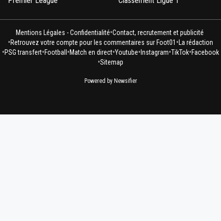
Premier League
Classement Ligue 1
•
Mentions Légales - Confidentialité
Contact, recrutement et publicité
•
•
Retrouvez votre compte pour les commentaires sur Foot01
La rédaction
•
•
•
•
•
•
•
PSG transfert
Football
Match en direct
Youtube
Instagram
TikTok
Facebook
•
Sitemap
Powered by Newsifier