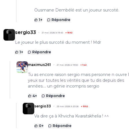
Ousmane Dembélé est un joueur surcoté.
1
+
Répondre
sergio33
21 mai 2026 à 19:45
+
1592
Le joueur le plus surcoté du moment ! Mdr
1
+
Répondre
maximus261
21 mai 2026 à 19:50
+
142
Tu as encore raison sergio mais personne n ouvre 
yeux sur toutes les vérités que tu dis depuis des
années.... un génie incompris sergio
4
+
Répondre
sergio33
23 mai 2026 à 20:26
+
1592
Va dire ça à Khvicha Kvaratskhelia ! ^^
0
+
Répondre