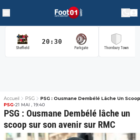
20:30
2
Sheffield
Parkgate
Thornbury Town
Accueil
PSG
PSG : Ousmane Dembélé Lâche Un Scoop
PSG
•
21 MAI , 19:40
Son Avenir Sur RMC
PSG : Ousmane Dembélé lâche un
scoop sur son avenir sur RMC