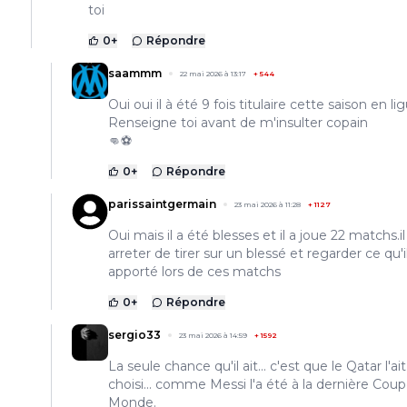
toi
0
+
Répondre
saammm
22 mai 2026 à 13:17
+
544
Oui oui il à été 9 fois titulaire cette saison en li
Renseigne toi avant de m'insulter copain
👊⚽
0
+
Répondre
parissaintgermain
23 mai 2026 à 11:28
+
1127
Oui mais il a été blesses et il a joue 22 matchs.il
arreter de tirer sur un blessé et regarder ce qu'i
apporté lors de ces matchs
0
+
Répondre
sergio33
23 mai 2026 à 14:59
+
1592
La seule chance qu'il ait... c'est que le Qatar l'ait
choisi... comme Messi l'a été à la dernière Cou
Monde.