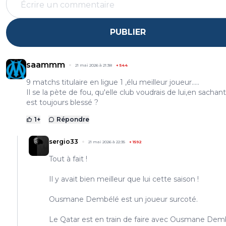
PUBLIER
saammm
21 mai 2026 à 21:38
+
544
9 matchs titulaire en ligue 1 ,élu meilleur joueur.....
Il se la pète de fou, qu'elle club voudrais de lui,en sachant 
est toujours blessé ?
1
+
Répondre
sergio33
21 mai 2026 à 22:35
+
1592
Tout à fait !
Il y avait bien meilleur que lui cette saison !
Ousmane Dembélé est un joueur surcoté.
Le Qatar est en train de faire avec Ousmane Demb