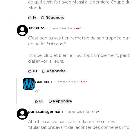
ce qu'il avait fait avec Messi à la dernière Coupe d
Monde.
1
+
Répondre
Javierito
21 mai 2026 à 23:10
+
440
C'est bon tu vas t'en remettre de son trophée ou 
en parler 500 ans ?
Et quel club et bien le PSG tout simplement, pas 
d'aller voir ailleurs.
0
+
Répondre
saammm
21 mai 2026 à 23:13
+
544
👎
0
+
Répondre
parissaintgermain
22 mai 2026 à 11:55
+
1127
Abruti tu as vu ses stats et la realité sur ses
titularisations.avant de raconter des conneries inf