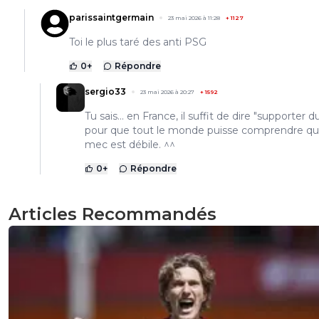
parissaintgermain
23 mai 2026 à 11:28
+
1127
Toi le plus taré des anti PSG
0
+
Répondre
sergio33
23 mai 2026 à 20:27
+
1592
Tu sais... en France, il suffit de dire "supporter 
pour que tout le monde puisse comprendre qu
mec est débile. ^^
0
+
Répondre
Articles Recommandés