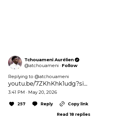
Tchouameni Aurélien
@
atchouameni
·
Follow
Replying to @
atchouameni
youtu.be/7ZKhKhk1udg?si…
3:41 PM · May 20, 2026
257
Reply
Copy link
Read 18 replies