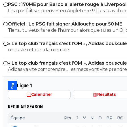
PSG : 170ME pour Barcola, alerte rouge à Liverpool
conneries. ^^
Il.na pas fait ses preuves en Angleterre !? Il est pas.cha
de 1ere ligue avec le PSG ?? 😂😂
Officiel : Le PSG fait signer Akliouche pour 50 ME
Tiens... tu veux faire de l'humour alors que tu as un QI
poisson rouge ? Je me demande bien qui t'a aidé pour la
« Le top club français c’est l’OM », Adidas bouscule
vision da la queue de chat. Bah.... ça doit être de la bonne !...
PSG
un juste retour a la normale
hein ? Mdr
« Le top club français c’est l’OM », Adidas bouscule
PSG
Adidas va vite comprendre.... les mecs vont vite prendre
jambes à leur cou lorsqu'ils vont s'apercevoir du club d
clowns qu'est l'Olympique de Marseille. ^^
Ligue 1
Calendrier
Résultats
REGULAR SEASON
Équipe
Pts
J
V
N
D
BP
BC