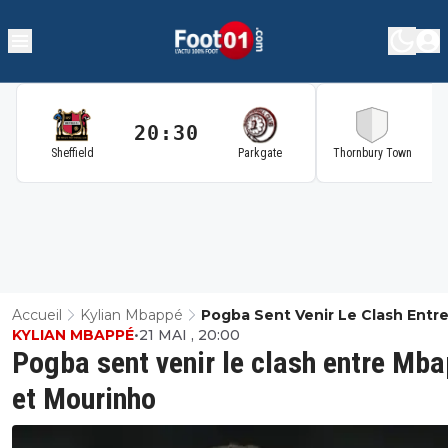
20:30
2
Sheffield
Parkgate
Thornbury Town
Accueil
Kylian Mbappé
Pogba Sent Venir Le Clash Entr
KYLIAN MBAPPÉ
•
21 MAI , 20:00
Mbappé Et Mourinho
Pogba sent venir le clash entre Mb
et Mourinho