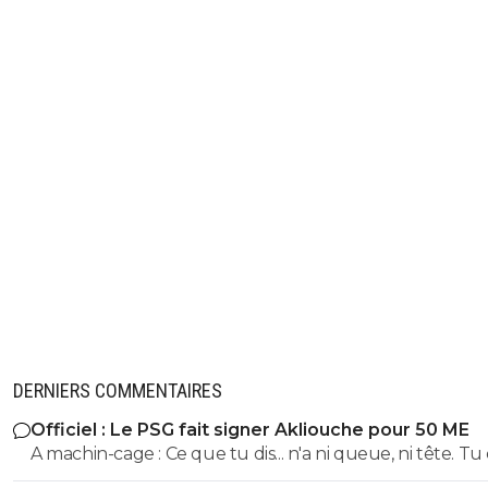
DERNIERS COMMENTAIRES
Officiel : Le PSG fait signer Akliouche pour 50 ME
A machin-cage : Ce que tu dis... n'a ni queue, ni tête. Tu es
tellement frustré par ta propre bêtise... que tu débord