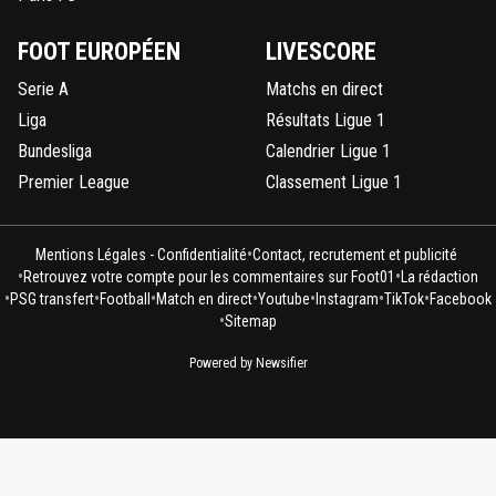
FOOT EUROPÉEN
LIVESCORE
Serie A
Matchs en direct
Liga
Résultats Ligue 1
Bundesliga
Calendrier Ligue 1
Premier League
Classement Ligue 1
•
Mentions Légales - Confidentialité
Contact, recrutement et publicité
•
•
Retrouvez votre compte pour les commentaires sur Foot01
La rédaction
•
•
•
•
•
•
•
PSG transfert
Football
Match en direct
Youtube
Instagram
TikTok
Facebook
•
Sitemap
Powered by Newsifier