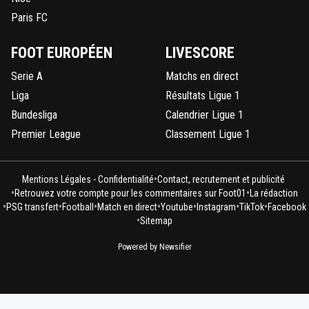
Paris FC
FOOT EUROPÉEN
LIVESCORE
Serie A
Matchs en direct
Liga
Résultats Ligue 1
Bundesliga
Calendrier Ligue 1
Premier League
Classement Ligue 1
•
Mentions Légales - Confidentialité
Contact, recrutement et publicité
•
•
Retrouvez votre compte pour les commentaires sur Foot01
La rédaction
•
•
•
•
•
•
•
PSG transfert
Football
Match en direct
Youtube
Instagram
TikTok
Facebook
•
Sitemap
Powered by Newsifier