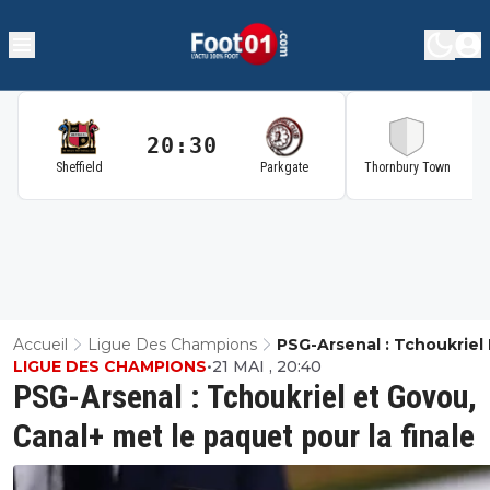
20:30
2
Sheffield
Parkgate
Thornbury Town
Accueil
Ligue Des Champions
PSG-Arsenal : Tchoukriel 
LIGUE DES CHAMPIONS
•
21 MAI , 20:40
Govou, Canal+ Met Le Pa
PSG-Arsenal : Tchoukriel et Govou,
Pour La Finale
Canal+ met le paquet pour la finale