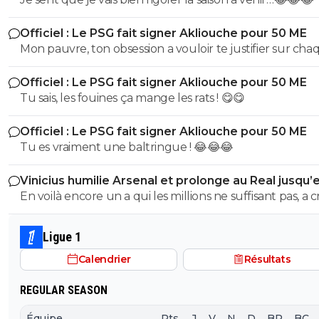
Officiel : Le PSG fait signer Akliouche pour 50 ME
Mon pauvre, ton obsession a vouloir te justifier sur cha
commentaire 🤣😂😂 Tu aurais la queue d'un chat qui s
Officiel : Le PSG fait signer Akliouche pour 50 ME
de bouche et on t'accuserait de l'avoir mangé que tu ni
Tu sais, les fouines ça mange les rats ! 😋😋
encore....mdr
Officiel : Le PSG fait signer Akliouche pour 50 ME
Tu es vraiment une baltringue ! 😂😂😂
Vinicius humilie Arsenal et prolonge au Real jusqu’
2032
En voilà encore un a qui les millions ne suffisant pas, a 
sur son club pour en récupérer quelques uns de plus.
mec pareil me pue au nez...Reste au Réal et continue a
Ligue 1
pourrir le vestiaire !
Calendrier
Résultats
REGULAR SEASON
Équipe
Pts
J
V
N
D
BP
BC