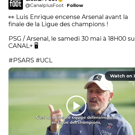
@
CanalplusFoot
·
Follow
👀 Luis Enrique encense Arsenal avant la 
finale de la Ligue des champions !

PSG / Arsenal, le samedi 30 mai à 18H00 sur
CANAL+ 🖥️

#PSARS
#UCL
Watch on 