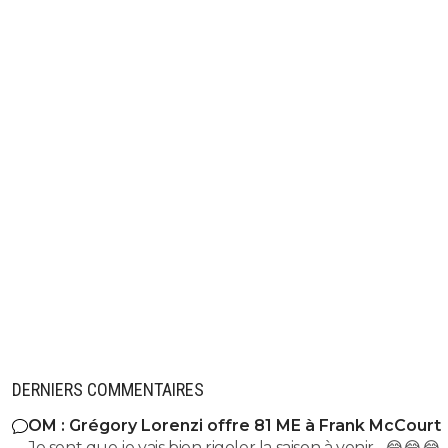
DERNIERS COMMENTAIRES
OM : Grégory Lorenzi offre 81 ME à Frank McCourt
Je sent que je vais bien rigoler la saison à venir…😂😂😂