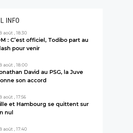
IL INFO
8 août , 18:30
M : C’est officiel, Todibo part au
lash pour venir
8 août , 18:00
onathan David au PSG, la Juve
onne son accord
8 août , 17:56
ille et Hambourg se quittent sur
n nul
8 août , 17:40