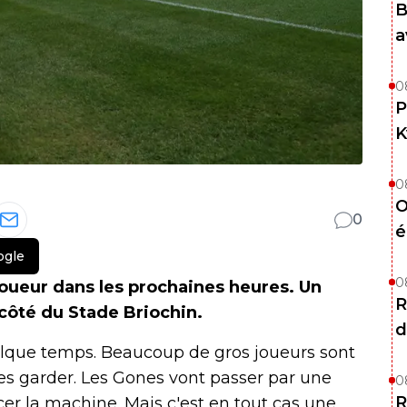
B
a
0
P
K
0
O
0
é
ogle
0
joueur dans les prochaines heures. Un
R
 côté du Stade Briochin.
d
lque temps. Beaucoup de gros joueurs sont
les garder. Les Gones vont passer par une
0
R
ncer la machine. Mais c'est en tout cas une