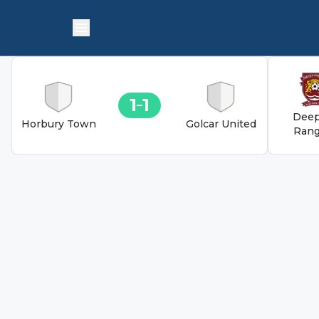
1
1
Deep
Horbury Town
Golcar United
Rang