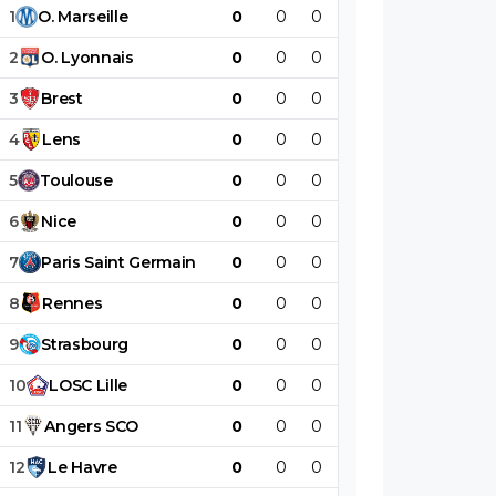
1
O
.
Marseille
0
0
0
0
0
0
2
O
.
Lyonnais
0
0
0
0
0
0
3
Brest
0
0
0
0
0
0
4
Lens
0
0
0
0
0
0
5
Toulouse
0
0
0
0
0
0
6
Nice
0
0
0
0
0
0
7
Paris
Saint
Germain
0
0
0
0
0
0
8
Rennes
0
0
0
0
0
0
9
Strasbourg
0
0
0
0
0
0
10
LOSC
Lille
0
0
0
0
0
0
11
Angers
SCO
0
0
0
0
0
0
12
Le
Havre
0
0
0
0
0
0