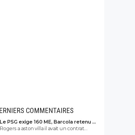
ERNIERS COMMENTAIRES
Le PSG exige 160 ME, Barcola retenu à
Paris
Rogers a aston villa il avait un contrat