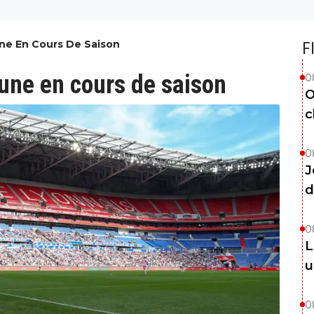
ne En Cours De Saison
F
eune en cours de saison
0
O
c
0
J
d
0
L
u
0