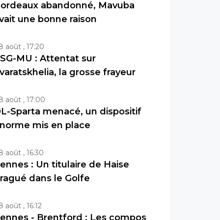
ordeaux abandonné, Mavuba
vait une bonne raison
8 août , 17:20
SG-MU : Attentat sur
varatskhelia, la grosse frayeur
8 août , 17:00
L-Sparta menacé, un dispositif
norme mis en place
8 août , 16:30
ennes : Un titulaire de Haise
ragué dans le Golfe
8 août , 16:12
ennes - Brentford : Les compos