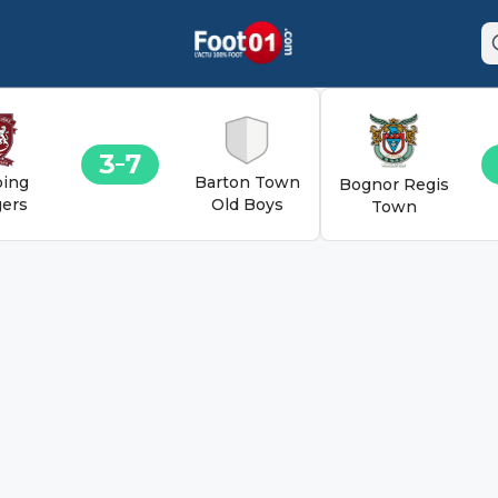
3
7
ing
Barton Town
Bognor Regis
ers
Old Boys
Town