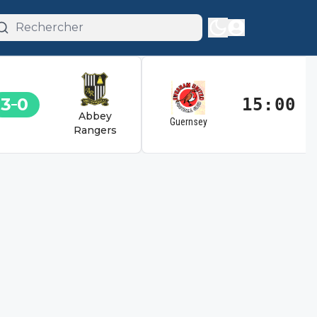
3
0
15:00
Abbey
Guernsey
Rangers