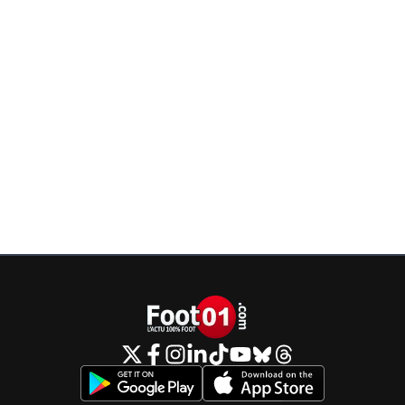
leogets
13 mai 2026 à 9:51
+
1585
le championnat commence 1 semaine apres le pr
match de barrage dc faut doser
0
+
Répondre
Maubelan-OL
13 mai 2026 à 9:23
+
2042
Si c'est Benfica , a la limite tant mieux un gros de moins 
battre pour les barrages
0
+
Répondre
leogets
13 mai 2026 à 9:28
+
1585
pour le moment c'est le sporting le 2 eme
0
+
Répondre
Maubelan-OL
13 mai 2026 à 10:03
+
2042
De toute façon , on ne connais pas les participa