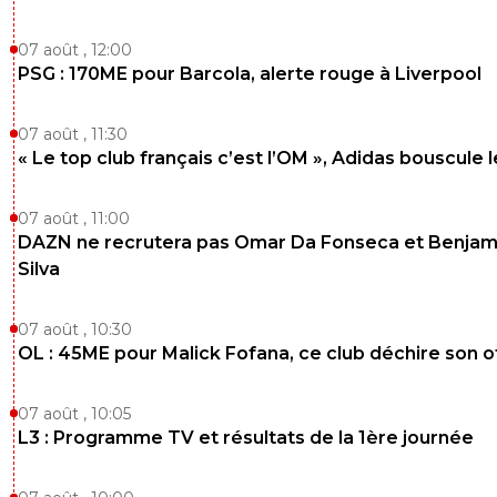
1
+
Répondre
07 août , 12:00
leogets
13 mai 2026 à 10:25
+
1585
PSG : 170ME pour Barcola, alerte rouge à Liverpool
mec le gars qui se plante le plus ici c'est toi!
ils sont combien strasbourg? tu veux que je sor
07 août , 11:30
tout tes com ou tu dis de la grosse merde ? et
« Le top club français c’est l’OM », Adidas bouscule 
as vu que je donner des conseils? faut pas inve
mon petit footix pas lucide
07 août , 11:00
0
+
Répondre
DAZN ne recrutera pas Omar Da Fonseca et Benjam
le-footeux-lucide
Silva
13 mai 2026 à 10:26
+
485
Alors la 4eme place bouffon??!! LE mec croyait
encore de la merde...
07 août , 10:30
OL : 45ME pour Malick Fofana, ce club déchire son o
1
+
Répondre
leogets
13 mai 2026 à 10:31
+
1585
07 août , 10:05
L3 : Programme TV et résultats de la 1ère journée
tu commences a perdre ton flegme a insulter 
es pathetique moi j'assume m'etre trompé
(personne est parfait) alors que toi non toujour