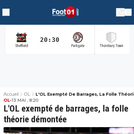
20:30
2
Sheffield
Parkgate
Thornbury Town
Accueil
OL
L'OL Exempté De Barrages, La Folle Théori
OL
•
13 MAI , 8:20
Démontée
L'OL exempté de barrages, la folle
théorie démontée