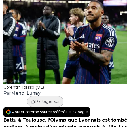
Corentin Tolisso (OL)
Mehdi Lunay
Par
Partager sur
Ajouter comme source préférée sur Google
Battu à Toulouse, l'Olympique Lyonnais est tomb
podium. A moins d'un miracle auxerrois à Lille, Ly