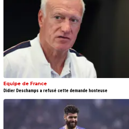
0
+
Répondre
leogets
13 mai 2026 à 14:09
+
1585
pôurquoi rennes joue contre lyon ? footix
0
+
Répondre
DESURMON-ANTI-LYON
13 mai 2026 à 13:52
+
227
Tous avec Lille
0
+
Répondre
Equipe de France
on-l-a-jouer-chez-toi
13 mai 2026 à 12:28
+
531
Didier Deschamps a refusé cette demande honteuse
Lyon ne gagne pas a lens et si nous perdons contre Re
alors lyon sera 5eme...scénario envisageable
0
+
Répondre
leogets
13 mai 2026 à 14:09
+
1585