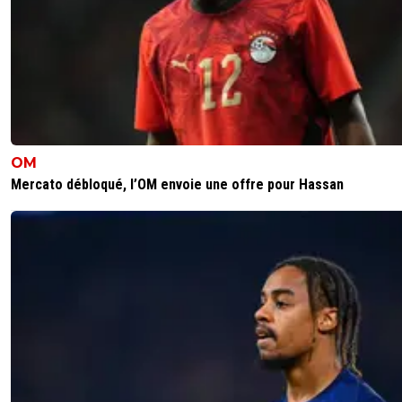
Tout comme l OM etait largement capable de pass
3eme tour préliminaire face au Panathinaikos...^^
0
+
Répondre
Vaderetro
13 mai 2026 à 10:43
+
498
La comparaison est difficile, entre un contexte
voulu, mais qui a motivé le club dans son ens
OM
pour se redresser et des erreurs énormes de la
de l'OM qui n'en serait pas là si effectivement, l
Mercato débloqué, l’OM envoie une offre pour Hassan
gestion avait été normale et censée.
0
+
Répondre
Maubelan-OL
13 mai 2026 à 10:12
+
2042
Au final
Allez les gones
Allez Auxerre
Et si on fait un nul et que Lille perd Allez l'OM
0
+
Répondre