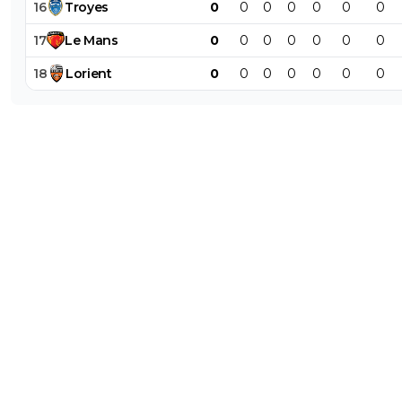
16
Troyes
0
0
0
0
0
0
0
- 12,5 millions d’euros si le Club dépasse l’objecti
17
Le
Mans
0
0
0
0
0
0
0
- 12,5 millions d’euros si le Club dépasse l’object
18
Lorient
0
0
0
0
0
0
0
; et
- 12,5 millions d’euros si le Club dépasse l’object
- Si le club dépasse l’un des objectifs susment
de moins de 20 millions d’euros, l’amende
conditionnelle sera calculée proportionnelleme
l’écart par rapport à l’objectif. »
0
+
Répondre
reds13
13 mai 2026 à 9:32
+
1098
Il va falloir recruter vite pour être prêt début août, c'est
pratiquement impossible les nouveaux joueurs auront pas
une préparation, et après le mondial pas mal de joueurs 
encore en vacances
0
+
Répondre