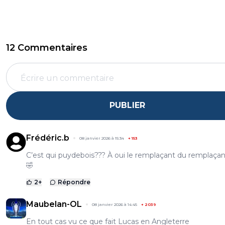
12 Commentaires
PUBLIER
Frédéric.b
08 janvier 2026 à 15:34
+
153
C’est qui puydebois??? À oui le remplaçant du remplaçan
🤣
2
+
Répondre
Maubelan-OL
08 janvier 2026 à 14:45
+
2039
En tout cas vu ce que fait Lucas en Angleterre