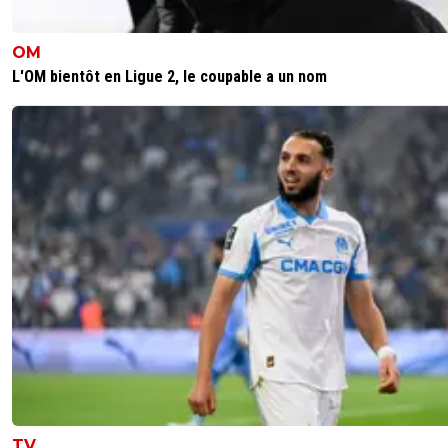
sur les sorties aeriennes c'etait bien pire chez perri
etait catastrophique de ce coté la .. je trouve grief
OM
plus rassurant
L'OM bientôt en Ligue 2, le coupable a un nom
7
+
Répondre
TYBALT6969
08 janvier 2026 à 11:48
+
648
Hier j'ai regardé Newcastle vs Leeds ...
Leeds menait 3-2 à 5min de la fin !
Newcastle a poussé et égalise et je me suis tout 
suite dis : Perri va se prendre le 4eme
Bah ça n'a pas manqué
3
+
Répondre
TV