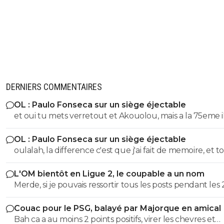
DERNIERS COMMENTAIRES
OL : Paulo Fonseca sur un siège éjectable
et oui tu mets verretout et Akouolou, mais a la 75eme i
sont plus sur le terrain et tu es en position de qualifié
OL : Paulo Fonseca sur un siège éjectable
oulalah, la difference c'est que j'ai fait de memoire, et to
été vérifier. 55eme donc 35 au lieu de 25, et 19eme don
L'OM bientôt en Ligue 2, le coupable a un nom
au lieu de 75, quel mensonge. Avocat, tu serais commis
Merde, si je pouvais ressortir tous les posts pendant les 
d'office, un avocat à 2 balles. Et en plus ce n'est pas si f
dernieres années ou je denoncais cet imposteur ... et le
puisqu'au retour il y a eu 7 min de temps additionel d
Couac pour le PSG, balayé par Majorque en amical
insultes de ses groupies qui voulaient me faire avaler sa
a joué 78 min à 10 Et encore une fois rien a voir de jouer
Bah ca a au moins 2 points positifs, virer les chevres et
semence comme eux ...
quand tu dois ne pas encaisser ou que tu dois marquer. Mais