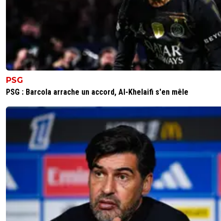
dirtyshady41
08 janvier 2026 à 11:50
+
1886
On ne résume pas Greif qu'a sa sortie contre Monaco. Bi
il a des choses a corriger, mais c'est un bon gardien. Tres 
calme dans la relance.
4
+
Répondre
PSG
sweet7812
08 janvier 2026 à 11:56
+
1163
PSG : Barcola arrache un accord, Al-Khelaifi s'en mêle
Surtout que bon, au départ, il yavait faute sur Mor
puis sur Mata (meme si avec son adversaire ils se
tiennent par le maillot).
2
+
Répondre
parisforever
08 janvier 2026 à 11:50
+
788
Comme on critique tour à tour tous les gardiens : Chevali
Rulli maintenant celui de l' OL jouons sans ?
1
+
Répondre
MajorTom
08 janvier 2026 à 11:45
+
383