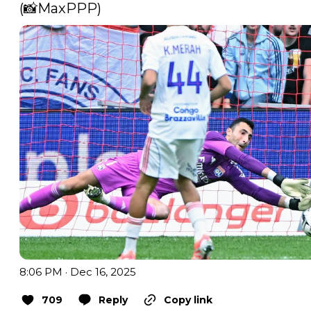
(📸MaxPPP) 
8:06 PM · Dec 16, 2025
709
Reply
Copy link