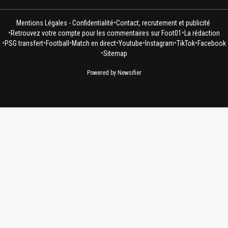
•
Mentions Légales - Confidentialité
Contact, recrutement et publicité
•
•
Retrouvez votre compte pour les commentaires sur Foot01
La rédaction
•
•
•
•
•
•
•
PSG transfert
Football
Match en direct
Youtube
Instagram
TikTok
Facebook
•
Sitemap
Powered by Newsifier