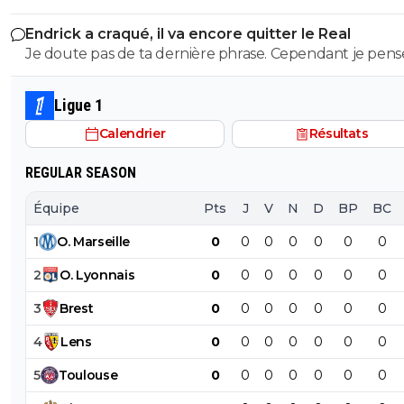
démeloniser les autres, c’est plutot bien vu.
ça tu ne peux pas comprendre puisque tu n'as jamais m
Endrick a craqué, il va encore quitter le Real
pieds sur un terrain
Je doute pas de ta dernière phrase. Cependant je pense
qu'on a d'autres problèmes en ce moment que ca.
Ligue 1
Calendrier
Résultats
REGULAR SEASON
Équipe
Pts
J
V
N
D
BP
BC
1
O
.
Marseille
0
0
0
0
0
0
0
2
O
.
Lyonnais
0
0
0
0
0
0
0
3
Brest
0
0
0
0
0
0
0
4
Lens
0
0
0
0
0
0
0
5
Toulouse
0
0
0
0
0
0
0