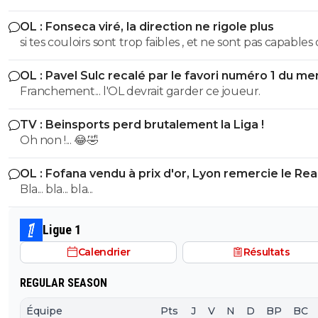
clubs font des erreurs SAUF un seul!!! T'es un sketch S
OL : Fonseca viré, la direction ne rigole plus
si tes couloirs sont trop faibles , et ne sont pas capables
faire reculer l'adversaire, tu es en difficulté defensivem
OL : Pavel Sulc recalé par le favori numéro 1 du me
c'est ce qu'il s'est passé contre le Betis. Donc il a voulu
Franchement... l'OL devrait garder ce joueur.
de la densité dans le coeur du jeu, et donner de l'espac
Openda. On peut dire ce qu'on veut,
TV : Beinsports perd brutalement la Liga !
Oh non !... 😂🤣
OL : Fofana vendu à prix d'or, Lyon remercie le Rea
Bla... bla... bla...
Ligue 1
Calendrier
Résultats
REGULAR SEASON
Équipe
Pts
J
V
N
D
BP
BC