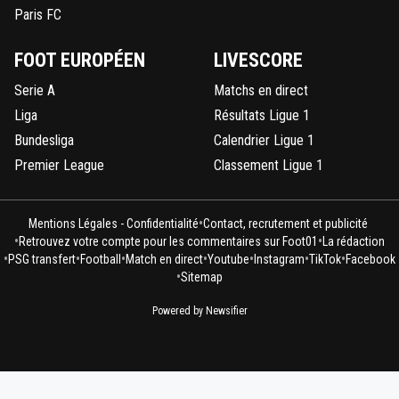
Paris FC
FOOT EUROPÉEN
LIVESCORE
Serie A
Matchs en direct
Liga
Résultats Ligue 1
Bundesliga
Calendrier Ligue 1
Premier League
Classement Ligue 1
•
Mentions Légales - Confidentialité
Contact, recrutement et publicité
•
•
Retrouvez votre compte pour les commentaires sur Foot01
La rédaction
•
•
•
•
•
•
•
PSG transfert
Football
Match en direct
Youtube
Instagram
TikTok
Facebook
•
Sitemap
Powered by Newsifier