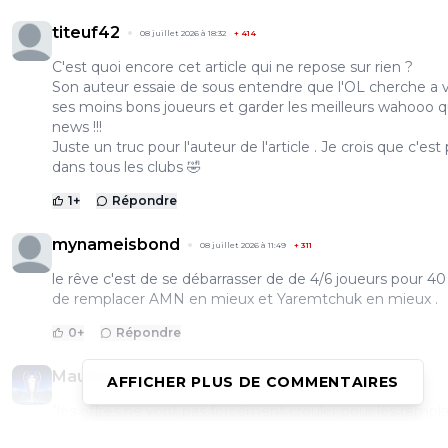
titeuf42
08 juillet 2026 à 18:32
+
414
C'est quoi encore cet article qui ne repose sur rien ?
Son auteur essaie de sous entendre que l'OL cherche a 
ses moins bons joueurs et garder les meilleurs wahooo q
news !!!
Juste un truc pour l'auteur de l'article . Je crois que c'est 
dans tous les clubs 🤣
1
+
Répondre
mynameisbond
08 juillet 2026 à 11:49
+
311
le rêve c'est de se débarrasser de de 4/6 joueurs pour 4
de remplacer AMN en mieux et Yaremtchuk en mieux .
0
+
Répondre
Maubelan-OL
08 juillet 2026 à 10:45
+
2041
AFFICHER PLUS DE COMMENTAIRES
"les offres ne vont pas forcément crouler pour les rempl
de l’équipe rhodanienne."