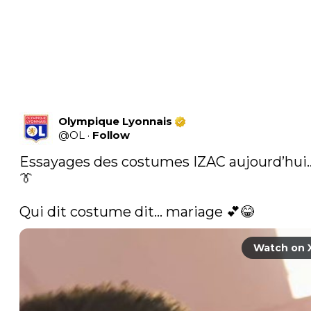
Olympique Lyonnais
@
OL
·
Follow
Essayages des costumes IZAC aujourd’hui…
👔

Qui dit costume dit… mariage 💕😂 
Watch on 