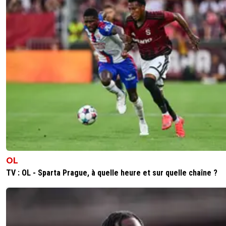
concurrence au poste
2 buts et 1 passe D pour les 2
Pas facile de s'imposer en 6 mois pour 2 jeunes
viennent de centre de formation (n'avaient pas
beaucoup de mn de jeu avec les pros de l'OL)
1
+
Répondre
Laforcetrankil
27 mai 2026 à 11:30
+
9
Ils n’ont le profil si particulier de Yarem.
0
+
Répondre
Ouatelse
27 mai 2026 à 11:50
+
263
Pas évident je trouve.
Entre les faire jouer à l'ol, où ils seront peut-être q
OL
ou 4ème choix, et les prêter à nouveau pour qu'ils
TV : OL - Sparta Prague, à quelle heure et sur quelle chaîne ?
titulaires ou en premier remplaçant, je ne saurais dir
J'aimerais aussi voir à quel niveau ils sont dans le co
de Fonseca.
Contre les blocs bas, il nous faudrait tout de mêm