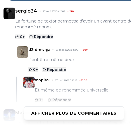
sergio34
27 mai 2026 à 12:02
+
210
La fortune de textor permettra d'avoir un avant centre d
renommé mondial
0
+
Répondre
d2rdrmvhjz
27 mai 2026 à 15:08
+
207
Peut être même deux
0
+
Répondre
mopi69
27 mai 2026 à 19:13
+
1300
Et même de renommée universelle !
1
+
Répondre
Maubelan-OL
AFFICHER PLUS DE COMMENTAIRES
27 mai 2026 à 11:05
+
2052
Il est peut être temps de donner sa chance à Alejandro
Rodriguez et/ou Enzo Molebe