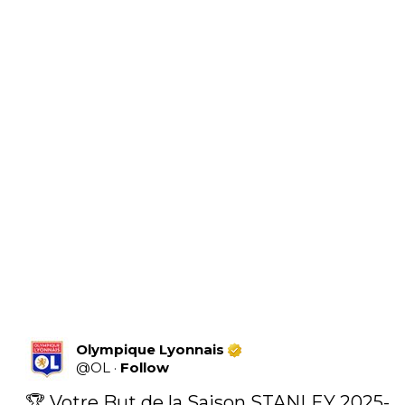
Olympique Lyonnais
@
OL
·
Follow
🏆 Votre But de la Saison STANLEY 2025-