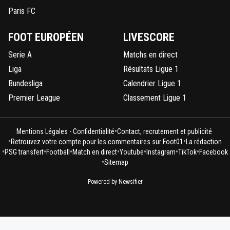
Paris FC
FOOT EUROPÉEN
LIVESCORE
Serie A
Matchs en direct
Liga
Résultats Ligue 1
Bundesliga
Calendrier Ligue 1
Premier League
Classement Ligue 1
•
Mentions Légales - Confidentialité
Contact, recrutement et publicité
•
•
Retrouvez votre compte pour les commentaires sur Foot01
La rédaction
•
•
•
•
•
•
•
PSG transfert
Football
Match en direct
Youtube
Instagram
TikTok
Facebook
•
Sitemap
Powered by Newsifier