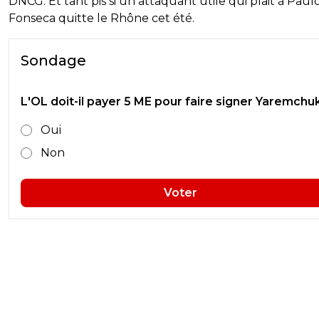
DNCG. Et tant pis si un attaquant utile qui plait à Paul
Fonseca quitte le Rhône cet été.
Sondage
L'OL doit-il payer 5 ME pour faire signer Yaremchu
Oui
Non
Voter