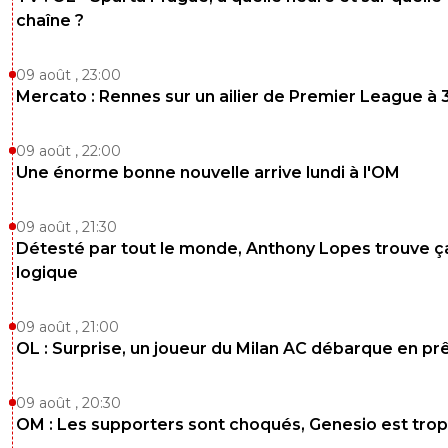
chaîne ?
0
+
Répondre
09 août , 23:00
dirtyshady41
27 mai 2026 à 9:37
+
1902
Mercato : Rennes sur un ailier de Premier League à 
Je pense qu'il va falloir revoir notre animation offensive p
saison prochaine. Notamment contre les blocs bas. Yar
09 août , 22:00
ca reste moyen et je pense qu'on doit pouvoir trouver
Une énorme bonne nouvelle arrive lundi à l'OM
beaucoup mieux.
0
+
Répondre
09 août , 21:30
Détesté par tout le monde, Anthony Lopes trouve ç
logique
09 août , 21:00
OL : Surprise, un joueur du Milan AC débarque en pr
09 août , 20:30
OM : Les supporters sont choqués, Genesio est trop