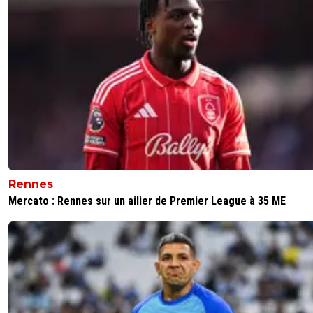
profil, mobile, rapide, bon de la tête, pivot, finisseur
sache prendre la profondeur également.
Pas infaisable pour avoir vu certains profils entre 5
15M€, mais comment savoir le montant de l'enve
mercato, avant d'avoir vendus des joueurs.
MLJ doit être sur tous les fronts, notamment pour
quelques prêts bien inspirés.
0
+
Répondre
api-dombiste
27 mai 2026 à 11:56
+
81
Ils sont d’un profil similaire… quand nous voyons le
Rennes
nombre de but sur corner que nous marquons no
Mercato : Rennes sur un ailier de Premier League à 35 ME
avons une faiblesse dans ce secteur de jeu.
1
+
Répondre
ol1954
27 mai 2026 à 12:55
+
95
salut api . et...que nous encaissons !
0
+
Répondre