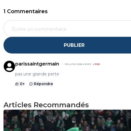
1 Commentaires
PUBLIER
parissaintgermain
09 juillet 2026 à 20:29
+
1125
pas une grande perte
0
+
Répondre
Articles Recommandés