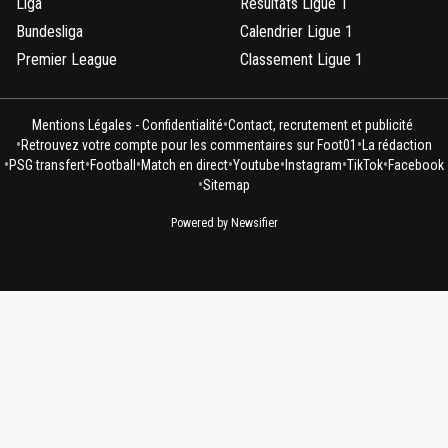
Liga
Résultats Ligue 1
Bundesliga
Calendrier Ligue 1
Premier League
Classement Ligue 1
•
Mentions Légales - Confidentialité
Contact, recrutement et publicité
•
•
Retrouvez votre compte pour les commentaires sur Foot01
La rédaction
•
•
•
•
•
•
•
PSG transfert
Football
Match en direct
Youtube
Instagram
TikTok
Facebook
•
Sitemap
Powered by Newsifier