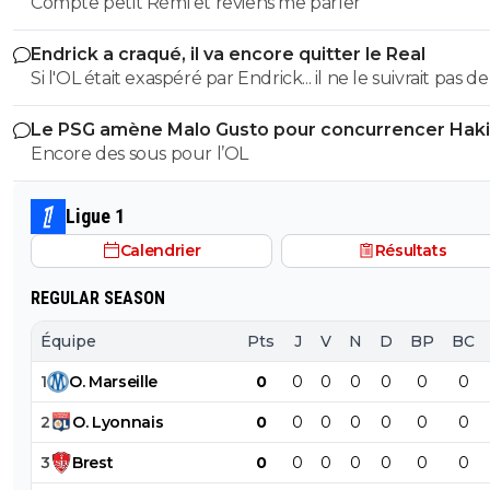
Compte petit Rémi et reviens me parler
Endrick a craqué, il va encore quitter le Real
Si l'OL était exaspéré par Endrick... il ne le suivrait pas de
près. Bref... Quand l'équipe sera complète... ce sera beaucoup
Le PSG amène Malo Gusto pour concurrencer Hak
mieux.
Encore des sous pour l’OL
Ligue 1
Calendrier
Résultats
REGULAR SEASON
Équipe
Pts
J
V
N
D
BP
BC
1
O
.
Marseille
0
0
0
0
0
0
0
2
O
.
Lyonnais
0
0
0
0
0
0
0
3
Brest
0
0
0
0
0
0
0